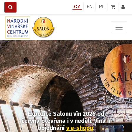
CZ
EN
PL
Předchozí
Další
Expozice Salonu vín 2026
od
června otevřena i v neděli.
Vína k
objednání
v e-shopu
.