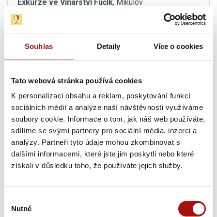
Exkurze ve Vinařství Fučík
, Mikulov
15. 08. 2026
Degustační sobota ve Vinařství Fučík
, Mikulov
Souhlas
Detaily
Více o cookies
15. 08. 2026
TOP Víno Slovácka 2026
, Uherské Hradiště
Tato webová stránka používá cookies
K personalizaci obsahu a reklam, poskytování funkcí
15. 08. 2026
sociálních médií a analýze naší návštěvnosti využíváme
Den otevřených sklepů ve Vinařství Dufek
,
soubory cookie. Informace o tom, jak náš web používáte,
Svatobořice-Mistřín
sdílíme se svými partnery pro sociální média, inzerci a
analýzy. Partneři tyto údaje mohou zkombinovat s
15. 08. - 16. 08. 2026
dalšími informacemi, které jste jim poskytli nebo které
Noční otevřené sklepy
, Moravská Nová Ves
získali v důsledku toho, že používáte jejich služby.
15. 08. 2026
Letní procházka Znojmem s ochutnávkou vín
,
Výběr
Znojmo
Nutné
souhlasu