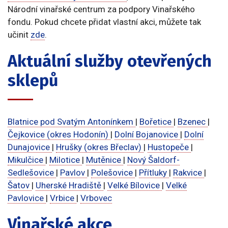
Národní vinařské centrum za podpory Vinařského
fondu. Pokud chcete přidat vlastní akci, můžete tak
učinit
zde
.
Aktuální služby otevřených
sklepů
Blatnice pod Svatým Antonínkem
|
Bořetice
|
Bzenec
|
Čejkovice (okres Hodonín)
|
Dolní Bojanovice
|
Dolní
Dunajovice
|
Hrušky (okres Břeclav)
|
Hustopeče
|
Mikulčice
|
Milotice
|
Mutěnice
|
Nový Šaldorf-
Sedlešovice
|
Pavlov
|
Polešovice
|
Přítluky
|
Rakvice
|
Šatov
|
Uherské Hradiště
|
Velké Bílovice
|
Velké
Pavlovice
|
Vrbice
|
Vrbovec
Vinařské akce