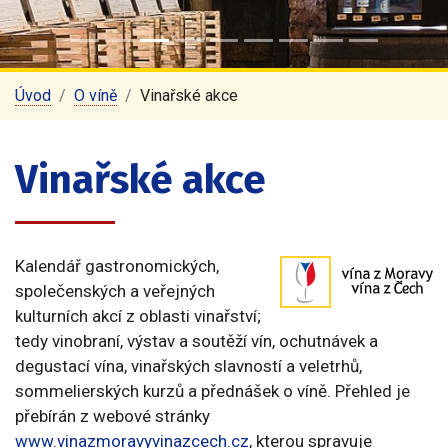
Úvod
O víně
Vinařské akce
Vinařské akce
Kalendář gastronomických,
společenských a veřejných
kulturních akcí z oblasti vinařství;
tedy vinobraní, výstav a soutěží vín, ochutnávek a
degustací vína, vinařských slavností a veletrhů,
sommelierských kurzů a přednášek o víně. Přehled je
přebírán z webové stránky
www.vinazmoravyvinazcech.cz
, kterou spravuje