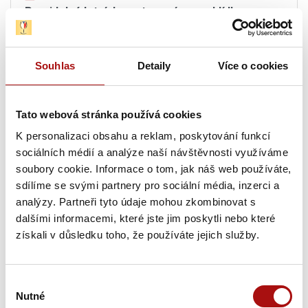
Pravidelné letní degustace vín s prohlídkou
Vinařství Lahofer
, Dobšice
Čtvrtek, 20. 08. 2026
Souhlas
Detaily
Více o cookies
20. 08. 2026
Tato webová stránka používá cookies
Hudba na vinicích: KOLLÁROVCI – CHÂTEAU
K personalizaci obsahu a reklam, poskytování funkcí
VALTICE
, Valtice
sociálních médií a analýze naší návštěvnosti využíváme
soubory cookie. Informace o tom, jak náš web používáte,
20. 08. 2026
sdílíme se svými partnery pro sociální média, inzerci a
Letní procházka Znojmem s ochutnávkou vín
,
analýzy. Partneři tyto údaje mohou zkombinovat s
Znojmo
dalšími informacemi, které jste jim poskytli nebo které
získali v důsledku toho, že používáte jejich služby.
20. 08. 2026
Letní festival vín VOC Hustopečsko
, Hustopeče
Výběr
20. 08. 2026
Nutné
souhlasu
Sunset degustace na Rajské
, Znojmo