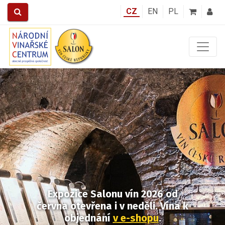
CZ
EN
PL
Předchozí
Další
Expozice Salonu vín 2026
od
června otevřena i v neděli.
Vína k
objednání
v e-shopu
.