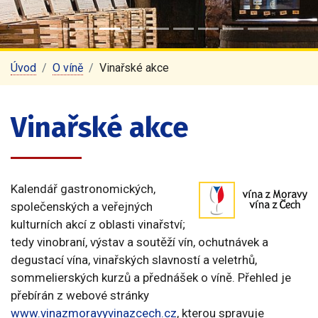
Úvod
O víně
Vinařské akce
Vinařské akce
Kalendář gastronomických,
společenských a veřejných
kulturních akcí z oblasti vinařství;
tedy vinobraní, výstav a soutěží vín, ochutnávek a
degustací vína, vinařských slavností a veletrhů,
sommelierských kurzů a přednášek o víně. Přehled je
přebírán z webové stránky
www.vinazmoravyvinazcech.cz
, kterou spravuje