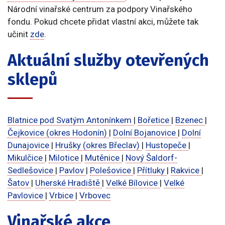
Národní vinařské centrum za podpory Vinařského
fondu. Pokud chcete přidat vlastní akci, můžete tak
učinit
zde
.
Aktuální služby otevřených
sklepů
Blatnice pod Svatým Antonínkem
|
Bořetice
|
Bzenec
|
Čejkovice (okres Hodonín)
|
Dolní Bojanovice
|
Dolní
Dunajovice
|
Hrušky (okres Břeclav)
|
Hustopeče
|
Mikulčice
|
Milotice
|
Mutěnice
|
Nový Šaldorf-
Sedlešovice
|
Pavlov
|
Polešovice
|
Přítluky
|
Rakvice
|
Šatov
|
Uherské Hradiště
|
Velké Bílovice
|
Velké
Pavlovice
|
Vrbice
|
Vrbovec
Vinařské akce