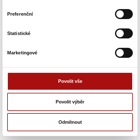
14. 08. 2026
Preferenční
Letní procházka Znojmem s ochutnávkou vín
,
Znojmo
Statistické
14. 08. 2026
Letní páteční večer s vinařem
, Mikulčice
Marketingové
14. 08. 2026
Prázdninové večery s cimbálkou ve Valtickém
Podzemí
, Valtice
Povolit vše
14. 08. 2026
Povolit výběr
Hudba na vinicích v LAHOFERu
, Dobšice
14. 08. - 16. 08. 2026
Odmítnout
Letní vinné Mutěnice
, Mutěnice