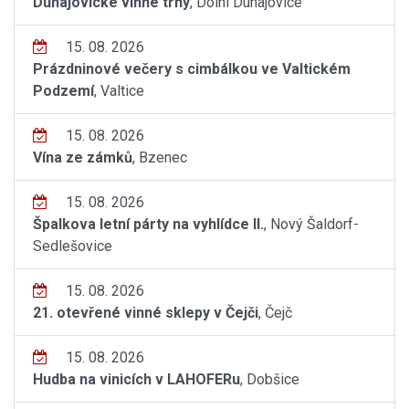
Dunajovické vinné trhy
, Dolní Dunajovice
15. 08. 2026
Prázdninové večery s cimbálkou ve Valtickém
Podzemí
, Valtice
15. 08. 2026
Vína ze zámků
, Bzenec
15. 08. 2026
Špalkova letní párty na vyhlídce II.
, Nový Šaldorf-
Sedlešovice
15. 08. 2026
21. otevřené vinné sklepy v Čejči
, Čejč
15. 08. 2026
Hudba na vinicích v LAHOFERu
, Dobšice