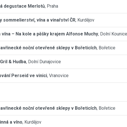
á degustace Merlotů
, Praha
y sommelierství, vína a vinařství ČR
, Kurdějov
 vína – Na kole a pěšky krajem Alfonse Muchy
, Dolní Kounic
avřinecké noční otevřené sklepy v Bořeticích
, Bořetice
 Gril & Hudba
, Dolní Dunajovice
vání Perseid ve vinici
, Vranovice
avřinecké noční otevřené sklepy v Bořeticích
, Bořetice
inná a víno
, Kurdějov