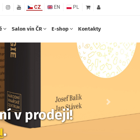
CZ
EN
PL
ně
Salon vín ČR
E-shop
Kontakty
Další
í v prodeji!
u
.