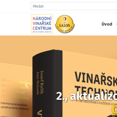
Úvod
Předchozí
2., aktuali