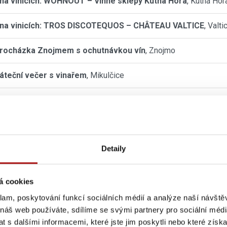
na vinicích: WOHNOUT – Vinné sklepy Kutná Hora
, Kutná Hor
na vinicích: TROS DISCOTEQUOS – CHÂTEAU VALTICE
, Valti
procházka Znojmem s ochutnávkou vín
, Znojmo
páteční večer s vinařem
, Mikulčice
inové večery s cimbálkou ve Valtickém Podzemí
, Valtice
léto s cimbálem
, Velké Pavlovice
Detaily
 MUZIKA LIVE – Teri Štěpánová
, Dolní Dunajovice
ní hvězd mezi vinicemi
, Němčičky (okres Břeclav)
á cookies
klam, poskytování funkcí sociálních médií a analýze naší návšt
kino ve Vinařství Vaďura
, Polešovice
 náš web používáte, sdílíme se svými partnery pro sociální média
 s dalšími informacemi, které jste jim poskytli nebo které získa
adský festival vína 2026
, Poděbrady