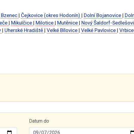
|
Bzenec
|
Čejkovice (okres Hodonín)
|
Dolní Bojanovice
|
Doln
peče
|
Mikulčice
|
Milotice
|
Mutěnice
|
Nový Šaldorf-Sedlešov
v
|
Uherské Hradiště
|
Velké Bílovice
|
Velké Pavlovice
|
Vrbic
Datum do