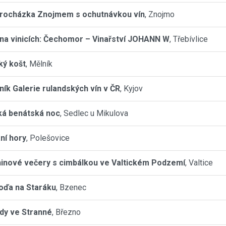
procházka Znojmem s ochutnávkou vín
, Znojmo
na vinicích: Čechomor – Vinařství JOHANN W
, Třebívlice
ký košt
, Mělník
čník Galerie rulandských vín v ČR
, Kyjov
ká benátská noc
, Sedlec u Mikulova
ní hory
, Polešovice
inové večery s cimbálkou ve Valtickém Podzemí
, Valtice
oďa na Staráku
, Bzenec
dy ve Stranné
, Březno