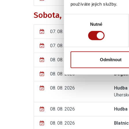
používáte jejich služby.
Sobota, 08. 08. 2026
Výběr
Nutné
souhlasu
07. 08. - 08. 08. 2026
Zaráže
07. 08. - 08. 08. 2026
Poděbr
Odmítnout
08. 08. 2026
Exkurz
08. 08. 2026
Degust
08. 08. 2026
Hudba 
Uherské
08. 08. 2026
Hudba 
08. 08. 2026
Blatni