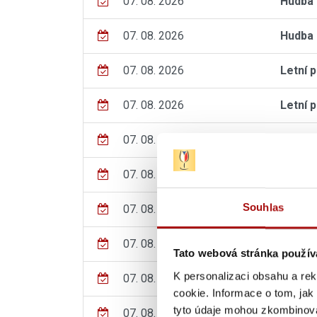
07. 08. 2026
Hudba 
07. 08. 2026
Hudba 
07. 08. 2026
Letní 
07. 08. 2026
Letní 
07. 08. 2026
Prázdn
07. 08. 2026
Vinné 
Souhlas
07. 08. 2026
VÍNO &
07. 08. 2026
Počítá
Tato webová stránka použív
K personalizaci obsahu a re
07. 08. 2026
Letní 
cookie. Informace o tom, jak
tyto údaje mohou zkombinovat
07. 08. - 08. 08. 2026
Poděbr