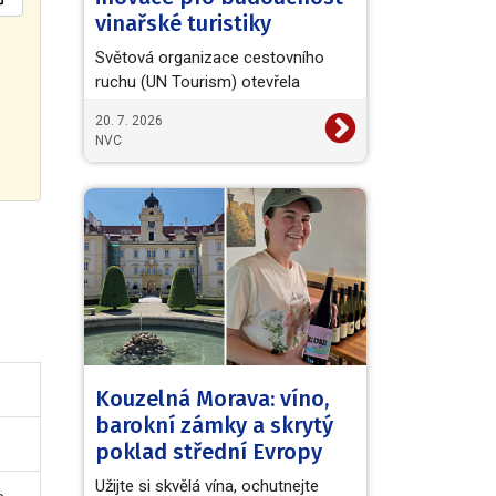
vinařské turistiky
Světová organizace cestovního
ruchu (UN Tourism) otevřela
evropskou výzvu European Wine
20. 7. 2026
Tourism Innovation Challenge,…
NVC
Kouzelná Morava: víno,
barokní zámky a skrytý
poklad střední Evropy
Užijte si skvělá vína, ochutnejte