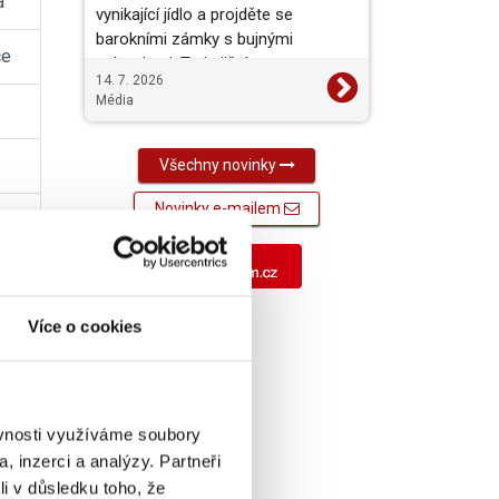
a
vynikající jídlo a projděte se
barokními zámky s bujnými
ce
zahradami. To je jižní a…
14. 7. 2026
Média
Všechny novinky
Novinky e-mailem
Více o cookies
ěvnosti využíváme soubory
, inzerci a analýzy. Partneři
li v důsledku toho, že