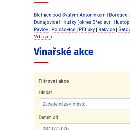
Blatnice pod Svatým Antonínkem
|
Bořetice
Dunajovice
|
Hrušky (okres Břeclav)
|
Husto
Pavlov
|
Polešovice
|
Přítluky
|
Rakvice
|
Šato
Vrbovec
Vinařské akce
Filtrovat akce
Hledat
Datum od