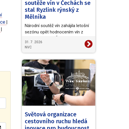
soutěže vín v Čechách se
stal Ryzlink rýnský z
í
Mělníka
ice
|
Národní soutěž vín zahájila letošní
e
|
sezónu opět hodnocením vín z
vinařské oblasti Čechy. Titul
31. 7. 2026
Šampiona a zároveň…
NVC
Světová organizace
cestovního ruchu hledá
inovace pro budoucnost