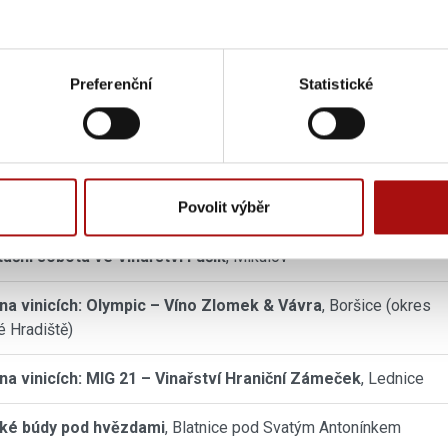
Preferenční
Statistické
ní hory a degustace vín pod širým nebem
, Mikulov
adský festival vína 2026
, Poděbrady
Povolit výběr
e ve Vinařství Fučík
, Mikulov
ační sobota ve Vinařství Fučík
, Mikulov
na vinicích: Olympic – Víno Zlomek & Vávra
, Boršice (okres
 Hradiště)
na vinicích: MIG 21 – Vinařství Hraniční Zámeček
, Lednice
cké búdy pod hvězdami
, Blatnice pod Svatým Antonínkem