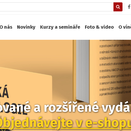
O nás
Novinky
Kurzy a semináře
Foto & video
O ví
zované a rozšířené vydán
Objednávejte v e-shop