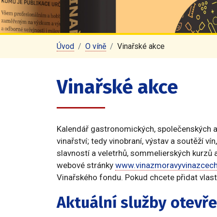
Úvod
O víně
Vinařské akce
Vinařské akce
Kalendář gastronomických, společenských a v
vinařství; tedy vinobraní, výstav a soutěží ví
slavností a veletrhů, sommelierských kurzů a
webové stránky
www.vinazmoravyvinazcech
Vinařského fondu. Pokud chcete přidat vlastn
Aktuální služby otevř