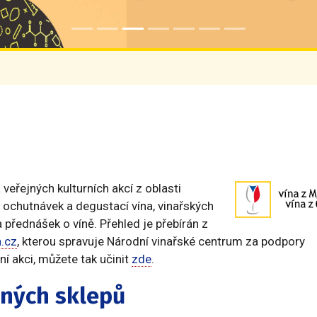
eřejných kulturních akcí z oblasti
n, ochutnávek a degustací vína, vinařských
 přednášek o víně. Přehled je přebírán z
.cz
, kterou spravuje Národní vinařské centrum za podpory
í akci, můžete tak učinit
zde
.
ených sklepů