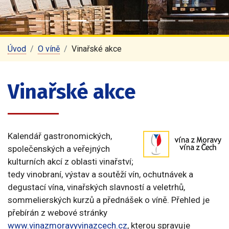
Úvod
O víně
Vinařské akce
Vinařské akce
Kalendář gastronomických,
společenských a veřejných
kulturních akcí z oblasti vinařství;
tedy vinobraní, výstav a soutěží vín, ochutnávek a
degustací vína, vinařských slavností a veletrhů,
sommelierských kurzů a přednášek o víně. Přehled je
přebírán z webové stránky
www.vinazmoravyvinazcech.cz
, kterou spravuje