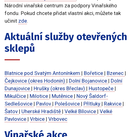
Národní vinařské centrum za podpory Vinařského
fondu. Pokud chcete přidat vlastní akci, můžete tak
učinit
zde
.
Aktuální služby otevřených
sklepů
Blatnice pod Svatým Antonínkem
|
Bořetice
|
Bzenec
|
Čejkovice (okres Hodonín)
|
Dolní Bojanovice
|
Dolní
Dunajovice
|
Hrušky (okres Břeclav)
|
Hustopeče
|
Mikulčice
|
Milotice
|
Mutěnice
|
Nový Šaldorf-
Sedlešovice
|
Pavlov
|
Polešovice
|
Přítluky
|
Rakvice
|
Šatov
|
Uherské Hradiště
|
Velké Bílovice
|
Velké
Pavlovice
|
Vrbice
|
Vrbovec
Vinařské akce