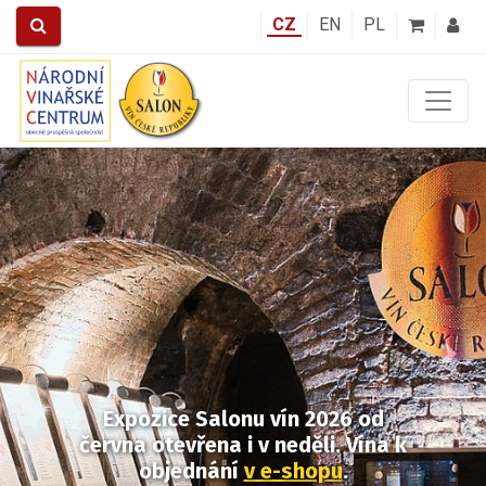
CZ
EN
PL
Předchozí
Další
Expozice Salonu vín 2026
od
června otevřena i v neděli.
Vína k
objednání
v e-shopu
.