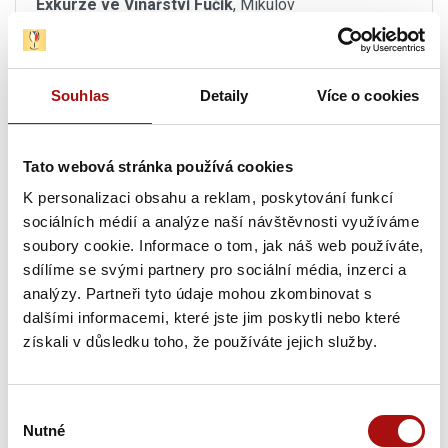
Exkurze ve Vinařství Fučík
, Mikulov
15. 08. 2026
Degustační sobota ve Vinařství Fučík
, Mikulov
Souhlas
Detaily
Více o cookies
15. 08. 2026
TOP Víno Slovácka 2026
, Uherské Hradiště
Tato webová stránka používá cookies
K personalizaci obsahu a reklam, poskytování funkcí
15. 08. 2026
sociálních médií a analýze naší návštěvnosti využíváme
Den otevřených sklepů ve Vinařství Dufek
,
soubory cookie. Informace o tom, jak náš web používáte,
Svatobořice-Mistřín
sdílíme se svými partnery pro sociální média, inzerci a
analýzy. Partneři tyto údaje mohou zkombinovat s
15. 08. - 16. 08. 2026
dalšími informacemi, které jste jim poskytli nebo které
Noční otevřené sklepy
, Moravská Nová Ves
získali v důsledku toho, že používáte jejich služby.
15. 08. 2026
Letní procházka Znojmem s ochutnávkou vín
,
Výběr
Znojmo
Nutné
souhlasu