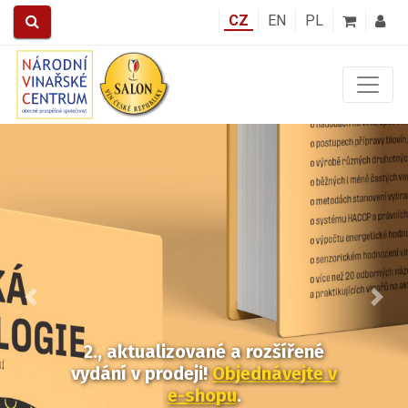
CZ
EN
PL
Předchozí
Další
2., aktualizované a rozšířené
vydání v prodeji!
Objednávejte v
e-shopu
.