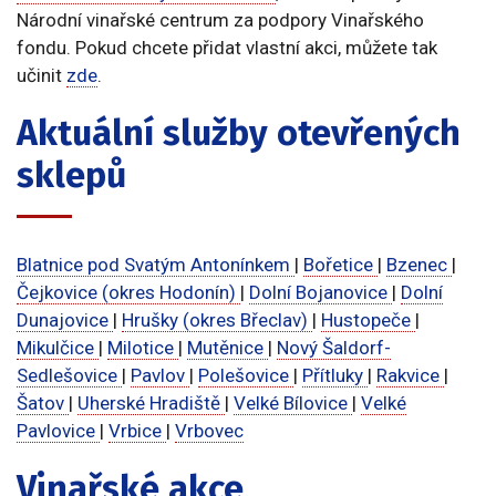
Národní vinařské centrum za podpory Vinařského
fondu. Pokud chcete přidat vlastní akci, můžete tak
učinit
zde
.
Aktuální služby otevřených
sklepů
Blatnice pod Svatým Antonínkem
|
Bořetice
|
Bzenec
|
Čejkovice (okres Hodonín)
|
Dolní Bojanovice
|
Dolní
Dunajovice
|
Hrušky (okres Břeclav)
|
Hustopeče
|
Mikulčice
|
Milotice
|
Mutěnice
|
Nový Šaldorf-
Sedlešovice
|
Pavlov
|
Polešovice
|
Přítluky
|
Rakvice
|
Šatov
|
Uherské Hradiště
|
Velké Bílovice
|
Velké
Pavlovice
|
Vrbice
|
Vrbovec
Vinařské akce