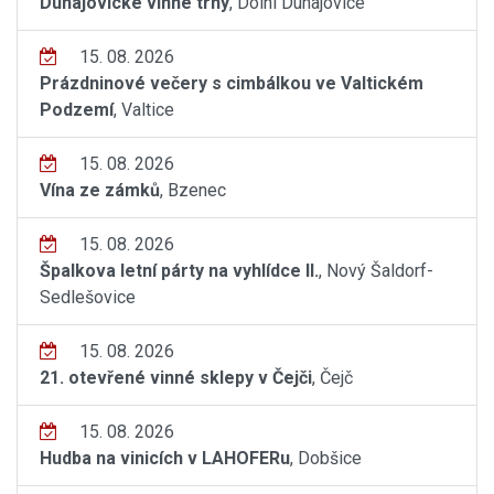
Dunajovické vinné trhy
, Dolní Dunajovice
15. 08. 2026
Prázdninové večery s cimbálkou ve Valtickém
Podzemí
, Valtice
15. 08. 2026
Vína ze zámků
, Bzenec
15. 08. 2026
Špalkova letní párty na vyhlídce II.
, Nový Šaldorf-
Sedlešovice
15. 08. 2026
21. otevřené vinné sklepy v Čejči
, Čejč
15. 08. 2026
Hudba na vinicích v LAHOFERu
, Dobšice