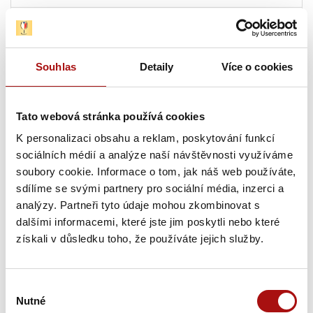
13. 08. 2026
Letní festival vín VOC Hustopečsko
, Hustopeče
Souhlas
Detaily
Více o cookies
13. 08. 2026
Sunset degustace na Rajské
, Znojmo
Tato webová stránka používá cookies
13. 08. - 14. 08. 2026
K personalizaci obsahu a reklam, poskytování funkcí
Sommelier junior – praktická část
, Valtice
sociálních médií a analýze naší návštěvnosti využíváme
soubory cookie. Informace o tom, jak náš web používáte,
Pátek, 14. 08. 2026
sdílíme se svými partnery pro sociální média, inzerci a
analýzy. Partneři tyto údaje mohou zkombinovat s
dalšími informacemi, které jste jim poskytli nebo které
13. 08. - 14. 08. 2026
získali v důsledku toho, že používáte jejich služby.
Sommelier junior – praktická část
, Valtice
14. 08. 2026
Výběr
Hudba na vinicích: Olympic – Vinařství Sonberk
,
Nutné
souhlasu
Popice