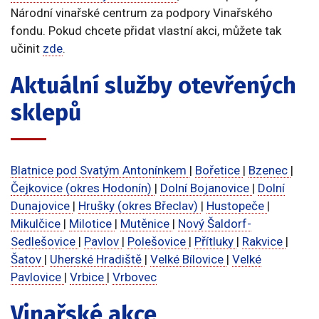
Národní vinařské centrum za podpory Vinařského
fondu. Pokud chcete přidat vlastní akci, můžete tak
učinit
zde
.
Aktuální služby otevřených
sklepů
Blatnice pod Svatým Antonínkem
|
Bořetice
|
Bzenec
|
Čejkovice (okres Hodonín)
|
Dolní Bojanovice
|
Dolní
Dunajovice
|
Hrušky (okres Břeclav)
|
Hustopeče
|
Mikulčice
|
Milotice
|
Mutěnice
|
Nový Šaldorf-
Sedlešovice
|
Pavlov
|
Polešovice
|
Přítluky
|
Rakvice
|
Šatov
|
Uherské Hradiště
|
Velké Bílovice
|
Velké
Pavlovice
|
Vrbice
|
Vrbovec
Vinařské akce