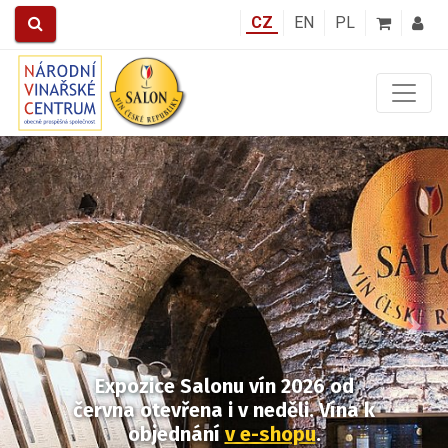
CZ
EN
PL
Předchozí
Další
Expozice Salonu vín 2026
od
června otevřena i v neděli.
Vína k
objednání
v e-shopu
.