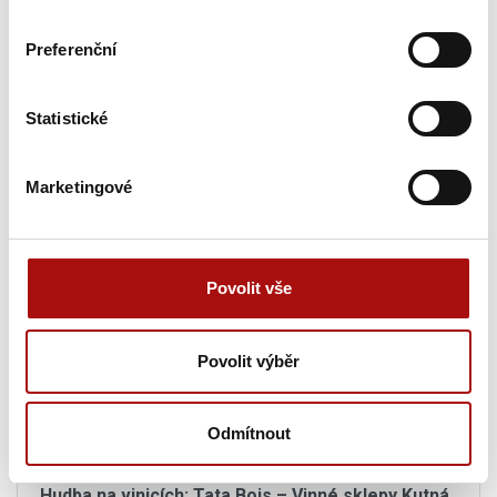
20. 08. 2026
Preferenční
Letní procházka Znojmem s ochutnávkou vín
,
Znojmo
Statistické
20. 08. 2026
Letní festival vín VOC Hustopečsko
, Hustopeče
Marketingové
20. 08. 2026
Sunset degustace na Rajské
, Znojmo
Povolit vše
Pátek, 21. 08. 2026
Povolit výběr
21. 08. 2026
Hodové tůlání po Pulgárských sklepech
, Bulhary
Odmítnout
21. 08. 2026
Hudba na vinicích: Tata Bojs – Vinné sklepy Kutná