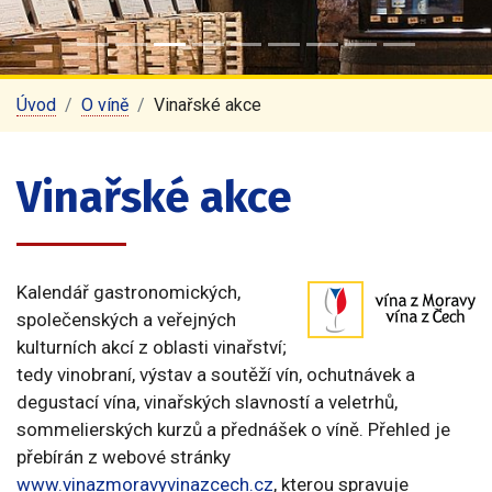
Úvod
O víně
Vinařské akce
Vinařské akce
Kalendář gastronomických,
společenských a veřejných
kulturních akcí z oblasti vinařství;
tedy vinobraní, výstav a soutěží vín, ochutnávek a
degustací vína, vinařských slavností a veletrhů,
sommelierských kurzů a přednášek o víně. Přehled je
přebírán z webové stránky
www.vinazmoravyvinazcech.cz
, kterou spravuje