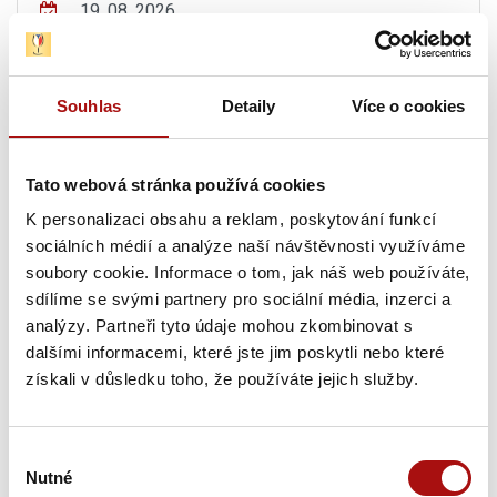
19. 08. 2026
Exkurze ve Vinařství Fučík
, Mikulov
19. 08. 2026
Souhlas
Detaily
Více o cookies
Degustační středa ve Vinařství Fučík
, Mikulov
19. 08. 2026
Tato webová stránka používá cookies
Mikulecké búdy s průvodcem
, Mikulčice
K personalizaci obsahu a reklam, poskytování funkcí
sociálních médií a analýze naší návštěvnosti využíváme
19. 08. 2026
soubory cookie. Informace o tom, jak náš web používáte,
Pravidelné letní degustace vín s prohlídkou
sdílíme se svými partnery pro sociální média, inzerci a
Vinařství Lahofer
, Dobšice
analýzy. Partneři tyto údaje mohou zkombinovat s
dalšími informacemi, které jste jim poskytli nebo které
Čtvrtek, 20. 08. 2026
získali v důsledku toho, že používáte jejich služby.
20. 08. 2026
Výběr
Hudba na vinicích: KOLLÁROVCI – CHÂTEAU
Nutné
souhlasu
VALTICE
, Valtice