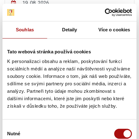
19. 08. 2026
Exkurze ve Vinařství Fučík
, Mikulov
19. 08. 2026
Souhlas
Detaily
Více o cookies
Degustační středa ve Vinařství Fučík
, Mikulov
19. 08. 2026
Tato webová stránka používá cookies
Mikulecké búdy s průvodcem
, Mikulčice
K personalizaci obsahu a reklam, poskytování funkcí
sociálních médií a analýze naší návštěvnosti využíváme
19. 08. 2026
soubory cookie. Informace o tom, jak náš web používáte,
Pravidelné letní degustace vín s prohlídkou
sdílíme se svými partnery pro sociální média, inzerci a
Vinařství Lahofer
, Dobšice
analýzy. Partneři tyto údaje mohou zkombinovat s
dalšími informacemi, které jste jim poskytli nebo které
Čtvrtek, 20. 08. 2026
získali v důsledku toho, že používáte jejich služby.
20. 08. 2026
Výběr
Hudba na vinicích: KOLLÁROVCI – CHÂTEAU
Nutné
souhlasu
VALTICE
, Valtice