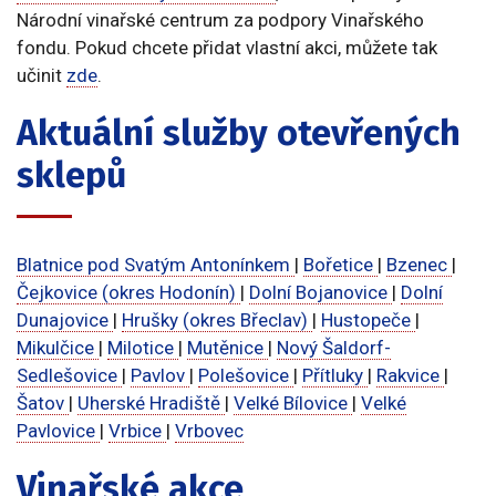
Národní vinařské centrum za podpory Vinařského
fondu. Pokud chcete přidat vlastní akci, můžete tak
učinit
zde
.
Aktuální služby otevřených
sklepů
Blatnice pod Svatým Antonínkem
|
Bořetice
|
Bzenec
|
Čejkovice (okres Hodonín)
|
Dolní Bojanovice
|
Dolní
Dunajovice
|
Hrušky (okres Břeclav)
|
Hustopeče
|
Mikulčice
|
Milotice
|
Mutěnice
|
Nový Šaldorf-
Sedlešovice
|
Pavlov
|
Polešovice
|
Přítluky
|
Rakvice
|
Šatov
|
Uherské Hradiště
|
Velké Bílovice
|
Velké
Pavlovice
|
Vrbice
|
Vrbovec
Vinařské akce