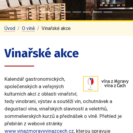
Úvod
O víně
Vinařské akce
Vinařské akce
Kalendář gastronomických,
společenských a veřejných
kulturních akcí z oblasti vinařství;
tedy vinobraní, výstav a soutěží vín, ochutnávek a
degustací vína, vinařských slavností a veletrhů,
sommelierských kurzů a přednášek o víně. Přehled je
přebírán z webové stránky
www.vinazmoravyvinazcech.cz
, kterou spravuje