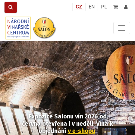
CZ
EN
PL
Předchozí
Další
Expozice Salonu vín 2026
od
června otevřena i v neděli.
Vína k
objednání
v e-shopu
.