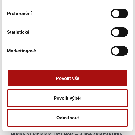
20. 08. 2026
Preferenční
Letní procházka Znojmem s ochutnávkou vín
,
Znojmo
Statistické
20. 08. 2026
Letní festival vín VOC Hustopečsko
, Hustopeče
Marketingové
20. 08. 2026
Sunset degustace na Rajské
, Znojmo
Povolit vše
Pátek, 21. 08. 2026
Povolit výběr
21. 08. 2026
Hodové tůlání po Pulgárských sklepech
, Bulhary
Odmítnout
21. 08. 2026
Hudba na vinicích: Tata Bojs – Vinné sklepy Kutná