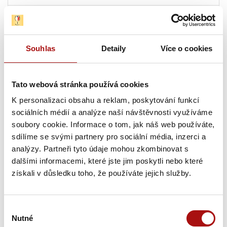
13. 08. 2026
Letní festival vín VOC Hustopečsko
, Hustopeče
Souhlas
Detaily
Více o cookies
13. 08. 2026
Sunset degustace na Rajské
, Znojmo
Tato webová stránka používá cookies
13. 08. - 14. 08. 2026
K personalizaci obsahu a reklam, poskytování funkcí
Sommelier junior – praktická část
, Valtice
sociálních médií a analýze naší návštěvnosti využíváme
soubory cookie. Informace o tom, jak náš web používáte,
Pátek, 14. 08. 2026
sdílíme se svými partnery pro sociální média, inzerci a
analýzy. Partneři tyto údaje mohou zkombinovat s
dalšími informacemi, které jste jim poskytli nebo které
13. 08. - 14. 08. 2026
získali v důsledku toho, že používáte jejich služby.
Sommelier junior – praktická část
, Valtice
14. 08. 2026
Výběr
Hudba na vinicích: Olympic – Vinařství Sonberk
,
Nutné
souhlasu
Popice