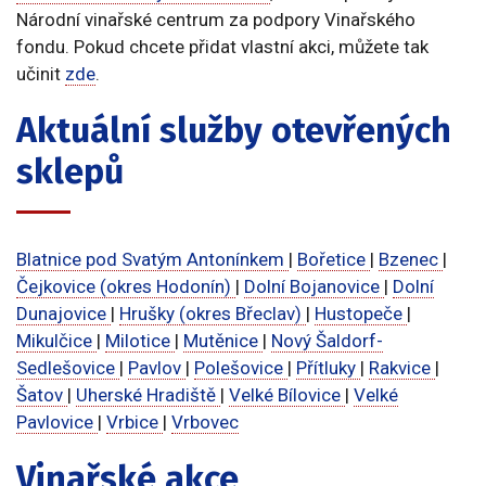
Národní vinařské centrum za podpory Vinařského
fondu. Pokud chcete přidat vlastní akci, můžete tak
učinit
zde
.
Aktuální služby otevřených
sklepů
Blatnice pod Svatým Antonínkem
|
Bořetice
|
Bzenec
|
Čejkovice (okres Hodonín)
|
Dolní Bojanovice
|
Dolní
Dunajovice
|
Hrušky (okres Břeclav)
|
Hustopeče
|
Mikulčice
|
Milotice
|
Mutěnice
|
Nový Šaldorf-
Sedlešovice
|
Pavlov
|
Polešovice
|
Přítluky
|
Rakvice
|
Šatov
|
Uherské Hradiště
|
Velké Bílovice
|
Velké
Pavlovice
|
Vrbice
|
Vrbovec
Vinařské akce