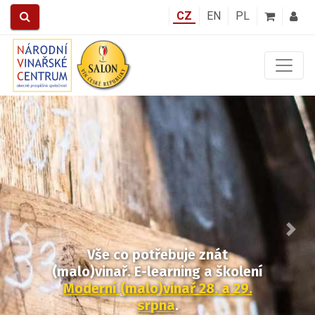
CZ
EN
PL
Předchozí
Další
Vše co potřebuje znát
(malo)vinař. E-learning a školení
Moderní (malo)vinař 28. a 29.
srpna
.