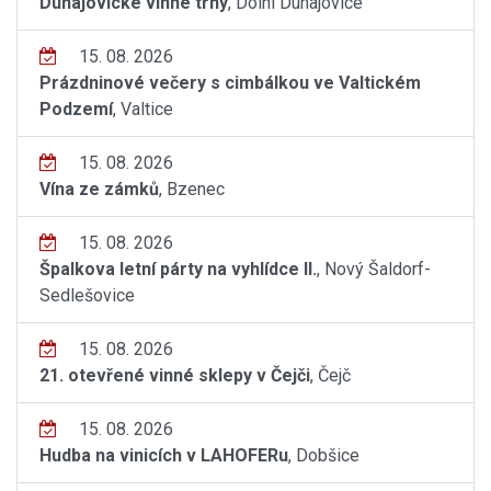
Dunajovické vinné trhy
, Dolní Dunajovice
15. 08. 2026
Prázdninové večery s cimbálkou ve Valtickém
Podzemí
, Valtice
15. 08. 2026
Vína ze zámků
, Bzenec
15. 08. 2026
Špalkova letní párty na vyhlídce II.
, Nový Šaldorf-
Sedlešovice
15. 08. 2026
21. otevřené vinné sklepy v Čejči
, Čejč
15. 08. 2026
Hudba na vinicích v LAHOFERu
, Dobšice