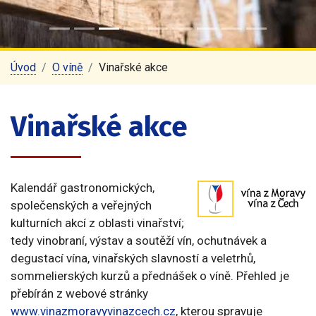
Úvod
O víně
Vinařské akce
Vinařské akce
Kalendář gastronomických,
společenských a veřejných
kulturních akcí z oblasti vinařství;
tedy vinobraní, výstav a soutěží vín, ochutnávek a
degustací vína, vinařských slavností a veletrhů,
sommelierských kurzů a přednášek o víně. Přehled je
přebírán z webové stránky
www.vinazmoravyvinazcech.cz
, kterou spravuje