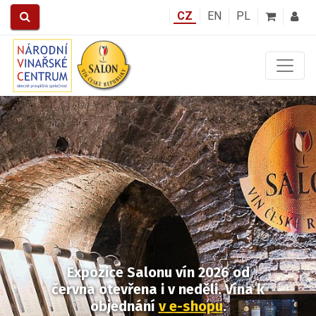
CZ
EN
PL
Předchozí
Další
Expozice Salonu vín 2026
od
června otevřena i v neděli.
Vína k
objednání
v e-shopu
.