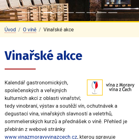
Úvod
O víně
Vinařské akce
Vinařské akce
Kalendář gastronomických,
společenských a veřejných
kulturních akcí z oblasti vinařství;
tedy vinobraní, výstav a soutěží vín, ochutnávek a
degustací vína, vinařských slavností a veletrhů,
sommelierských kurzů a přednášek o víně. Přehled je
přebírán z webové stránky
www.vinazmoravyvinazcech.cz
, kterou spravuje