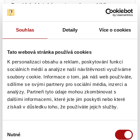
Pravidelné letní degustace vín s prohlídkou
Vinařství Lahofer
, Dobšice
Čtvrtek, 20. 08. 2026
Souhlas
Detaily
Více o cookies
20. 08. 2026
Tato webová stránka používá cookies
Hudba na vinicích: KOLLÁROVCI – CHÂTEAU
K personalizaci obsahu a reklam, poskytování funkcí
VALTICE
, Valtice
sociálních médií a analýze naší návštěvnosti využíváme
soubory cookie. Informace o tom, jak náš web používáte,
20. 08. 2026
sdílíme se svými partnery pro sociální média, inzerci a
Letní procházka Znojmem s ochutnávkou vín
,
analýzy. Partneři tyto údaje mohou zkombinovat s
Znojmo
dalšími informacemi, které jste jim poskytli nebo které
získali v důsledku toho, že používáte jejich služby.
20. 08. 2026
Letní festival vín VOC Hustopečsko
, Hustopeče
Výběr
20. 08. 2026
Nutné
souhlasu
Sunset degustace na Rajské
, Znojmo