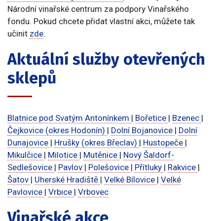
Národní vinařské centrum za podpory Vinařského
fondu. Pokud chcete přidat vlastní akci, můžete tak
učinit
zde
.
Aktuální služby otevřených
sklepů
Blatnice pod Svatým Antonínkem
|
Bořetice
|
Bzenec
|
Čejkovice (okres Hodonín)
|
Dolní Bojanovice
|
Dolní
Dunajovice
|
Hrušky (okres Břeclav)
|
Hustopeče
|
Mikulčice
|
Milotice
|
Mutěnice
|
Nový Šaldorf-
Sedlešovice
|
Pavlov
|
Polešovice
|
Přítluky
|
Rakvice
|
Šatov
|
Uherské Hradiště
|
Velké Bílovice
|
Velké
Pavlovice
|
Vrbice
|
Vrbovec
Vinařské akce