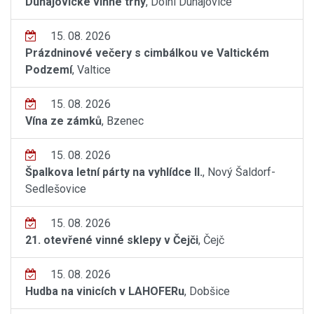
Dunajovické vinné trhy
, Dolní Dunajovice
15. 08. 2026
Prázdninové večery s cimbálkou ve Valtickém
Podzemí
, Valtice
15. 08. 2026
Vína ze zámků
, Bzenec
15. 08. 2026
Špalkova letní párty na vyhlídce II.
, Nový Šaldorf-
Sedlešovice
15. 08. 2026
21. otevřené vinné sklepy v Čejči
, Čejč
15. 08. 2026
Hudba na vinicích v LAHOFERu
, Dobšice