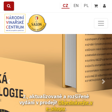
CZ
EN
PL
Předchozí
Další
2., aktualizované a rozšířené
vydání v prodeji!
Objednávejte v
e-shopu
.