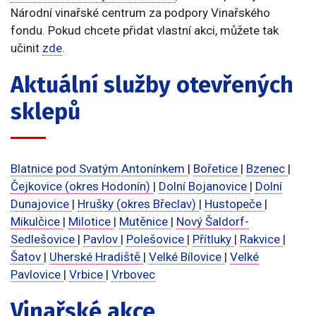
Národní vinařské centrum za podpory Vinařského
fondu. Pokud chcete přidat vlastní akci, můžete tak
učinit
zde
.
Aktuální služby otevřených
sklepů
Blatnice pod Svatým Antonínkem
|
Bořetice
|
Bzenec
|
Čejkovice (okres Hodonín)
|
Dolní Bojanovice
|
Dolní
Dunajovice
|
Hrušky (okres Břeclav)
|
Hustopeče
|
Mikulčice
|
Milotice
|
Mutěnice
|
Nový Šaldorf-
Sedlešovice
|
Pavlov
|
Polešovice
|
Přítluky
|
Rakvice
|
Šatov
|
Uherské Hradiště
|
Velké Bílovice
|
Velké
Pavlovice
|
Vrbice
|
Vrbovec
Vinařské akce