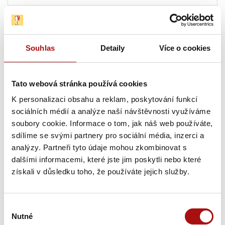
13. 08. 2026
Letní festival vín VOC Hustopečsko
, Hustopeče
Souhlas
Detaily
Více o cookies
13. 08. 2026
Sunset degustace na Rajské
, Znojmo
Tato webová stránka používá cookies
13. 08. - 14. 08. 2026
K personalizaci obsahu a reklam, poskytování funkcí
Sommelier junior – praktická část
, Valtice
sociálních médií a analýze naší návštěvnosti využíváme
soubory cookie. Informace o tom, jak náš web používáte,
Pátek, 14. 08. 2026
sdílíme se svými partnery pro sociální média, inzerci a
analýzy. Partneři tyto údaje mohou zkombinovat s
dalšími informacemi, které jste jim poskytli nebo které
13. 08. - 14. 08. 2026
získali v důsledku toho, že používáte jejich služby.
Sommelier junior – praktická část
, Valtice
14. 08. 2026
Výběr
Hudba na vinicích: Olympic – Vinařství Sonberk
,
Nutné
souhlasu
Popice