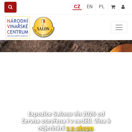
CZ
EN
PL
Předchozí
Další
Expozice Salonu vín 2026
od
června otevřena i v neděli.
Vína k
objednání
v e-shopu
.