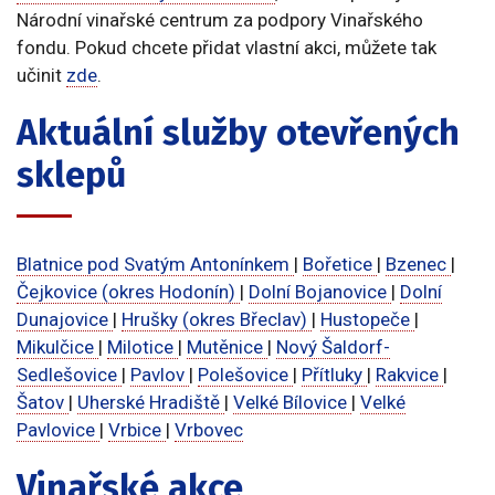
Národní vinařské centrum za podpory Vinařského
fondu. Pokud chcete přidat vlastní akci, můžete tak
učinit
zde
.
Aktuální služby otevřených
sklepů
Blatnice pod Svatým Antonínkem
|
Bořetice
|
Bzenec
|
Čejkovice (okres Hodonín)
|
Dolní Bojanovice
|
Dolní
Dunajovice
|
Hrušky (okres Břeclav)
|
Hustopeče
|
Mikulčice
|
Milotice
|
Mutěnice
|
Nový Šaldorf-
Sedlešovice
|
Pavlov
|
Polešovice
|
Přítluky
|
Rakvice
|
Šatov
|
Uherské Hradiště
|
Velké Bílovice
|
Velké
Pavlovice
|
Vrbice
|
Vrbovec
Vinařské akce