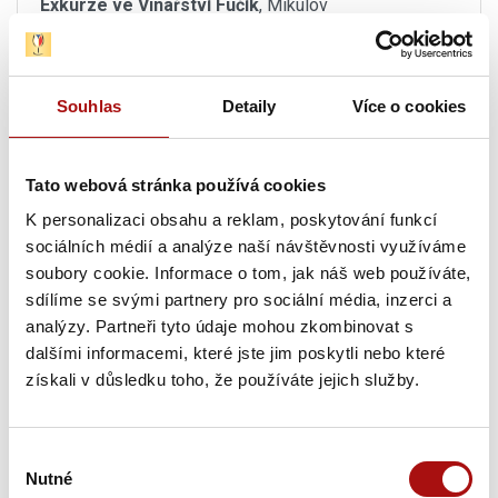
Exkurze ve Vinařství Fučík
, Mikulov
15. 08. 2026
Degustační sobota ve Vinařství Fučík
, Mikulov
Souhlas
Detaily
Více o cookies
15. 08. 2026
TOP Víno Slovácka 2026
, Uherské Hradiště
Tato webová stránka používá cookies
K personalizaci obsahu a reklam, poskytování funkcí
15. 08. 2026
sociálních médií a analýze naší návštěvnosti využíváme
Den otevřených sklepů ve Vinařství Dufek
,
soubory cookie. Informace o tom, jak náš web používáte,
Svatobořice-Mistřín
sdílíme se svými partnery pro sociální média, inzerci a
analýzy. Partneři tyto údaje mohou zkombinovat s
15. 08. - 16. 08. 2026
dalšími informacemi, které jste jim poskytli nebo které
Noční otevřené sklepy
, Moravská Nová Ves
získali v důsledku toho, že používáte jejich služby.
15. 08. 2026
Letní procházka Znojmem s ochutnávkou vín
,
Výběr
Znojmo
Nutné
souhlasu