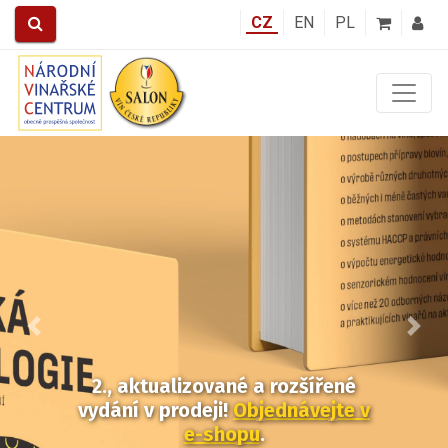
CZ
EN
PL
Předchozí
Další
2., aktualizované a rozšířené
vydání v prodeji!
Objednávejte v
e-shopu
.