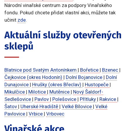
Národní vinařské centrum za podpory Vinařského
fondu. Pokud chcete přidat vlastní akci, můžete tak
učinit
zde
.
Aktuální služby otevřených
sklepů
Blatnice pod Svatým Antonínkem
|
Bořetice
|
Bzenec
|
Čejkovice (okres Hodonín)
|
Dolní Bojanovice
|
Dolní
Dunajovice
|
Hrušky (okres Břeclav)
|
Hustopeče
|
Mikulčice
|
Milotice
|
Mutěnice
|
Nový Šaldorf-
Sedlešovice
|
Pavlov
|
Polešovice
|
Přítluky
|
Rakvice
|
Šatov
|
Uherské Hradiště
|
Velké Bílovice
|
Velké
Pavlovice
|
Vrbice
|
Vrbovec
Vinařské akce