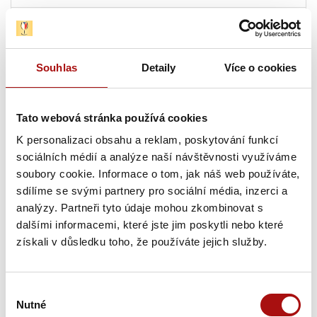
13. 08. 2026
Letní festival vín VOC Hustopečsko
, Hustopeče
Souhlas
Detaily
Více o cookies
13. 08. 2026
Sunset degustace na Rajské
, Znojmo
Tato webová stránka používá cookies
13. 08. - 14. 08. 2026
K personalizaci obsahu a reklam, poskytování funkcí
Sommelier junior – praktická část
, Valtice
sociálních médií a analýze naší návštěvnosti využíváme
soubory cookie. Informace o tom, jak náš web používáte,
Pátek, 14. 08. 2026
sdílíme se svými partnery pro sociální média, inzerci a
analýzy. Partneři tyto údaje mohou zkombinovat s
dalšími informacemi, které jste jim poskytli nebo které
13. 08. - 14. 08. 2026
získali v důsledku toho, že používáte jejich služby.
Sommelier junior – praktická část
, Valtice
14. 08. 2026
Výběr
Hudba na vinicích: Olympic – Vinařství Sonberk
,
Nutné
souhlasu
Popice