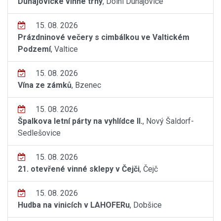
Dunajovické vinné trhy
, Dolní Dunajovice
15. 08. 2026
Prázdninové večery s cimbálkou ve Valtickém
Podzemí
, Valtice
15. 08. 2026
Vína ze zámků
, Bzenec
15. 08. 2026
Špalkova letní párty na vyhlídce II.
, Nový Šaldorf-
Sedlešovice
15. 08. 2026
21. otevřené vinné sklepy v Čejči
, Čejč
15. 08. 2026
Hudba na vinicích v LAHOFERu
, Dobšice