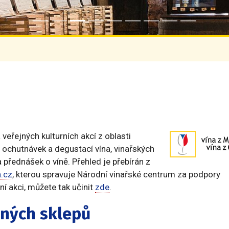
eřejných kulturních akcí z oblasti
n, ochutnávek a degustací vína, vinařských
 přednášek o víně. Přehled je přebírán z
.cz
, kterou spravuje Národní vinařské centrum za podpory
í akci, můžete tak učinit
zde
.
ených sklepů