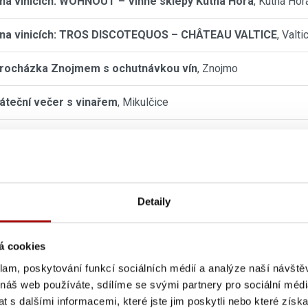
na vinicích: WOHNOUT – Vinné sklepy Kutná Hora
, Kutná Hor
na vinicích: TROS DISCOTEQUOS – CHÂTEAU VALTICE
, Valti
procházka Znojmem s ochutnávkou vín
, Znojmo
páteční večer s vinařem
, Mikulčice
inové večery s cimbálkou ve Valtickém Podzemí
, Valtice
léto s cimbálem
, Velké Pavlovice
Detaily
 MUZIKA LIVE – Teri Štěpánová
, Dolní Dunajovice
ní hvězd mezi vinicemi
, Němčičky (okres Břeclav)
á cookies
klam, poskytování funkcí sociálních médií a analýze naší návšt
kino ve Vinařství Vaďura
, Polešovice
 náš web používáte, sdílíme se svými partnery pro sociální média
 s dalšími informacemi, které jste jim poskytli nebo které získa
adský festival vína 2026
, Poděbrady