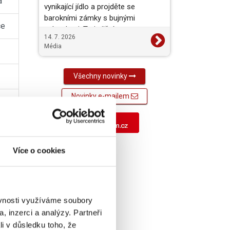
a
vynikající jídlo a projděte se
barokními zámky s bujnými
ce
zahradami. To je jižní a…
14. 7. 2026
Média
Všechny novinky
Novinky e-mailem
Více o cookies
ěvnosti využíváme soubory
, inzerci a analýzy. Partneři
li v důsledku toho, že