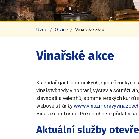
Úvod
O víně
Vinařské akce
Vinařské akce
Kalendář gastronomických, společenských a v
vinařství; tedy vinobraní, výstav a soutěží ví
slavností a veletrhů, sommelierských kurzů a
webové stránky
www.vinazmoravyvinazcech
Vinařského fondu. Pokud chcete přidat vlastn
Aktuální služby otevř