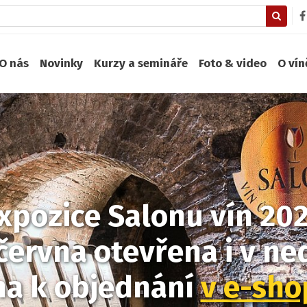
O nás
Novinky
Kurzy a semináře
Foto & video
O ví
xpozice Salonu vín 20
června otevřena i v ned
na k objednání
v e-sh