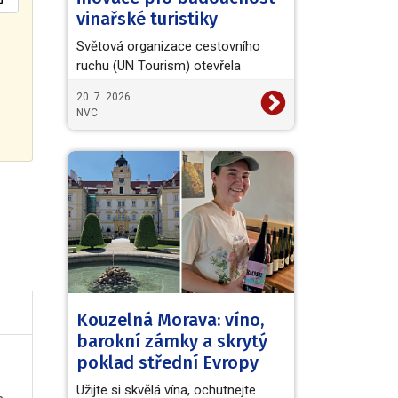
vinařské turistiky
Světová organizace cestovního
ruchu (UN Tourism) otevřela
evropskou výzvu European Wine
20. 7. 2026
Tourism Innovation Challenge,…
NVC
Kouzelná Morava: víno,
barokní zámky a skrytý
poklad střední Evropy
Užijte si skvělá vína, ochutnejte