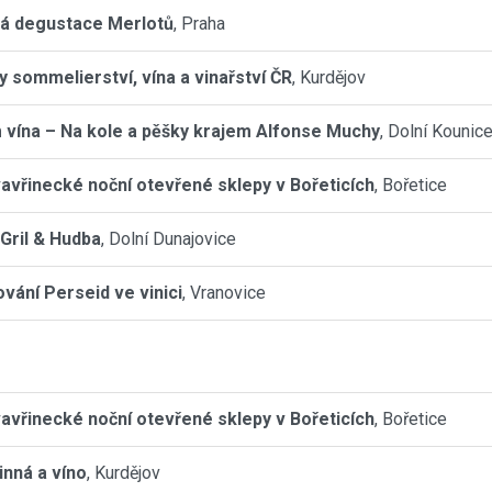
á degustace Merlotů
, Praha
y sommelierství, vína a vinařství ČR
, Kurdějov
 vína – Na kole a pěšky krajem Alfonse Muchy
, Dolní Kounic
avřinecké noční otevřené sklepy v Bořeticích
, Bořetice
 Gril & Hudba
, Dolní Dunajovice
vání Perseid ve vinici
, Vranovice
avřinecké noční otevřené sklepy v Bořeticích
, Bořetice
inná a víno
, Kurdějov