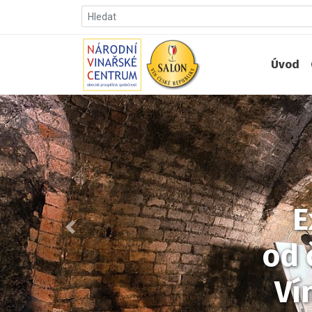
Úvod
E
Předchozí
od 
Ví