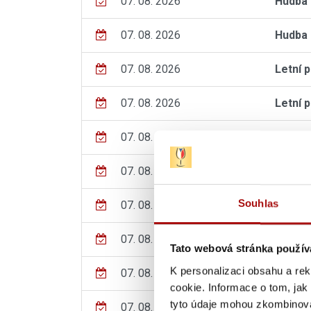
07. 08. 2026
Hudba 
07. 08. 2026
Hudba 
07. 08. 2026
Letní 
07. 08. 2026
Letní 
07. 08. 2026
Prázdn
07. 08. 2026
Vinné 
Souhlas
07. 08. 2026
VÍNO &
07. 08. 2026
Počítá
Tato webová stránka použív
K personalizaci obsahu a re
07. 08. 2026
Letní 
cookie. Informace o tom, jak
tyto údaje mohou zkombinovat
07. 08. - 08. 08. 2026
Poděbr