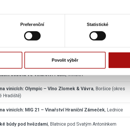
Preferenční
Statistické
ní hory a degustace vín pod širým nebem
, Mikulov
adský festival vína 2026
, Poděbrady
Povolit výběr
e ve Vinařství Fučík
, Mikulov
ační sobota ve Vinařství Fučík
, Mikulov
na vinicích: Olympic – Víno Zlomek & Vávra
, Boršice (okres
 Hradiště)
na vinicích: MIG 21 – Vinařství Hraniční Zámeček
, Lednice
cké búdy pod hvězdami
, Blatnice pod Svatým Antonínkem