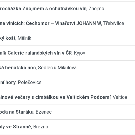
procházka Znojmem s ochutnávkou vín
, Znojmo
na vinicích: Čechomor – Vinařství JOHANN W
, Třebívlice
ký košt
, Mělník
čník Galerie rulandských vín v ČR
, Kyjov
ká benátská noc
, Sedlec u Mikulova
ní hory
, Polešovice
inové večery s cimbálkou ve Valtickém Podzemí
, Valtice
oďa na Staráku
, Bzenec
dy ve Stranné
, Březno