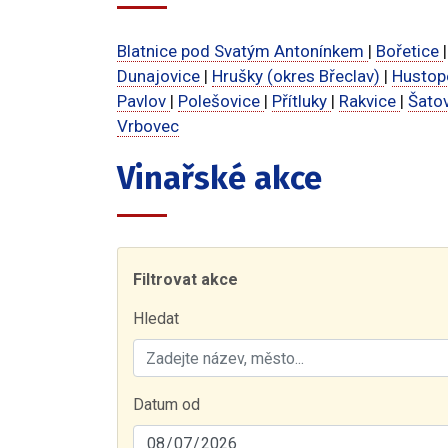
Blatnice pod Svatým Antonínkem
|
Bořetice
Dunajovice
|
Hrušky (okres Břeclav)
|
Husto
Pavlov
|
Polešovice
|
Přítluky
|
Rakvice
|
Šato
Vrbovec
Vinařské akce
Filtrovat akce
Hledat
Datum od