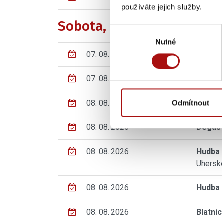
používáte jejich služby.
Sobota, 08. 08. 2026
Výběr
Nutné
souhlasu
07. 08. - 08. 08. 2026
Zaráže
07. 08. - 08. 08. 2026
Poděbr
Odmítnout
08. 08. 2026
Exkurz
08. 08. 2026
Degust
08. 08. 2026
Hudba 
Uherské
08. 08. 2026
Hudba 
08. 08. 2026
Blatni