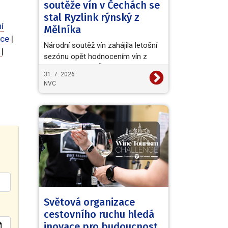
soutěže vín v Čechách se
stal Ryzlink rýnský z
í
Mělníka
ice
|
Národní soutěž vín zahájila letošní
e
|
sezónu opět hodnocením vín z
vinařské oblasti Čechy. Titul
31. 7. 2026
Šampiona a zároveň…
NVC
Světová organizace
cestovního ruchu hledá
inovace pro budoucnost