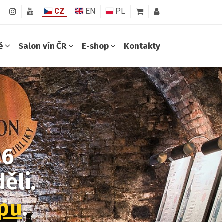
CZ
EN
PL
ně
Salon vín ČR
E-shop
Kontakty
26
Další
ěli.
opu
.