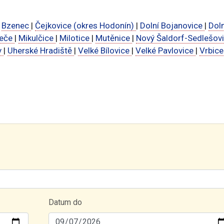
|
Bzenec
|
Čejkovice (okres Hodonín)
|
Dolní Bojanovice
|
Doln
peče
|
Mikulčice
|
Milotice
|
Mutěnice
|
Nový Šaldorf-Sedlešov
v
|
Uherské Hradiště
|
Velké Bílovice
|
Velké Pavlovice
|
Vrbic
Datum do