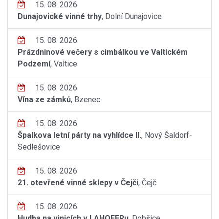
15. 08. 2026
Dunajovické vinné trhy
, Dolní Dunajovice
15. 08. 2026
Prázdninové večery s cimbálkou ve Valtickém
Podzemí
, Valtice
15. 08. 2026
Vína ze zámků
, Bzenec
15. 08. 2026
Špalkova letní párty na vyhlídce II.
, Nový Šaldorf-
Sedlešovice
15. 08. 2026
21. otevřené vinné sklepy v Čejči
, Čejč
15. 08. 2026
Hudba na vinicích v LAHOFERu
, Dobšice