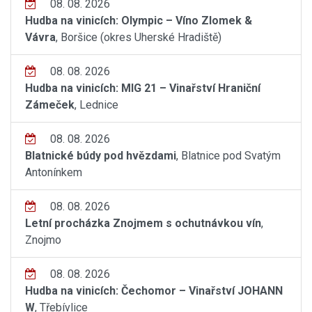
08. 08. 2026
Hudba na vinicích: Olympic – Víno Zlomek &
Vávra
, Boršice (okres Uherské Hradiště)
08. 08. 2026
Hudba na vinicích: MIG 21 – Vinařství Hraniční
Zámeček
, Lednice
08. 08. 2026
Blatnické búdy pod hvězdami
, Blatnice pod Svatým
Antonínkem
08. 08. 2026
Letní procházka Znojmem s ochutnávkou vín
,
Znojmo
08. 08. 2026
Hudba na vinicích: Čechomor – Vinařství JOHANN
W
, Třebívlice