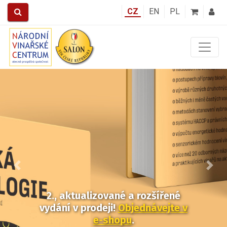
CZ
EN
PL
Předchozí
Další
2., aktualizované a rozšířené
vydání v prodeji!
Objednávejte v
e-shopu
.