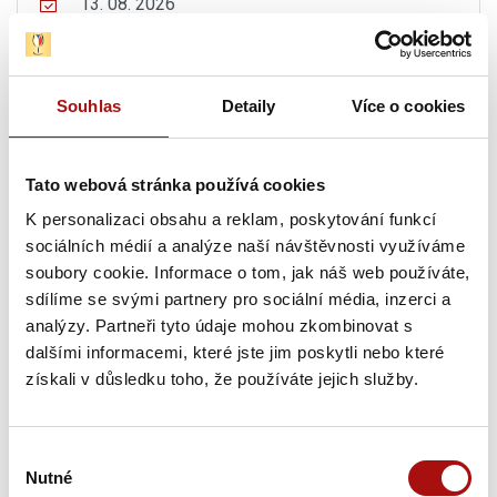
13. 08. 2026
Letní procházka Znojmem s ochutnávkou vín
,
Znojmo
Souhlas
Detaily
Více o cookies
13. 08. 2026
Hudba na vinicích: Krhut & Kozub – Vinařství
JOHANN W
, Třebívlice
Tato webová stránka používá cookies
13. 08. 2026
K personalizaci obsahu a reklam, poskytování funkcí
Zlatá hodinka v Mikrosvínu
, Dolní Dunajovice
sociálních médií a analýze naší návštěvnosti využíváme
soubory cookie. Informace o tom, jak náš web používáte,
sdílíme se svými partnery pro sociální média, inzerci a
13. 08. 2026
analýzy. Partneři tyto údaje mohou zkombinovat s
Tour de vinohrad
, Mikulčice
dalšími informacemi, které jste jim poskytli nebo které
získali v důsledku toho, že používáte jejich služby.
13. 08. 2026
Noční komentované prohlídky ve Valtickém
Podzemí
, Valtice
Výběr
Nutné
souhlasu
13. 08. 2026