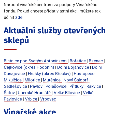
Národní vinařské centrum za podpory Vinařského
fondu. Pokud chcete přidat vlastní akci, můžete tak
učinit
zde
.
Aktuální služby otevřených
sklepů
Blatnice pod Svatým Antonínkem
|
Bořetice
|
Bzenec
|
Čejkovice (okres Hodonín)
|
Dolní Bojanovice
|
Dolní
Dunajovice
|
Hrušky (okres Břeclav)
|
Hustopeče
|
Mikulčice
|
Milotice
|
Mutěnice
|
Nový Šaldorf-
Sedlešovice
|
Pavlov
|
Polešovice
|
Přítluky
|
Rakvice
|
Šatov
|
Uherské Hradiště
|
Velké Bílovice
|
Velké
Pavlovice
|
Vrbice
|
Vrbovec
Vinařské akce