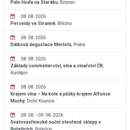
Palo Hoďa na Staráku
, Bzenec
08. 08. 2026
Perseidy ve Stranné
, Březno
08. 08. 2026
Dálková degustace Merlotů
, Praha
08. 08. 2026
Základy sommelierství, vína a vinařství ČR
,
Kurdějov
08. 08. 2026
Krajem vína – Na kole a pěšky krajem Alfonse
Muchy
, Dolní Kounice
08. 08. - 09. 08. 2026
Svatovavřinecké noční otevřené sklepy v
Bořeticích
, Bořetice