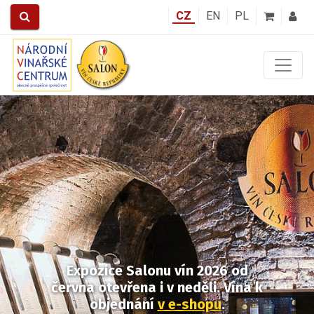
CZ
EN
PL
Předchozí
Další
Expozice Salonu vín 2026
od
června otevřena i v neděli.
Vína k
objednání
v e-shopu
.