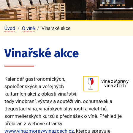
Úvod
O víně
Vinařské akce
Vinařské akce
Kalendář gastronomických,
společenských a veřejných
kulturních akcí z oblasti vinařství;
tedy vinobraní, výstav a soutěží vín, ochutnávek a
degustací vína, vinařských slavností a veletrhů,
sommelierských kurzů a přednášek o víně. Přehled je
přebírán z webové stránky
www.vinazmoravyvinazcech.cz
, kterou spravuje