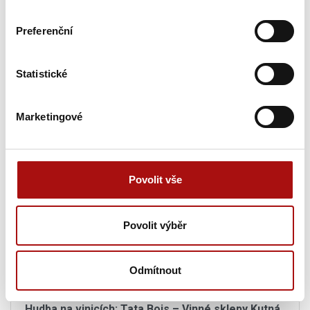
20. 08. 2026
Preferenční
Letní procházka Znojmem s ochutnávkou vín
,
Znojmo
Statistické
20. 08. 2026
Letní festival vín VOC Hustopečsko
, Hustopeče
Marketingové
20. 08. 2026
Sunset degustace na Rajské
, Znojmo
Povolit vše
Pátek, 21. 08. 2026
Povolit výběr
21. 08. 2026
Hodové tůlání po Pulgárských sklepech
, Bulhary
Odmítnout
21. 08. 2026
Hudba na vinicích: Tata Bojs – Vinné sklepy Kutná