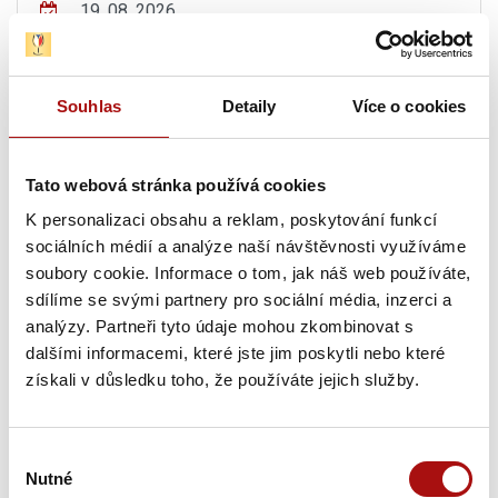
19. 08. 2026
Exkurze ve Vinařství Fučík
, Mikulov
19. 08. 2026
Souhlas
Detaily
Více o cookies
Degustační středa ve Vinařství Fučík
, Mikulov
19. 08. 2026
Tato webová stránka používá cookies
Mikulecké búdy s průvodcem
, Mikulčice
K personalizaci obsahu a reklam, poskytování funkcí
sociálních médií a analýze naší návštěvnosti využíváme
19. 08. 2026
soubory cookie. Informace o tom, jak náš web používáte,
Pravidelné letní degustace vín s prohlídkou
sdílíme se svými partnery pro sociální média, inzerci a
Vinařství Lahofer
, Dobšice
analýzy. Partneři tyto údaje mohou zkombinovat s
dalšími informacemi, které jste jim poskytli nebo které
Čtvrtek, 20. 08. 2026
získali v důsledku toho, že používáte jejich služby.
20. 08. 2026
Výběr
Hudba na vinicích: KOLLÁROVCI – CHÂTEAU
Nutné
souhlasu
VALTICE
, Valtice