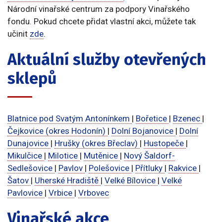
Národní vinařské centrum za podpory Vinařského
fondu. Pokud chcete přidat vlastní akci, můžete tak
učinit
zde
.
Aktuální služby otevřených
sklepů
Blatnice pod Svatým Antonínkem
|
Bořetice
|
Bzenec
|
Čejkovice (okres Hodonín)
|
Dolní Bojanovice
|
Dolní
Dunajovice
|
Hrušky (okres Břeclav)
|
Hustopeče
|
Mikulčice
|
Milotice
|
Mutěnice
|
Nový Šaldorf-
Sedlešovice
|
Pavlov
|
Polešovice
|
Přítluky
|
Rakvice
|
Šatov
|
Uherské Hradiště
|
Velké Bílovice
|
Velké
Pavlovice
|
Vrbice
|
Vrbovec
Vinařské akce