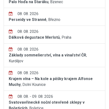
Palo Hoďa na Staráku
, Bzenec
08. 08. 2026
Perseidy ve Stranné
, Březno
08. 08. 2026
Dálková degustace Merlotů
, Praha
08. 08. 2026
Základy sommelierství, vína a vinařství ČR
,
Kurdějov
08. 08. 2026
Krajem vína – Na kole a pěšky krajem Alfonse
Muchy
, Dolní Kounice
08. 08. - 09. 08. 2026
Svatovavřinecké noční otevřené sklepy v
Bořeticích
, Bořetice