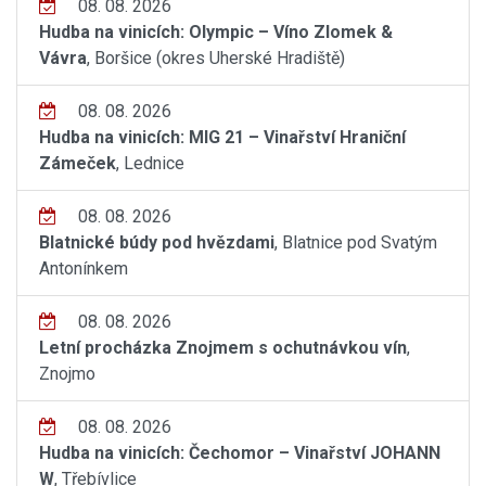
08. 08. 2026
Hudba na vinicích: Olympic – Víno Zlomek &
Vávra
, Boršice (okres Uherské Hradiště)
08. 08. 2026
Hudba na vinicích: MIG 21 – Vinařství Hraniční
Zámeček
, Lednice
08. 08. 2026
Blatnické búdy pod hvězdami
, Blatnice pod Svatým
Antonínkem
08. 08. 2026
Letní procházka Znojmem s ochutnávkou vín
,
Znojmo
08. 08. 2026
Hudba na vinicích: Čechomor – Vinařství JOHANN
W
, Třebívlice