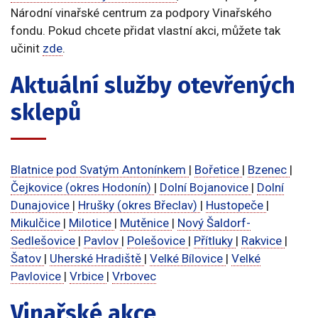
Národní vinařské centrum za podpory Vinařského
fondu. Pokud chcete přidat vlastní akci, můžete tak
učinit
zde
.
Aktuální služby otevřených
sklepů
Blatnice pod Svatým Antonínkem
|
Bořetice
|
Bzenec
|
Čejkovice (okres Hodonín)
|
Dolní Bojanovice
|
Dolní
Dunajovice
|
Hrušky (okres Břeclav)
|
Hustopeče
|
Mikulčice
|
Milotice
|
Mutěnice
|
Nový Šaldorf-
Sedlešovice
|
Pavlov
|
Polešovice
|
Přítluky
|
Rakvice
|
Šatov
|
Uherské Hradiště
|
Velké Bílovice
|
Velké
Pavlovice
|
Vrbice
|
Vrbovec
Vinařské akce