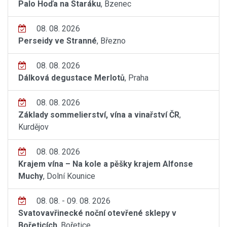
Palo Hoďa na Staráku
, Bzenec
08. 08. 2026
Perseidy ve Stranné
, Březno
08. 08. 2026
Dálková degustace Merlotů
, Praha
08. 08. 2026
Základy sommelierství, vína a vinařství ČR
,
Kurdějov
08. 08. 2026
Krajem vína – Na kole a pěšky krajem Alfonse
Muchy
, Dolní Kounice
08. 08. - 09. 08. 2026
Svatovavřinecké noční otevřené sklepy v
Bořeticích
, Bořetice