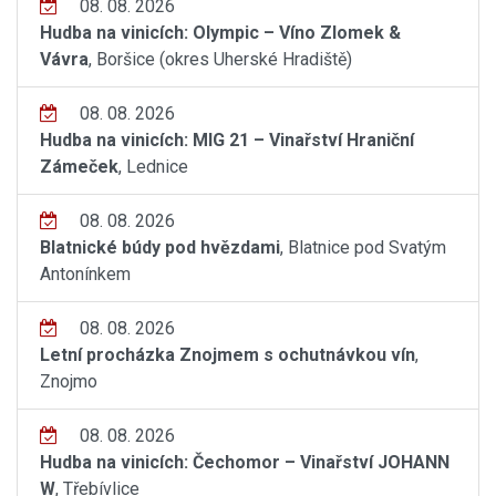
08. 08. 2026
Hudba na vinicích: Olympic – Víno Zlomek &
Vávra
, Boršice (okres Uherské Hradiště)
08. 08. 2026
Hudba na vinicích: MIG 21 – Vinařství Hraniční
Zámeček
, Lednice
08. 08. 2026
Blatnické búdy pod hvězdami
, Blatnice pod Svatým
Antonínkem
08. 08. 2026
Letní procházka Znojmem s ochutnávkou vín
,
Znojmo
08. 08. 2026
Hudba na vinicích: Čechomor – Vinařství JOHANN
W
, Třebívlice