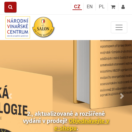
CZ
EN
PL
Předchozí
Další
2., aktualizované a rozšířené
vydání v prodeji!
Objednávejte v
e-shopu
.