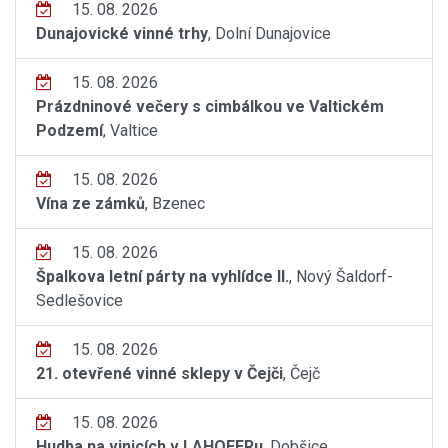
15. 08. 2026
Dunajovické vinné trhy
, Dolní Dunajovice
15. 08. 2026
Prázdninové večery s cimbálkou ve Valtickém
Podzemí
, Valtice
15. 08. 2026
Vína ze zámků
, Bzenec
15. 08. 2026
Špalkova letní párty na vyhlídce II.
, Nový Šaldorf-
Sedlešovice
15. 08. 2026
21. otevřené vinné sklepy v Čejči
, Čejč
15. 08. 2026
Hudba na vinicích v LAHOFERu
, Dobšice