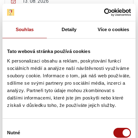
13. 08. 2026
Letní procházka Znojmem s ochutnávkou vín
,
Znojmo
Souhlas
Detaily
Více o cookies
13. 08. 2026
Hudba na vinicích: Krhut & Kozub – Vinařství
JOHANN W
, Třebívlice
Tato webová stránka používá cookies
13. 08. 2026
K personalizaci obsahu a reklam, poskytování funkcí
Zlatá hodinka v Mikrosvínu
, Dolní Dunajovice
sociálních médií a analýze naší návštěvnosti využíváme
soubory cookie. Informace o tom, jak náš web používáte,
sdílíme se svými partnery pro sociální média, inzerci a
13. 08. 2026
analýzy. Partneři tyto údaje mohou zkombinovat s
Tour de vinohrad
, Mikulčice
dalšími informacemi, které jste jim poskytli nebo které
získali v důsledku toho, že používáte jejich služby.
13. 08. 2026
Noční komentované prohlídky ve Valtickém
Podzemí
, Valtice
Výběr
Nutné
souhlasu
13. 08. 2026