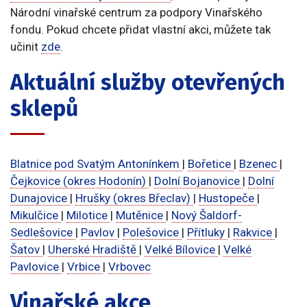
Národní vinařské centrum za podpory Vinařského
fondu. Pokud chcete přidat vlastní akci, můžete tak
učinit
zde
.
Aktuální služby otevřených
sklepů
Blatnice pod Svatým Antonínkem
|
Bořetice
|
Bzenec
|
Čejkovice (okres Hodonín)
|
Dolní Bojanovice
|
Dolní
Dunajovice
|
Hrušky (okres Břeclav)
|
Hustopeče
|
Mikulčice
|
Milotice
|
Mutěnice
|
Nový Šaldorf-
Sedlešovice
|
Pavlov
|
Polešovice
|
Přítluky
|
Rakvice
|
Šatov
|
Uherské Hradiště
|
Velké Bílovice
|
Velké
Pavlovice
|
Vrbice
|
Vrbovec
Vinařské akce