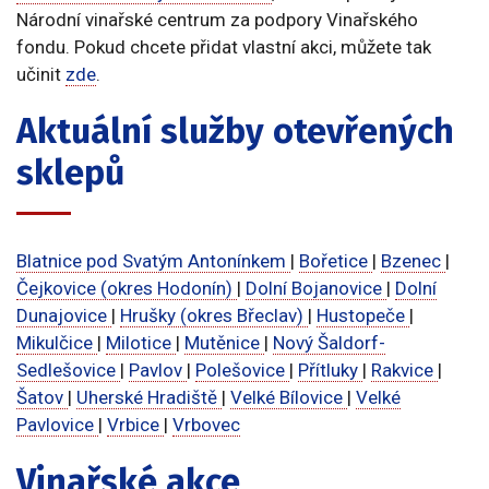
Národní vinařské centrum za podpory Vinařského
fondu. Pokud chcete přidat vlastní akci, můžete tak
učinit
zde
.
Aktuální služby otevřených
sklepů
Blatnice pod Svatým Antonínkem
|
Bořetice
|
Bzenec
|
Čejkovice (okres Hodonín)
|
Dolní Bojanovice
|
Dolní
Dunajovice
|
Hrušky (okres Břeclav)
|
Hustopeče
|
Mikulčice
|
Milotice
|
Mutěnice
|
Nový Šaldorf-
Sedlešovice
|
Pavlov
|
Polešovice
|
Přítluky
|
Rakvice
|
Šatov
|
Uherské Hradiště
|
Velké Bílovice
|
Velké
Pavlovice
|
Vrbice
|
Vrbovec
Vinařské akce