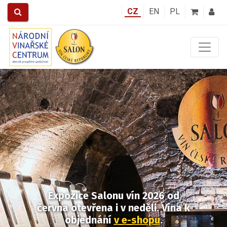
CZ
EN
PL
Předchozí
Další
Expozice Salonu vín 2026
od
června otevřena i v neděli.
Vína k
objednání
v e-shopu
.