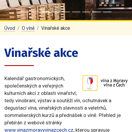
Úvod
O víně
Vinařské akce
Vinařské akce
Kalendář gastronomických,
společenských a veřejných
kulturních akcí z oblasti vinařství;
tedy vinobraní, výstav a soutěží vín, ochutnávek a
degustací vína, vinařských slavností a veletrhů,
sommelierských kurzů a přednášek o víně. Přehled je
přebírán z webové stránky
www.vinazmoravyvinazcech.cz
, kterou spravuje