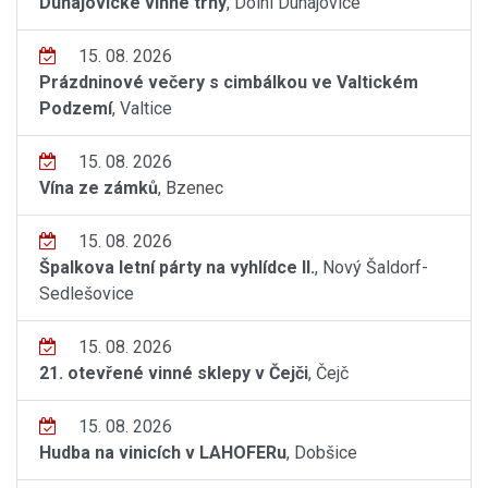
Dunajovické vinné trhy
, Dolní Dunajovice
15. 08. 2026
Prázdninové večery s cimbálkou ve Valtickém
Podzemí
, Valtice
15. 08. 2026
Vína ze zámků
, Bzenec
15. 08. 2026
Špalkova letní párty na vyhlídce II.
, Nový Šaldorf-
Sedlešovice
15. 08. 2026
21. otevřené vinné sklepy v Čejči
, Čejč
15. 08. 2026
Hudba na vinicích v LAHOFERu
, Dobšice