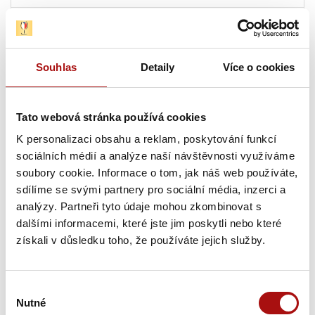
13. 08. 2026
Letní festival vín VOC Hustopečsko
, Hustopeče
Souhlas
Detaily
Více o cookies
13. 08. 2026
Sunset degustace na Rajské
, Znojmo
Tato webová stránka používá cookies
13. 08. - 14. 08. 2026
K personalizaci obsahu a reklam, poskytování funkcí
Sommelier junior – praktická část
, Valtice
sociálních médií a analýze naší návštěvnosti využíváme
soubory cookie. Informace o tom, jak náš web používáte,
Pátek, 14. 08. 2026
sdílíme se svými partnery pro sociální média, inzerci a
analýzy. Partneři tyto údaje mohou zkombinovat s
dalšími informacemi, které jste jim poskytli nebo které
13. 08. - 14. 08. 2026
získali v důsledku toho, že používáte jejich služby.
Sommelier junior – praktická část
, Valtice
14. 08. 2026
Výběr
Hudba na vinicích: Olympic – Vinařství Sonberk
,
Nutné
souhlasu
Popice