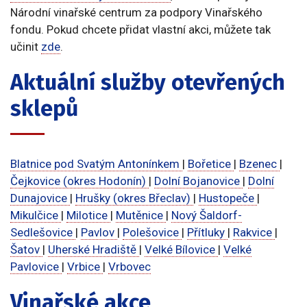
Národní vinařské centrum za podpory Vinařského
fondu. Pokud chcete přidat vlastní akci, můžete tak
učinit
zde
.
Aktuální služby otevřených
sklepů
Blatnice pod Svatým Antonínkem
|
Bořetice
|
Bzenec
|
Čejkovice (okres Hodonín)
|
Dolní Bojanovice
|
Dolní
Dunajovice
|
Hrušky (okres Břeclav)
|
Hustopeče
|
Mikulčice
|
Milotice
|
Mutěnice
|
Nový Šaldorf-
Sedlešovice
|
Pavlov
|
Polešovice
|
Přítluky
|
Rakvice
|
Šatov
|
Uherské Hradiště
|
Velké Bílovice
|
Velké
Pavlovice
|
Vrbice
|
Vrbovec
Vinařské akce