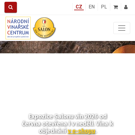
CZ
EN
PL
Předchozí
Další
Expozice Salonu vín 2026
od
června otevřena i v neděli.
Vína k
objednání
v e-shopu
.