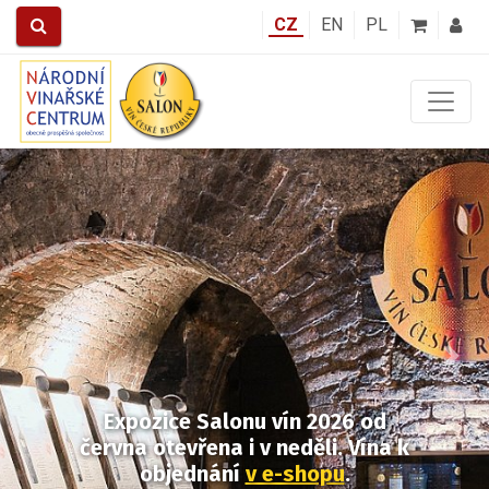
CZ
EN
PL
Předchozí
Další
Expozice Salonu vín 2026
od
června otevřena i v neděli.
Vína k
objednání
v e-shopu
.