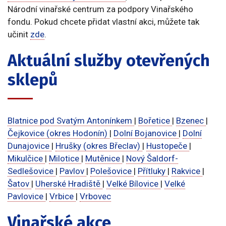
Národní vinařské centrum za podpory Vinařského
fondu. Pokud chcete přidat vlastní akci, můžete tak
učinit
zde
.
Aktuální služby otevřených
sklepů
Blatnice pod Svatým Antonínkem
|
Bořetice
|
Bzenec
|
Čejkovice (okres Hodonín)
|
Dolní Bojanovice
|
Dolní
Dunajovice
|
Hrušky (okres Břeclav)
|
Hustopeče
|
Mikulčice
|
Milotice
|
Mutěnice
|
Nový Šaldorf-
Sedlešovice
|
Pavlov
|
Polešovice
|
Přítluky
|
Rakvice
|
Šatov
|
Uherské Hradiště
|
Velké Bílovice
|
Velké
Pavlovice
|
Vrbice
|
Vrbovec
Vinařské akce