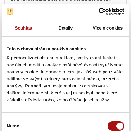
Znojmo
27. 08. 2026
Zlatá hodinka v Mikrosvínu
, Dolní Dunajovice
Souhlas
Detaily
Více o cookies
27. 08. 2026
Letní festival vín VOC Hustopečsko
, Hustopeče
Tato webová stránka používá cookies
K personalizaci obsahu a reklam, poskytování funkcí
27. 08. 2026
sociálních médií a analýze naší návštěvnosti využíváme
Víno z blízka: Salon jede na hrad
, Brno
soubory cookie. Informace o tom, jak náš web používáte,
sdílíme se svými partnery pro sociální média, inzerci a
Pátek, 28. 08. 2026
analýzy. Partneři tyto údaje mohou zkombinovat s
dalšími informacemi, které jste jim poskytli nebo které
získali v důsledku toho, že používáte jejich služby.
28. 08. 2026
Letní procházka Znojmem s ochutnávkou vín
,
Znojmo
Výběr
Nutné
souhlasu