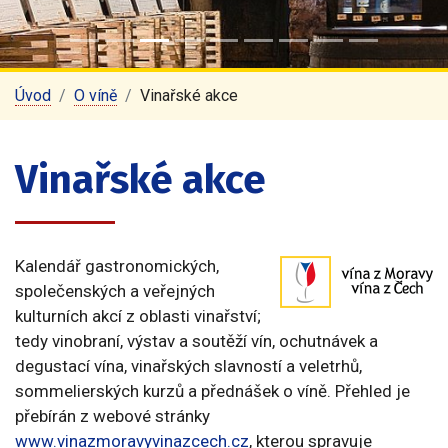
Úvod
O víně
Vinařské akce
Vinařské akce
Kalendář gastronomických,
společenských a veřejných
kulturních akcí z oblasti vinařství;
tedy vinobraní, výstav a soutěží vín, ochutnávek a
degustací vína, vinařských slavností a veletrhů,
sommelierských kurzů a přednášek o víně. Přehled je
přebírán z webové stránky
www.vinazmoravyvinazcech.cz
, kterou spravuje