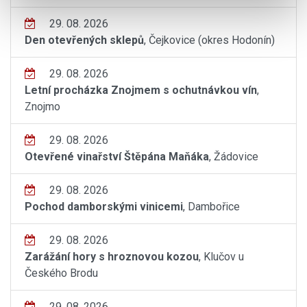
29. 08. 2026
Den otevřených sklepů
, Čejkovice (okres Hodonín)
29. 08. 2026
Letní procházka Znojmem s ochutnávkou vín
,
Znojmo
29. 08. 2026
Otevřené vinařství Štěpána Maňáka
, Žádovice
29. 08. 2026
Pochod damborskými vinicemi
, Dambořice
29. 08. 2026
Zarážání hory s hroznovou kozou
, Klučov u
Českého Brodu
29. 08. 2026