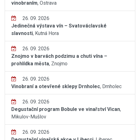
vinobraním
, Ostrava
26. 09. 2026
Jedinečná výstava vín – Svatováclavské
slavnosti
, Kutná Hora
26. 09. 2026
Znojmo v barvách podzimu a chuti vína –
prohlídka města
, Znojmo
26. 09. 2026
Vinobraní a otevřené sklepy Drnholec
, Drnholec
26. 09. 2026
Degustační program Bobule ve vinařství Vican
,
Mikulov-Mušlov
26. 09. 2026
Degustační vinařská akce v Liberci
, Liberec