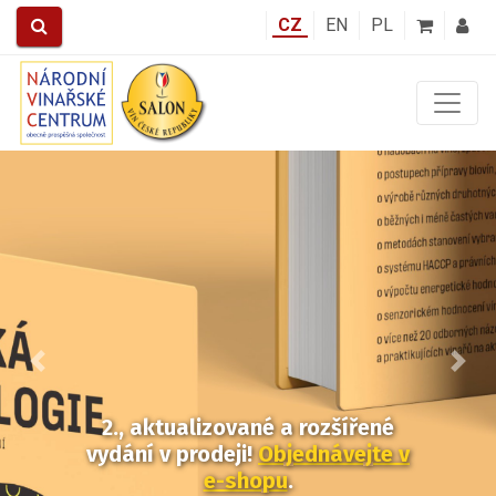
CZ
EN
PL
Předchozí
Další
2., aktualizované a rozšířené
vydání v prodeji!
Objednávejte v
e-shopu
.