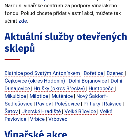
Národní vinařské centrum za podpory Vinařského
fondu. Pokud chcete přidat vlastní akci, můžete tak
učinit
zde
.
Aktuální služby otevřených
sklepů
Blatnice pod Svatým Antonínkem
|
Bořetice
|
Bzenec
|
Čejkovice (okres Hodonín)
|
Dolní Bojanovice
|
Dolní
Dunajovice
|
Hrušky (okres Břeclav)
|
Hustopeče
|
Mikulčice
|
Milotice
|
Mutěnice
|
Nový Šaldorf-
Sedlešovice
|
Pavlov
|
Polešovice
|
Přítluky
|
Rakvice
|
Šatov
|
Uherské Hradiště
|
Velké Bílovice
|
Velké
Pavlovice
|
Vrbice
|
Vrbovec
Vinařské akce