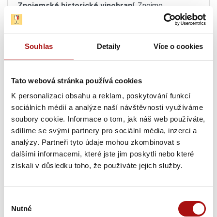
Znojemské historické vinobraní
, Znojmo
11. 09. - 12. 09. 2026
Královopolské vinobraní
, Brno
Souhlas
Detaily
Více o cookies
11. 09. - 13. 09. 2026
Pálavské vinobraní
, Mikulov
Tato webová stránka používá cookies
K personalizaci obsahu a reklam, poskytování funkcí
12. 09. 2026
sociálních médií a analýze naší návštěvnosti využíváme
Řepínské vinobraní
, Řepín
soubory cookie. Informace o tom, jak náš web používáte,
sdílíme se svými partnery pro sociální média, inzerci a
12. 09. - 13. 09. 2026
analýzy. Partneři tyto údaje mohou zkombinovat s
Otevřené sklepy Dubňanská hora a burčák
,
dalšími informacemi, které jste jim poskytli nebo které
Mutěnice
získali v důsledku toho, že používáte jejich služby.
12. 09. 2026
Roudnické vinobraní
, Roudnice nad Labem
Výběr
Nutné
souhlasu