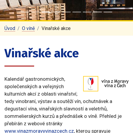
Úvod
O víně
Vinařské akce
Vinařské akce
Kalendář gastronomických,
společenských a veřejných
kulturních akcí z oblasti vinařství;
tedy vinobraní, výstav a soutěží vín, ochutnávek a
degustací vína, vinařských slavností a veletrhů,
sommelierských kurzů a přednášek o víně. Přehled je
přebírán z webové stránky
www.vinazmoravyvinazcech.cz
, kterou spravuje