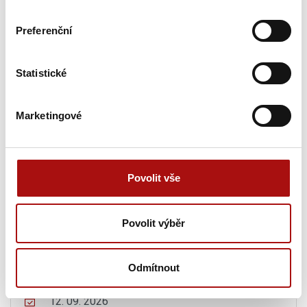
Vinobraní
, Starovice
Preferenční
12. 09. 2026
Vinobraní Kuks
, Kuks
Statistické
12. 09. 2026
Strážnické vinobraní
, Strážnice
Marketingové
12. 09. 2026
Zářijový večer s cimbálkou ve Valtickém
Podzemí
, Valtice
Povolit vše
12. 09. 2026
Březenské vinobraní
, Březno
Povolit výběr
12. 09. 2026
Vinobraní a dožínky na Kačině
, Svatý Mikuláš
Odmítnout
12. 09. 2026