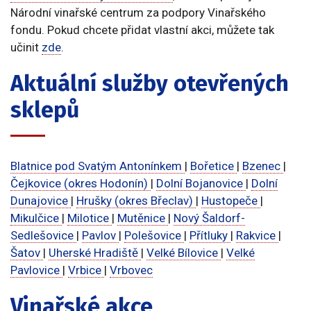
Národní vinařské centrum za podpory Vinařského
fondu. Pokud chcete přidat vlastní akci, můžete tak
učinit
zde
.
Aktuální služby otevřených
sklepů
Blatnice pod Svatým Antonínkem
|
Bořetice
|
Bzenec
|
Čejkovice (okres Hodonín)
|
Dolní Bojanovice
|
Dolní
Dunajovice
|
Hrušky (okres Břeclav)
|
Hustopeče
|
Mikulčice
|
Milotice
|
Mutěnice
|
Nový Šaldorf-
Sedlešovice
|
Pavlov
|
Polešovice
|
Přítluky
|
Rakvice
|
Šatov
|
Uherské Hradiště
|
Velké Bílovice
|
Velké
Pavlovice
|
Vrbice
|
Vrbovec
Vinařské akce