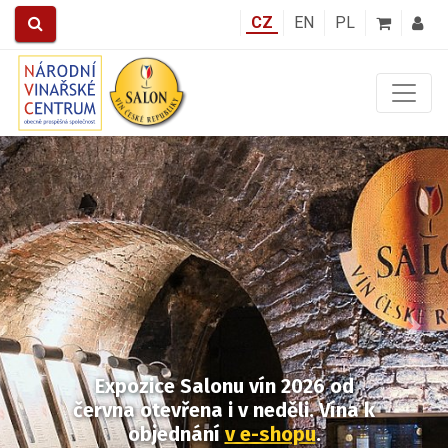
CZ
EN
PL
Předchozí
Další
Expozice Salonu vín 2026
od
června otevřena i v neděli.
Vína k
objednání
v e-shopu
.