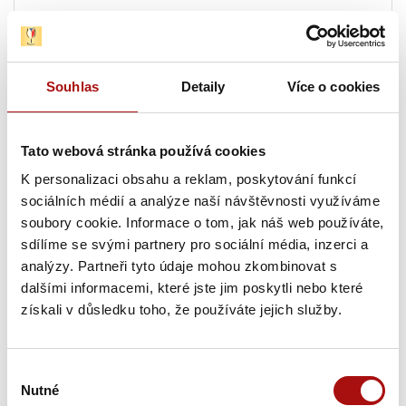
11. 09. - 13. 09. 2026
Pálavské vinobraní
, Mikulov
Souhlas
Detaily
Více o cookies
12. 09. 2026
Řepínské vinobraní
, Řepín
Tato webová stránka používá cookies
12. 09. - 13. 09. 2026
K personalizaci obsahu a reklam, poskytování funkcí
Otevřené sklepy Dubňanská hora a burčák
,
sociálních médií a analýze naší návštěvnosti využíváme
Mutěnice
soubory cookie. Informace o tom, jak náš web používáte,
sdílíme se svými partnery pro sociální média, inzerci a
12. 09. 2026
analýzy. Partneři tyto údaje mohou zkombinovat s
Roudnické vinobraní
, Roudnice nad Labem
dalšími informacemi, které jste jim poskytli nebo které
získali v důsledku toho, že používáte jejich služby.
12. 09. 2026
Vinobraní
, Moravská Nová Ves
Výběr
12. 09. 2026
Nutné
souhlasu