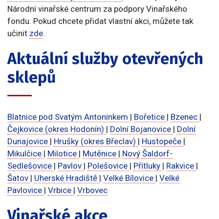
Národní vinařské centrum za podpory Vinařského
fondu. Pokud chcete přidat vlastní akci, můžete tak
učinit
zde
.
Aktuální služby otevřených
sklepů
Blatnice pod Svatým Antonínkem
|
Bořetice
|
Bzenec
|
Čejkovice (okres Hodonín)
|
Dolní Bojanovice
|
Dolní
Dunajovice
|
Hrušky (okres Břeclav)
|
Hustopeče
|
Mikulčice
|
Milotice
|
Mutěnice
|
Nový Šaldorf-
Sedlešovice
|
Pavlov
|
Polešovice
|
Přítluky
|
Rakvice
|
Šatov
|
Uherské Hradiště
|
Velké Bílovice
|
Velké
Pavlovice
|
Vrbice
|
Vrbovec
Vinařské akce