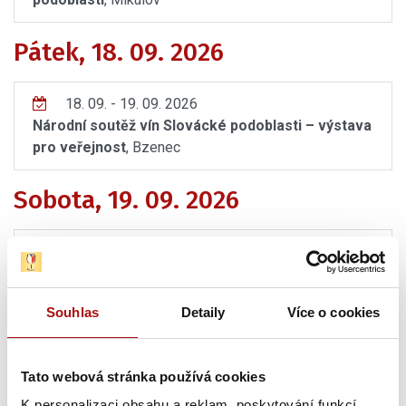
Pátek, 18. 09. 2026
18. 09. - 19. 09. 2026
Národní soutěž vín Slovácké podoblasti – výstava
pro veřejnost
, Bzenec
Sobota, 19. 09. 2026
18. 09. - 19. 09. 2026
Národní soutěž vín Slovácké podoblasti – výstava
pro veřejnost
, Bzenec
Souhlas
Detaily
Více o cookies
Úterý, 13. 10. 2026
Tato webová stránka používá cookies
13. 10. 2026
K personalizaci obsahu a reklam, poskytování funkcí