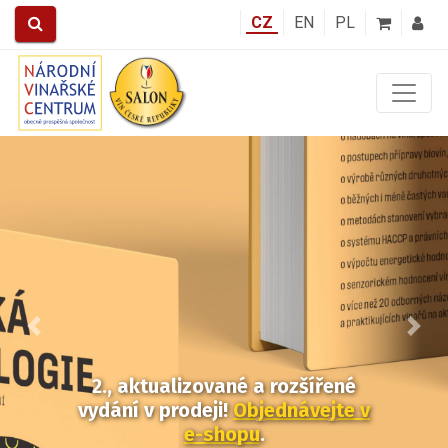
CZ
EN
PL
Předchozí
Další
2., aktualizované a rozšířené
vydání v prodeji!
Objednávejte v
e-shopu
.