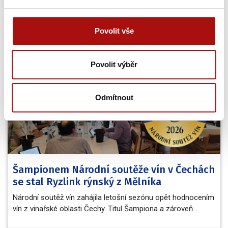
Zobrazit všechny akce
Povolit vše
Novinky
Povolit výběr
Odmítnout
Šampionem Národní soutěže vín v Čechách
se stal Ryzlink rýnský z Mělníka
Národní soutěž vín zahájila letošní sezónu opět hodnocením
vín z vinařské oblasti Čechy. Titul Šampiona a zároveň…