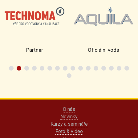
Partner
Oficiální voda
O nás
Novinky
Kurzy a semináře
Foto & video