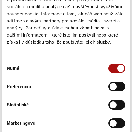
GASTRO – víno, které chutná Brnu
, Brno
sociálních médií a analýze naší návštěvnosti využíváme
soubory cookie. Informace o tom, jak náš web používáte,
Sobota, 31. 10. 2026
sdílíme se svými partnery pro sociální média, inzerci a
analýzy. Partneři tyto údaje mohou zkombinovat s
dalšími informacemi, které jste jim poskytli nebo které
31. 10. 2026
získali v důsledku toho, že používáte jejich služby.
17. výstava archivních vín Vranovice
, Vranovice
Středa, 25. 11. 2026
Výběr
Nutné
souhlasu
25. 11. - 26. 11. 2026
Preferenční
Sommelier Moravy
, Znojmo
Čtvrtek, 26. 11. 2026
Statistické
25. 11. - 26. 11. 2026
Marketingové
Sommelier Moravy
, Znojmo