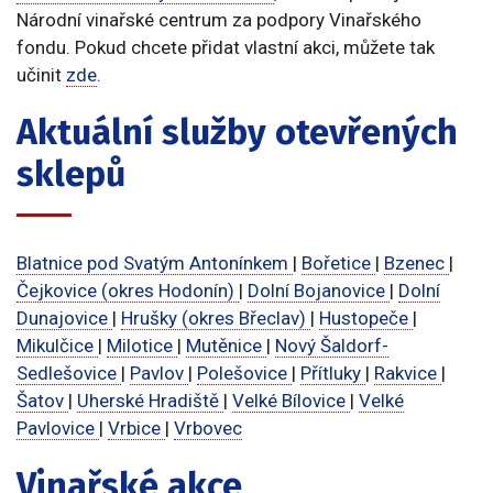
Národní vinařské centrum za podpory Vinařského
fondu. Pokud chcete přidat vlastní akci, můžete tak
učinit
zde
.
Aktuální služby otevřených
sklepů
Blatnice pod Svatým Antonínkem
|
Bořetice
|
Bzenec
|
Čejkovice (okres Hodonín)
|
Dolní Bojanovice
|
Dolní
Dunajovice
|
Hrušky (okres Břeclav)
|
Hustopeče
|
Mikulčice
|
Milotice
|
Mutěnice
|
Nový Šaldorf-
Sedlešovice
|
Pavlov
|
Polešovice
|
Přítluky
|
Rakvice
|
Šatov
|
Uherské Hradiště
|
Velké Bílovice
|
Velké
Pavlovice
|
Vrbice
|
Vrbovec
Vinařské akce