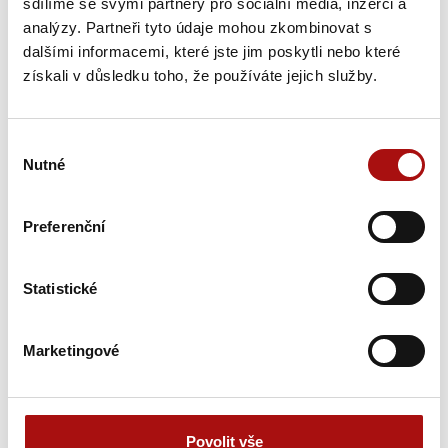
sdílíme se svými partnery pro sociální média, inzerci a
Čtvrtek, 03. 09. 2026
analýzy. Partneři tyto údaje mohou zkombinovat s
dalšími informacemi, které jste jim poskytli nebo které
03. 09. 2026
získali v důsledku toho, že používáte jejich služby.
Vinohradnická a vinařská evidence v praxi
, Valtice
03. 09. 2026
Výběr
Nutné
Výpočty ve vinohradnictví a vinařství
, Valtice
souhlasu
Úterý, 08. 09. 2026
Preferenční
08. 09. 2026
Statistické
Tvorba červeného vína
, Valtice
Marketingové
Pondělí, 14. 09. 2026
14. 09. 2026
Povolit vše
Nejúspěšnější vína dle světových médií a