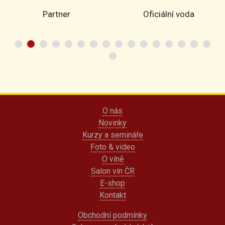
Partner
Oficiální voda
O nás
Novinky
Kurzy a semináře
Foto & video
O víně
Salon vín ČR
E-shop
Kontakt
Obchodní podmínky