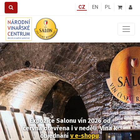
CZ
EN
PL
Předchozí
Další
Expozice Salonu vín 2026
od
června otevřena i v neděli.
Vína k
objednání
v e-shopu
.