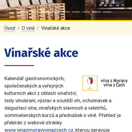
Úvod
O víně
Vinařské akce
Vinařské akce
Kalendář gastronomických,
společenských a veřejných
kulturních akcí z oblasti vinařství;
tedy vinobraní, výstav a soutěží vín, ochutnávek a
degustací vína, vinařských slavností a veletrhů,
sommelierských kurzů a přednášek o víně. Přehled je
přebírán z webové stránky
www.vinazmoravyvinazcech.cz
, kterou spravuje