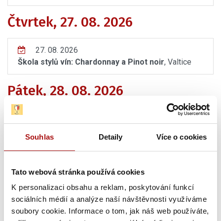
Čtvrtek, 27. 08. 2026
27. 08. 2026
Škola stylů vín: Chardonnay a Pinot noir
, Valtice
Pátek, 28. 08. 2026
28. 08. - 29. 08. 2026
Moderní (malo)vinař – praktická část
, Valtice
Souhlas
Detaily
Více o cookies
Sobota, 29. 08. 2026
Tato webová stránka používá cookies
28. 08. - 29. 08. 2026
K personalizaci obsahu a reklam, poskytování funkcí
Moderní (malo)vinař – praktická část
, Valtice
sociálních médií a analýze naší návštěvnosti využíváme
soubory cookie. Informace o tom, jak náš web používáte,