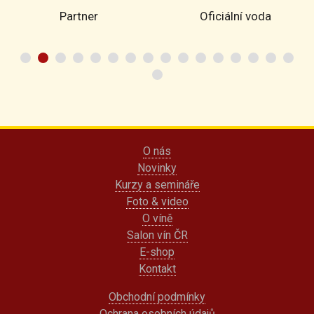
Partner
Oficiální voda
O nás
Novinky
Kurzy a semináře
Foto & video
O víně
Salon vín ČR
E-shop
Kontakt
Obchodní podmínky
Ochrana osobních údajů