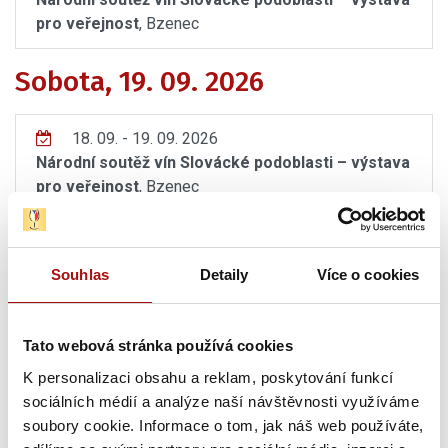
pro veřejnost
, Bzenec
Sobota, 19. 09. 2026
18. 09. - 19. 09. 2026
Národní soutěž vín Slovácké podoblasti – výstava
pro veřejnost
, Bzenec
Úterý, 13. 10. 2026
Souhlas
Detaily
Více o cookies
13. 10. 2026
GASTRO – víno, které chutná Brnu
, Brno
Tato webová stránka používá cookies
Sobota, 31. 10. 2026
K personalizaci obsahu a reklam, poskytování funkcí
sociálních médií a analýze naší návštěvnosti využíváme
soubory cookie. Informace o tom, jak náš web používáte,
31. 10. 2026