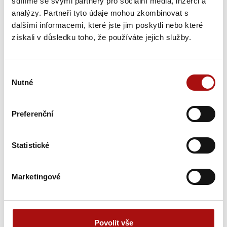
sdílíme se svými partnery pro sociální média, inzerci a
17. výstava archivních vín Vranovice
, Vranovice
analýzy. Partneři tyto údaje mohou zkombinovat s
dalšími informacemi, které jste jim poskytli nebo které
Středa, 25. 11. 2026
získali v důsledku toho, že používáte jejich služby.
25. 11. - 26. 11. 2026
Výběr
Sommelier Moravy
, Znojmo
Nutné
souhlasu
Čtvrtek, 26. 11. 2026
Preferenční
25. 11. - 26. 11. 2026
Statistické
Sommelier Moravy
, Znojmo
Zobrazit všechny akce
Marketingové
Novinky
Povolit vše