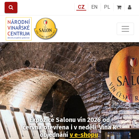
CZ
EN
PL
Předchozí
Další
Expozice Salonu vín 2026
od
června otevřena i v neděli.
Vína k
objednání
v e-shopu
.