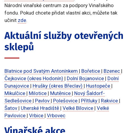
Národní vinařské centrum za podpory Vinařského
fondu. Pokud chcete přidat vlastní akci, můžete tak
učinit
zde
.
Aktuální služby otevřených
sklepů
Blatnice pod Svatým Antonínkem
|
Bořetice
|
Bzenec
|
Čejkovice (okres Hodonín)
|
Dolní Bojanovice
|
Dolní
Dunajovice
|
Hrušky (okres Břeclav)
|
Hustopeče
|
Mikulčice
|
Milotice
|
Mutěnice
|
Nový Šaldorf-
Sedlešovice
|
Pavlov
|
Polešovice
|
Přítluky
|
Rakvice
|
Šatov
|
Uherské Hradiště
|
Velké Bílovice
|
Velké
Pavlovice
|
Vrbice
|
Vrbovec
Vinařské akce