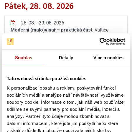
Pátek, 28. 08. 2026
28. 08. - 29. 08. 2026
Moderní (malo)vinař – praktická část
, Valtice
Sobota, 29. 08. 2026
Souhlas
Detaily
Více o cookies
28. 08. - 29. 08. 2026
Moderní (malo)vinař – praktická část
, Valtice
Tato webová stránka používá cookies
Čtvrtek, 03. 09. 2026
K personalizaci obsahu a reklam, poskytování funkcí
sociálních médií a analýze naší návštěvnosti využíváme
soubory cookie. Informace o tom, jak náš web používáte,
03. 09. 2026
sdílíme se svými partnery pro sociální média, inzerci a
Vinohradnická a vinařská evidence v praxi
, Valtice
analýzy. Partneři tyto údaje mohou zkombinovat s
dalšími informacemi, které jste jim poskytli nebo které
03. 09. 2026
získali v důsledku toho, že používáte jejich služby.