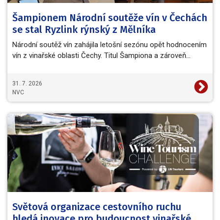
Šampionem Národní soutěže vín v Čechách
se stal Ryzlink rýnský z Mělníka
Národní soutěž vín zahájila letošní sezónu opět hodnocením
vín z vinařské oblasti Čechy. Titul Šampiona a zároveň…
31. 7. 2026
NVC
Světová organizace cestovního ruchu
hledá inovace pro budoucnost vinařské