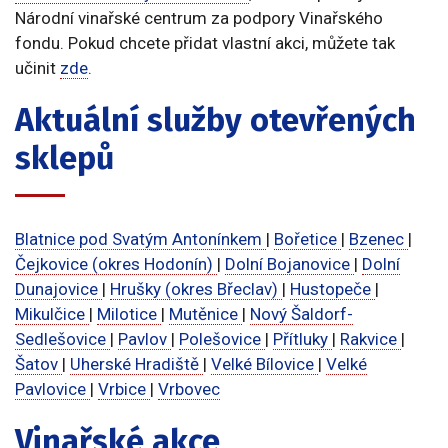
Národní vinařské centrum za podpory Vinařského
fondu. Pokud chcete přidat vlastní akci, můžete tak
učinit
zde
.
Aktuální služby otevřených
sklepů
Blatnice pod Svatým Antonínkem
|
Bořetice
|
Bzenec
|
Čejkovice (okres Hodonín)
|
Dolní Bojanovice
|
Dolní
Dunajovice
|
Hrušky (okres Břeclav)
|
Hustopeče
|
Mikulčice
|
Milotice
|
Mutěnice
|
Nový Šaldorf-
Sedlešovice
|
Pavlov
|
Polešovice
|
Přítluky
|
Rakvice
|
Šatov
|
Uherské Hradiště
|
Velké Bílovice
|
Velké
Pavlovice
|
Vrbice
|
Vrbovec
Vinařské akce