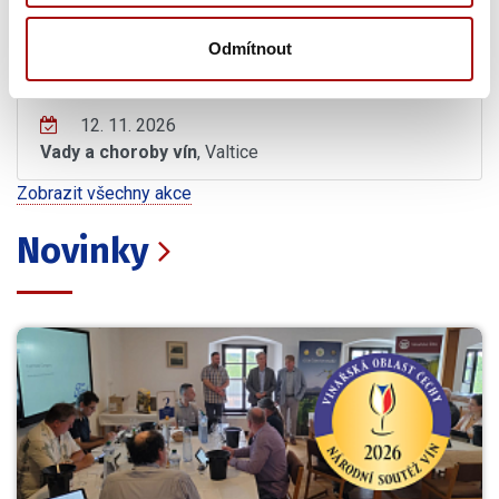
Odmítnout
Čtvrtek, 12. 11. 2026
12. 11. 2026
Vady a choroby vín
, Valtice
Zobrazit všechny akce
Novinky