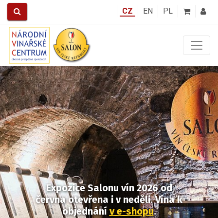
CZ
EN
PL
Předchozí
Další
Expozice Salonu vín 2026
od
června otevřena i v neděli.
Vína k
objednání
v e-shopu
.