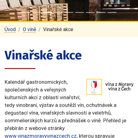
Úvod
O víně
Vinařské akce
Vinařské akce
Kalendář gastronomických,
společenských a veřejných
kulturních akcí z oblasti vinařství;
tedy vinobraní, výstav a soutěží vín, ochutnávek a
degustací vína, vinařských slavností a veletrhů,
sommelierských kurzů a přednášek o víně. Přehled je
přebírán z webové stránky
www.vinazmoravyvinazcech.cz
, kterou spravuje