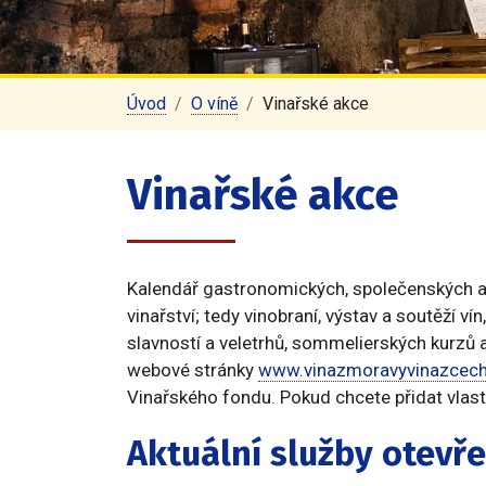
Úvod
O víně
Vinařské akce
Vinařské akce
Kalendář gastronomických, společenských a v
vinařství; tedy vinobraní, výstav a soutěží ví
slavností a veletrhů, sommelierských kurzů a
webové stránky
www.vinazmoravyvinazcech
Vinařského fondu. Pokud chcete přidat vlastn
Aktuální služby otevř