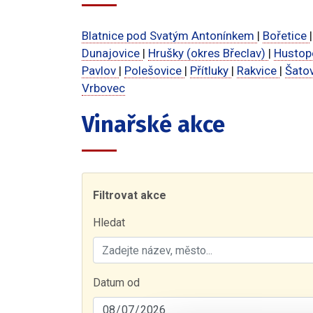
Blatnice pod Svatým Antonínkem
|
Bořetice
Dunajovice
|
Hrušky (okres Břeclav)
|
Husto
Pavlov
|
Polešovice
|
Přítluky
|
Rakvice
|
Šato
Vrbovec
Vinařské akce
Filtrovat akce
Hledat
Datum od