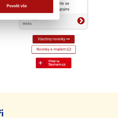
vynikající jídlo a projděte se
Povolit vše
barokními zámky s bujnými
zahradami. To je jižní a…
14. 7. 2026
Média
Všechny novinky
Novinky e-mailem
i