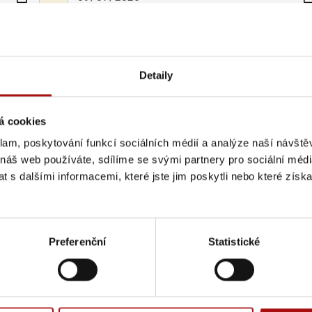
Kurzy a přednášky
Degustace a ochutnávky
Služby otevřených sklepů
Detaily
á cookies
klam, poskytování funkcí sociálních médií a analýze naší návšt
 náš web používáte, sdílíme se svými partnery pro sociální média
 s dalšími informacemi, které jste jim poskytli nebo které získa
Preferenční
Statistické