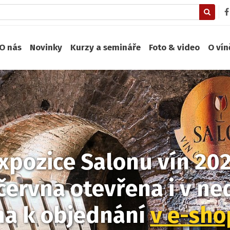
O nás
Novinky
Kurzy a semináře
Foto & video
O ví
xpozice Salonu vín 20
června otevřena i v ned
na k objednání
v e-sh