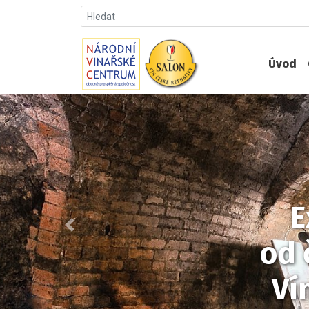
Úvod
E
Předchozí
od 
Ví