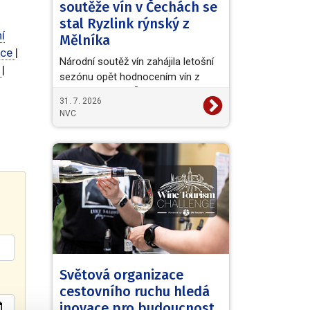
soutěže vín v Čechách se
stal Ryzlink rýnský z
í
Mělníka
ice
|
Národní soutěž vín zahájila letošní
e
|
sezónu opět hodnocením vín z
vinařské oblasti Čechy. Titul
31. 7. 2026
Šampiona a zároveň…
NVC
Světová organizace
cestovního ruchu hledá
inovace pro budoucnost