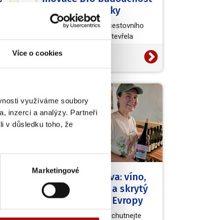
vinařské turistiky
Světová organizace cestovního
ruchu (UN Tourism) otevřela
evropskou výzvu European Wine
Více o cookies
20. 7. 2026
Tourism Innovation Challenge,…
NVC
ěvnosti využíváme soubory
, inzerci a analýzy. Partneři
li v důsledku toho, že
Marketingové
Kouzelná Morava: víno,
barokní zámky a skrytý
poklad střední Evropy
Užijte si skvělá vína, ochutnejte