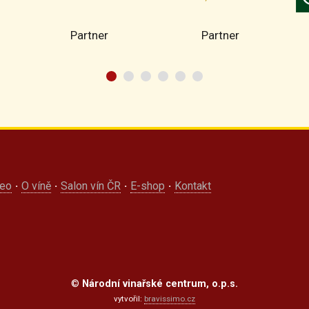
Partner
Partner
deo
·
O víně
·
Salon vín ČR
·
E-shop
·
Kontakt
©
Národní vinařské centrum, o.p.s.
vytvořil:
bravissimo.cz