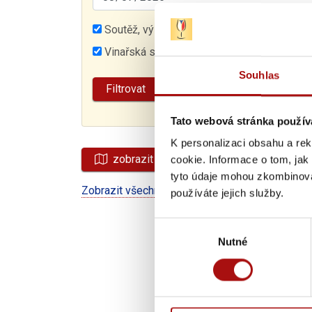
Soutěž, výstava vín
Akce v zahraničí
Vinařská slavnost
Veletrh
Jiná akce
Souhlas
Tato webová stránka použív
K personalizaci obsahu a re
zobrazit na mapě
cookie. Informace o tom, jak
tyto údaje mohou zkombinovat
Zobrazit všechny akce
používáte jejich služby.
Výběr
Nutné
souhlasu