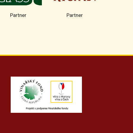
Partner
Partner
Part