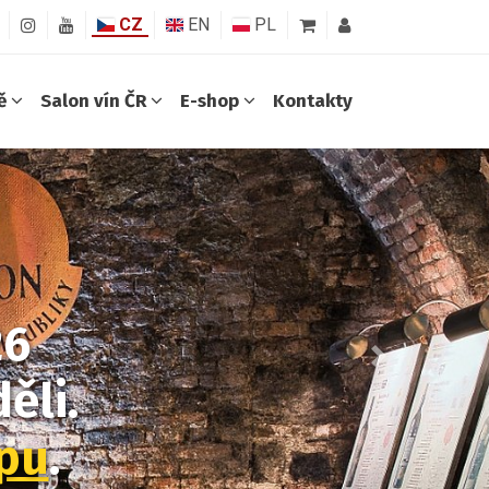
CZ
EN
PL
ně
Salon vín ČR
E-shop
Kontakty
26
Další
ěli.
opu
.