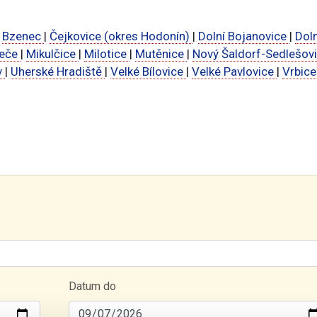
|
Bzenec
|
Čejkovice (okres Hodonín)
|
Dolní Bojanovice
|
Doln
peče
|
Mikulčice
|
Milotice
|
Mutěnice
|
Nový Šaldorf-Sedlešov
v
|
Uherské Hradiště
|
Velké Bílovice
|
Velké Pavlovice
|
Vrbic
Datum do