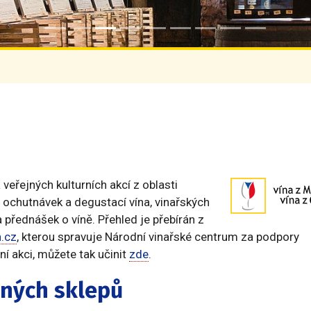
eřejných kulturních akcí z oblasti
n, ochutnávek a degustací vína, vinařských
 přednášek o víně. Přehled je přebírán z
.cz
, kterou spravuje Národní vinařské centrum za podpory
í akci, můžete tak učinit
zde
.
ených sklepů