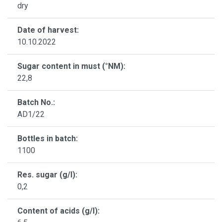
dry
Date of harvest:
10.10.2022
Sugar content in must (°NM):
22,8
Batch No.:
AD1/22
Bottles in batch:
1100
Res. sugar (g/l):
0,2
Content of acids (g/l):