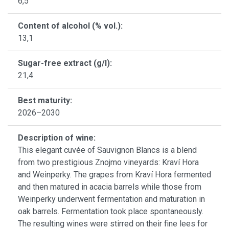
6,5
Content of alcohol (% vol.):
13,1
Sugar-free extract (g/l):
21,4
Best maturity:
2026–2030
Description of wine:
This elegant cuvée of Sauvignon Blancs is a blend
from two prestigious Znojmo vineyards: Kraví Hora
and Weinperky. The grapes from Kraví Hora fermented
and then matured in acacia barrels while those from
Weinperky underwent fermentation and maturation in
oak barrels. Fermentation took place spontaneously.
The resulting wines were stirred on their fine lees for