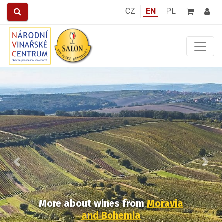
CZ
EN
PL
Předchozí
Další
More about wines
from
Moravia
and Bohemia