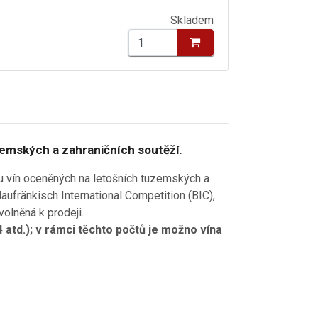
Skladem
zemských a zahraničních soutěží
.
ru vín oceněných na letošních tuzemských a
aufränkisch International Competition (BIC),
olněná k prodeji.
4 atd.); v rámci těchto počtů je možno vína