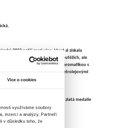
,
ácká
,
rýnský 2022 patří mezi vína, která si získala
 nejen od odborné poroty na soutěžích, ale
ch konzumentů. Vyniká výraznou aromatikou s
 medu a jemně se rozvíjejícími petrolejovými
Více o cookies
le Valtické vinné trhy 2025, Velká zlatá medaile
ěvnosti využíváme soubory
, inzerci a analýzy. Partneři
li v důsledku toho, že