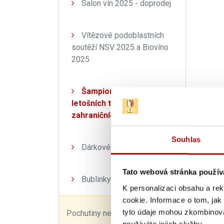
Salon vín 2025 - doprodej
Vítězové podoblastních
soutěží NSV 2025 a Biovíno
2025
Šampioni a vítězové
letošních tuzemských a
zahraničních soutěží
Souhlas
Dárkové balíčky
Tato webová stránka použív
Dosaže
Bublinky
Valtic
K personalizaci obsahu a re
cookie. Informace o tom, jak
Obsah 
tyto údaje mohou zkombinovat
Pochutiny nejen k vínu
Obsah k
používáte jejich služby.