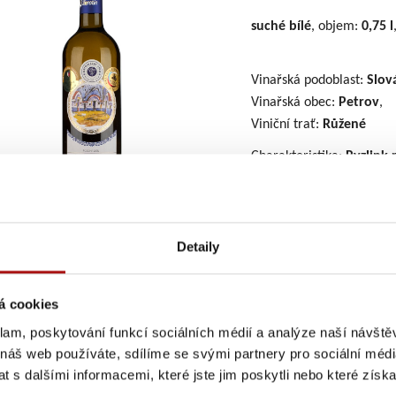
suché
bílé
, objem:
0,75 l
Vinařská podoblast:
Slov
Vinařská obec:
Petrov
,
Viniční trať:
Růžené
Charakteristika:
Ryzlink 
mimořádnou pozornost –
také od znalců a běžný
tóny vyzrálých meruněk,
náznaky.
Detaily
á cookies
ná ocenění:
Velká zlatá medaile Grand Prix Vinex 2026, Zlatá medai
ké vinné trhy 2024
klam, poskytování funkcí sociálních médií a analýze naší návšt
 náš web používáte, sdílíme se svými partnery pro sociální média
zbytkového cukru (g/l):
6,9
 s dalšími informacemi, které jste jim poskytli nebo které získa
yselin (g/l):
8,2