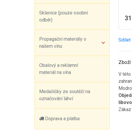
Sklenice (pouze osobní
31
odběr)
Propagační materiály o
Sdílet
našem vínu
Zboží 
Obalový a reklamní
materiál na vína
V této
zahran
Modroh
Medailičky ze soutěží na
Objedn
označování láhví
libov
Zákaz 
Doprava a platba