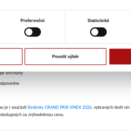
alkoholu (% obj.):
13,5
rný extrakt (g/l):
29,1
Preferenční
Statistické
atost moštu (°NM):
24,0
arže:
27
čená lahvová zralost:
2024–2027
České republiky
ká oblast
Morava
Povolit výběr
 chráněným označením původu (Víno s CHOP)
e siřičitany
odpovedne
no je i součástí
Bedýnky GRAND PRIX VINEX 2026
, vybraných šesti ví
 dostupných za zvýhodněnou cenu.