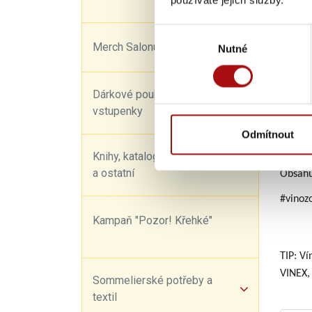
Obsah 
Bezcuke
Výběr
Merch Salonu vín
Nutné
souhlasu
Cukern
Číslo š
Doporu
Dárkové poukazy a
vstupenky
Víno z 
Vinařs
Odmítnout
Víno s
Knihy, katalogy, kalendáře
a ostatní
Obsahuj
#vinoz
Kampaň "Pozor! Křehké"
TIP: Ví
VINEX,
Sommelierské potřeby a
textil