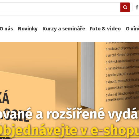
O nás
Novinky
Kurzy a semináře
Foto & video
O ví
zované a rozšířené vydán
Objednávejte v e-shop