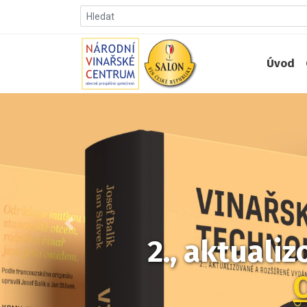
Úvod
Předchozí
2., aktuali