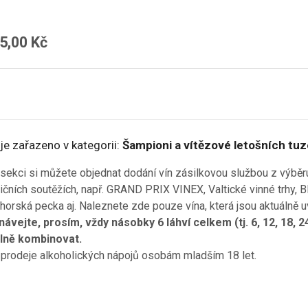
5,00 Kč
je zařazeno v kategorii:
Šampioni a vítězové letošních tu
 sekci si můžete objednat dodání vín zásilkovou službou z výbě
ičních soutěžích, např. GRAND PRIX VINEX, Valtické vinné trhy, Bl
orská pecka aj. Naleznete zde pouze vína, která jsou aktuálně uv
ávejte, prosím, vždy násobky 6 láhví celkem (tj. 6, 12, 18, 2
olně kombinovat.
prodeje alkoholických nápojů osobám mladším 18 let.