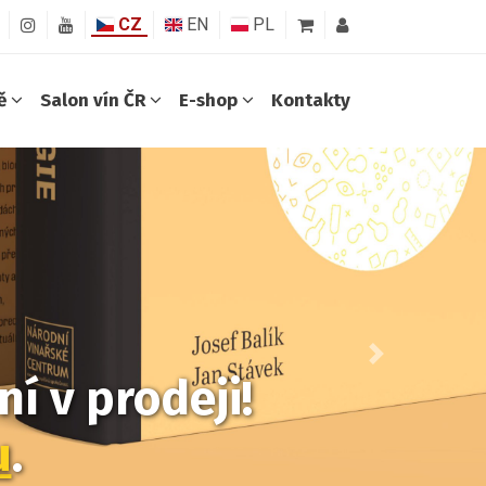
CZ
EN
PL
ně
Salon vín ČR
E-shop
Kontakty
Další
í v prodeji!
u
.