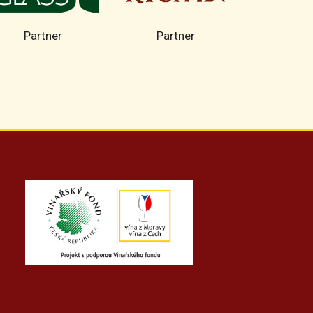
Partner
Partner
Part