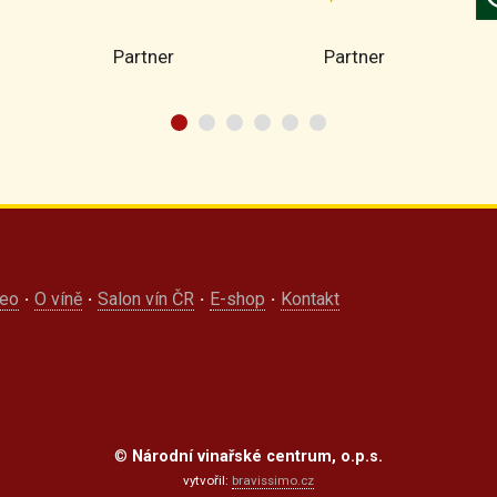
Partner
Partner
deo
·
O víně
·
Salon vín ČR
·
E-shop
·
Kontakt
©
Národní vinařské centrum, o.p.s.
vytvořil:
bravissimo.cz