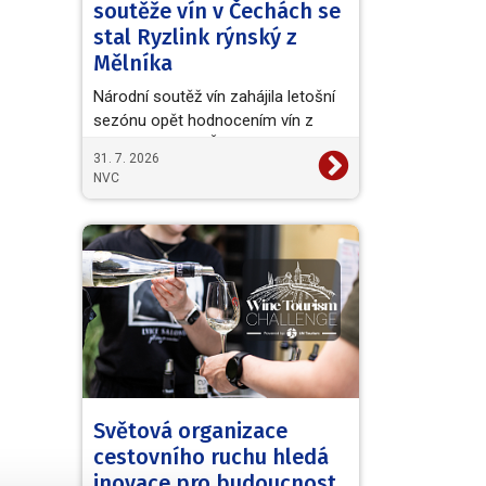
soutěže vín v Čechách se
stal Ryzlink rýnský z
Mělníka
Národní soutěž vín zahájila letošní
sezónu opět hodnocením vín z
vinařské oblasti Čechy. Titul
31. 7. 2026
Šampiona a zároveň…
NVC
Světová organizace
cestovního ruchu hledá
inovace pro budoucnost