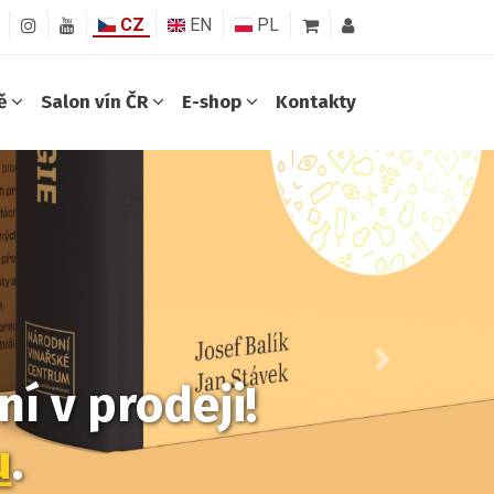
CZ
EN
PL
ně
Salon vín ČR
E-shop
Kontakty
Další
í v prodeji!
u
.