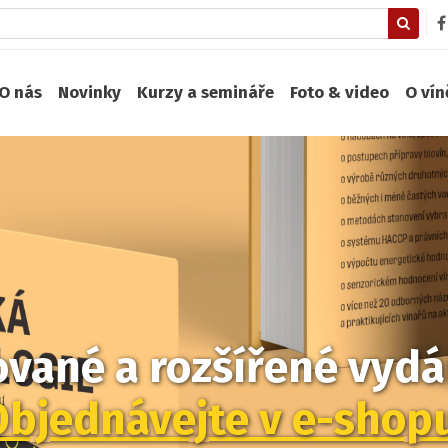
O nás
Novinky
Kurzy a semináře
Foto & video
O ví
zované a rozšířené vydán
Objednávejte v e-shop