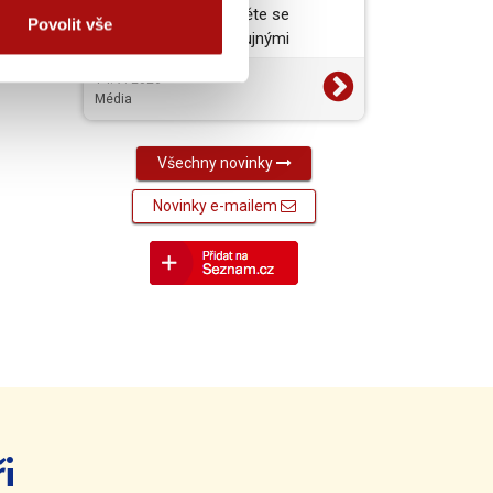
vynikající jídlo a projděte se
Povolit vše
barokními zámky s bujnými
zahradami. To je jižní a…
14. 7. 2026
Média
Všechny novinky
Novinky e-mailem
i