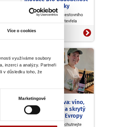
vinařské turistiky
Světová organizace cestovního
ruchu (UN Tourism) otevřela
evropskou výzvu European Wine
Více o cookies
20. 7. 2026
Tourism Innovation Challenge,…
NVC
ěvnosti využíváme soubory
, inzerci a analýzy. Partneři
li v důsledku toho, že
Marketingové
Kouzelná Morava: víno,
barokní zámky a skrytý
poklad střední Evropy
Užijte si skvělá vína, ochutnejte