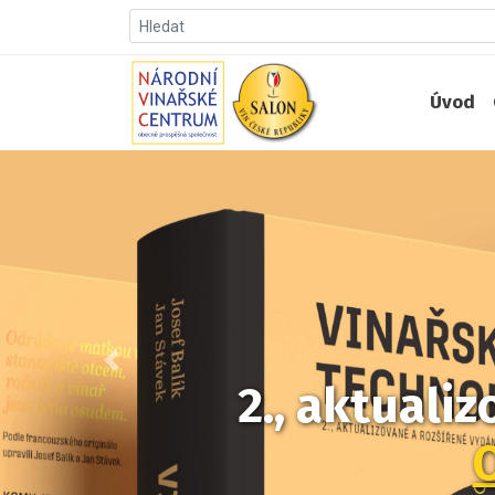
Úvod
Předchozí
2., aktuali