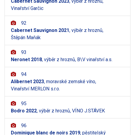
Cabernet Sauvignon 2023
, výběr z hroznů,
Vinařství Garčic
92
Cabernet Sauvignon 2021
, výběr z hroznů,
Štěpán Maňák
93
Neronet 2018
, výběr z hroznů, B\V vinařství a.s.
94
Alibernet 2023
, moravské zemské víno,
Vinařství MERLON s.r.o.
95
Bodro 2022
, výběr z hroznů, VÍNO J.STÁVEK
96
Dominique blanc de noirs 2019
, pěstitelský