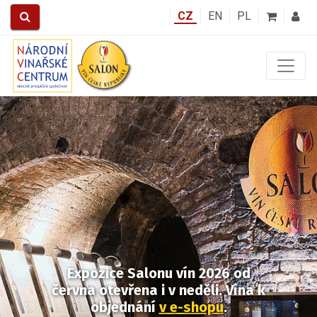
CZ
EN
PL
Předchozí
Další
Expozice Salonu vín 2026
od
června otevřena i v neděli.
Vína k
objednání
v e-shopu
.