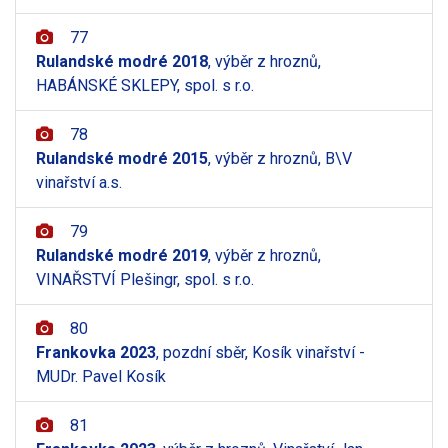
77
Rulandské modré 2018
, výběr z hroznů,
HABÁNSKÉ SKLEPY, spol. s r.o.
78
Rulandské modré 2015
, výběr z hroznů, B\V
vinařství a.s.
79
Rulandské modré 2019
, výběr z hroznů,
VINAŘSTVÍ Plešingr, spol. s r.o.
80
Frankovka 2023
, pozdní sběr, Kosík vinařství -
MUDr. Pavel Kosík
81