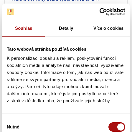
vinařství a.s.
53
Pálava 2023
, moravské zemské víno, Vinařství
Souhlas
Detaily
Více o cookies
Na Důlku
54
Tato webová stránka používá cookies
Pálava 2024
, pozdní sběr, Vinařství Hanzel, s.r.o.
K personalizaci obsahu a reklam, poskytování funkcí
sociálních médií a analýze naší návštěvnosti využíváme
55
soubory cookie. Informace o tom, jak náš web používáte,
Ryzlink rýnský 2022
, pozdní sběr, DAVINUS
sdílíme se svými partnery pro sociální média, inzerci a
s.r.o.
analýzy. Partneři tyto údaje mohou zkombinovat s
dalšími informacemi, které jste jim poskytli nebo které
56
získali v důsledku toho, že používáte jejich služby.
Florianka 2024
, výběr z hroznů, Vinařství Vaďura
s.r.o.
Výběr
Nutné
57
souhlasu