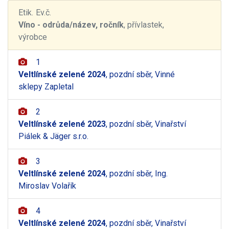
Etik.
Ev.č.
Víno - odrůda/název, ročník
, přívlastek,
výrobce
1
Veltlínské zelené 2024
, pozdní sběr, Vinné
sklepy Zapletal
2
Veltlínské zelené 2023
, pozdní sběr, Vinařství
Piálek & Jäger s.r.o.
3
Veltlínské zelené 2024
, pozdní sběr, Ing.
Miroslav Volařík
4
Veltlínské zelené 2024
, pozdní sběr, Vinařství