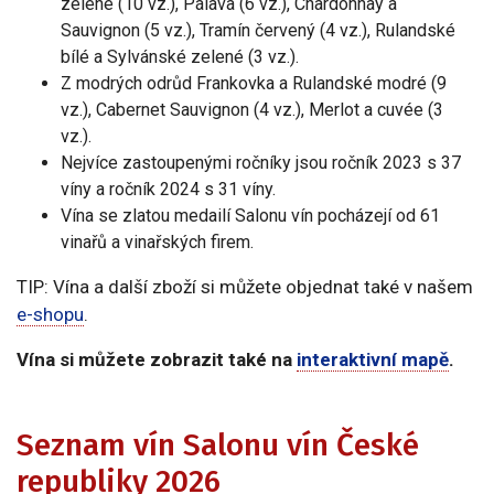
zelené (10 vz.), Pálava (6 vz.), Chardonnay a
Sauvignon (5 vz.), Tramín červený (4 vz.), Rulandské
bílé a Sylvánské zelené (3 vz.).
Z modrých odrůd Frankovka a Rulandské modré (9
vz.), Cabernet Sauvignon (4 vz.), Merlot a cuvée (3
vz.).
Nejvíce zastoupenými ročníky jsou ročník 2023 s 37
víny a ročník 2024 s 31 víny.
Vína se zlatou medailí Salonu vín pocházejí od 61
vinařů a vinařských firem.
TIP: Vína a další zboží si můžete objednat také v našem
e-shopu
.
Vína si můžete zobrazit také na
interaktivní mapě
.
Seznam vín Salonu vín České
republiky 2026