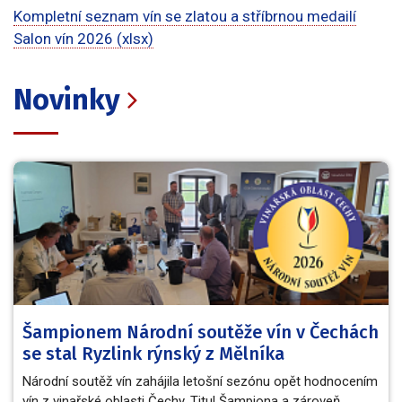
Kompletní seznam vín se zlatou a stříbrnou medailí
Salon vín 2026 (xlsx)
Novinky
Šampionem Národní soutěže vín v Čechách
se stal Ryzlink rýnský z Mělníka
Národní soutěž vín zahájila letošní sezónu opět hodnocením
vín z vinařské oblasti Čechy. Titul Šampiona a zároveň…