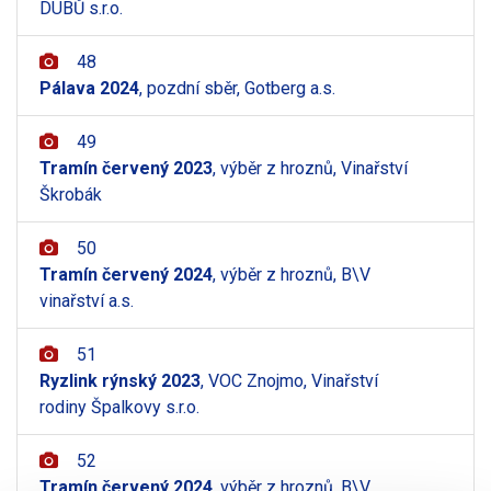
DUBŮ s.r.o.
48
Pálava 2024
, pozdní sběr, Gotberg a.s.
49
Tramín červený 2023
, výběr z hroznů, Vinařství
Škrobák
50
Tramín červený 2024
, výběr z hroznů, B\V
vinařství a.s.
51
Ryzlink rýnský 2023
, VOC Znojmo, Vinařství
rodiny Špalkovy s.r.o.
52
Tramín červený 2024
, výběr z hroznů, B\V