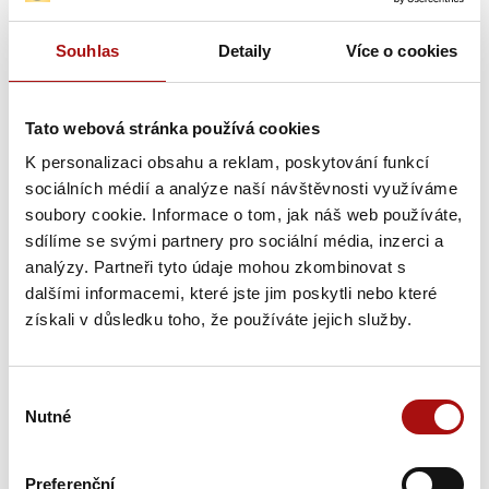
Souhlas
Detaily
Více o cookies
Tato webová stránka používá cookies
Výrobce/autor: Vinařství Pavel & Radim Stávkovi
K personalizaci obsahu a reklam, poskytování funkcí
sociálních médií a analýze naší návštěvnosti využíváme
suché
červené
, objem:
0,75 l
,
soubory cookie. Informace o tom, jak náš web používáte,
sdílíme se svými partnery pro sociální média, inzerci a
Vinařská podoblast:
Velkopavlovická
,
analýzy. Partneři tyto údaje mohou zkombinovat s
dalšími informacemi, které jste jim poskytli nebo které
Vinařská obec:
Němčičky
,
získali v důsledku toho, že používáte jejich služby.
Viniční trať:
Růžený
Charakteristika:
Tmavě rubínová barva s vůní peckového
ovoce s jemnými tóny ostružin, černého jeřábu a skořice.
Výběr
Harmonická, vícevrstevná chuť s dominancí višnového
Nutné
souhlasu
kompotu, koření a hebkou tříslovinou na závěr.
Preferenční