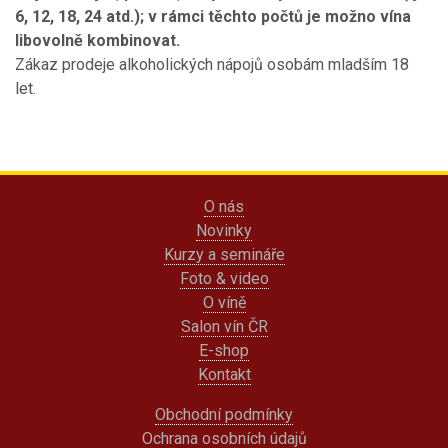
6, 12, 18, 24 atd.); v rámci těchto počtů je možno vína
libovolně kombinovat.
Zákaz prodeje alkoholických nápojů osobám mladším 18
let.
O nás
Novinky
Kurzy a semináře
Foto & video
O víně
Salon vín ČR
E-shop
Kontakt
Obchodní podmínky
Ochrana osobních údajů