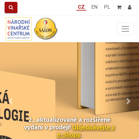
CZ
EN
PL
Předchozí
Další
2., aktualizované a rozšířené
vydání v prodeji!
Objednávejte v
e-shopu
.