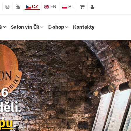
CZ
EN
PL
ně
Salon vín ČR
E-shop
Kontakty
26
Další
ěli.
opu
.