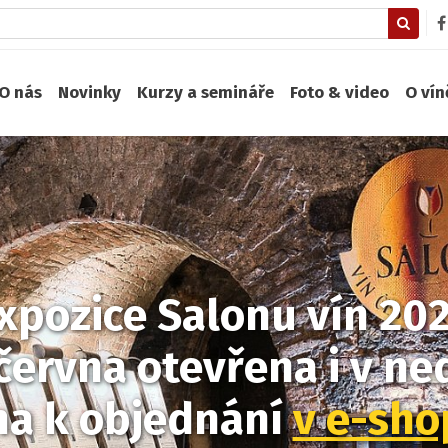
O nás
Novinky
Kurzy a semináře
Foto & video
O ví
xpozice Salonu vín 20
června otevřena i v ned
na k objednání
v e-sh