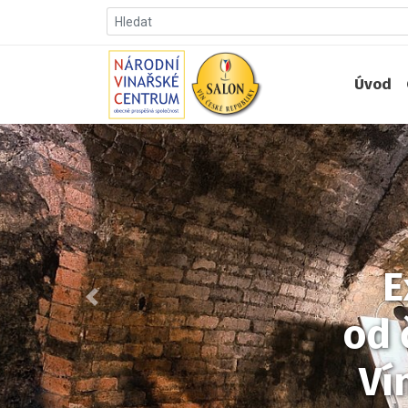
Úvod
E
Předchozí
od 
Ví