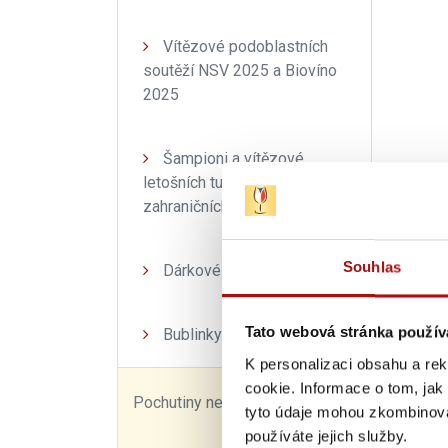
Vítězové podoblastních
soutěží NSV 2025 a Biovíno
2025
Šampioni a vítězové
letošních tuzemských a
zahraničních soutěží
Souhlas
Dárkové balíčky
Tato webová stránka použív
Bublinky
K personalizaci obsahu a re
cookie. Informace o tom, jak
Pochutiny nejen k vínu
tyto údaje mohou zkombinovat
používáte jejich služby.