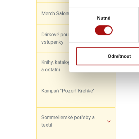
Výběr
Merch Salonu vín
Nutné
souhlasu
Dárkové poukazy a
vstupenky
Odmítnout
Knihy, katalogy, kalendáře
a ostatní
Kampaň "Pozor! Křehké"
Sommelierské potřeby a
textil