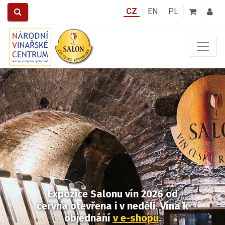
CZ
EN
PL
Předchozí
Další
Expozice Salonu vín 2026
od
června otevřena i v neděli.
Vína k
objednání
v e-shopu
.