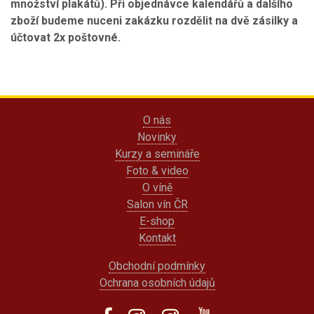
množství plakátů). Při objednávce kalendářů a dalšího
zboží budeme nuceni zakázku rozdělit na dvě zásilky a
účtovat 2x poštovné.
O nás
Novinky
Kurzy a semináře
Foto & video
O víně
Salon vín ČR
E-shop
Kontakt
Obchodní podmínky
Ochrana osobních údajů