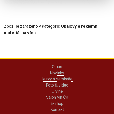
Zboží je zařazeno v kategorii:
Obalový a reklamní
materiál na vína
.
O nás
Novinky
Kurzy a semináře
Foto & video
O víně
Salon vín ČR
E-shop
Kontakt