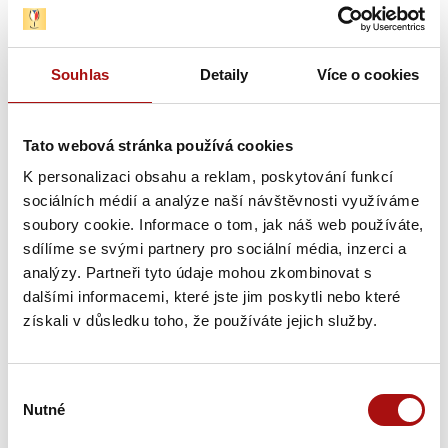
505
Dřevěná
Souhlas
Detaily
Více o cookies
kazeta na 1
sektovou
láhev,
Tato webová stránka používá cookies
dvířka na
K personalizaci obsahu a reklam, poskytování funkcí
otevírání s
sociálních médií a analýze naší návštěvnosti využíváme
panty, logo
soubory cookie. Informace o tom, jak náš web používáte,
Vína z
sdílíme se svými partnery pro sociální média, inzerci a
Moravy.
analýzy. Partneři tyto údaje mohou zkombinovat s
Vnitřní
dalšími informacemi, které jste jim poskytli nebo které
rozměry 33
získali v důsledku toho, že používáte jejich služby.
x 10 x 10 cm. Materiál - světlé dřevo bez povrchové
úpravy.
Výběr
Nutné
souhlasu
Skladem