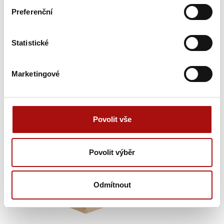
Preferenční
355,00 Kč
Statistické
Sdílet
Další obrázky
Marketingové
Povolit vše
Povolit výběr
Odmítnout