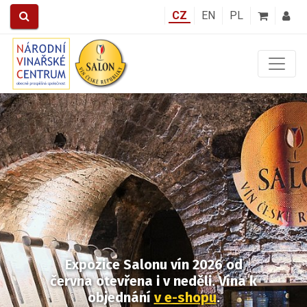
CZ
EN
PL
Předchozí
Další
Expozice Salonu vín 2026
od
června otevřena i v neděli.
Vína k
objednání
v e-shopu
.