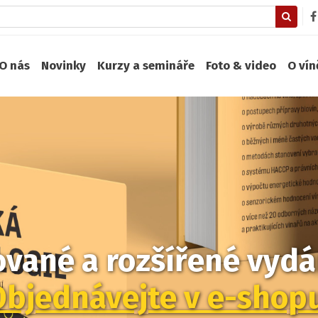
O nás
Novinky
Kurzy a semináře
Foto & video
O ví
zované a rozšířené vydán
Objednávejte v e-shop