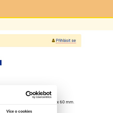
Přihlásit se
u
í vinařské centrum, o.p.s.
ev/Lvice Salonu. Velikost: 60 x 60 mm.
Více o cookies
e do pole Poznámka.