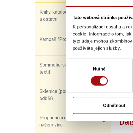
Knihy, katalogy, kalendáře
Tato webová stránka použív
a ostatní
K personalizaci obsahu a re
cookie. Informace o tom, jak
Kampaň "Pozor! Křehké"
tyto údaje mohou zkombinovat
používáte jejich služby.
Výběr
Sommelierské potřeby a
Nutné
souhlasu
textil
29
Sklenice (pouze osobní
odběr)
Odmítnout
Sdílet
Propagační materiály o
Dal
našem vínu