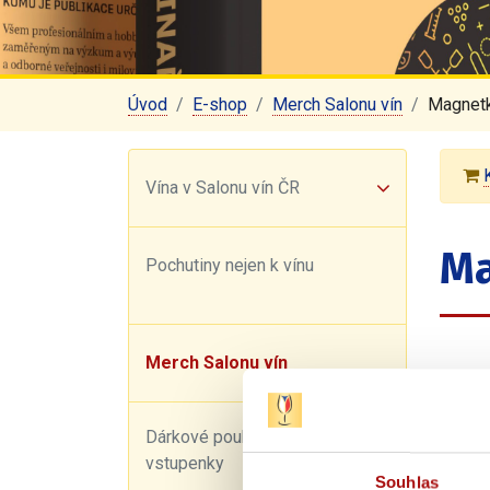
Úvod
E-shop
Merch Salonu vín
Magnetk
Vína v Salonu vín ČR
Ma
Pochutiny nejen k vínu
Merch Salonu vín
Dárkové poukazy a
vstupenky
Souhlas