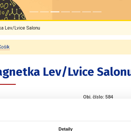
a Lev/Lvice Salonu
Košík
gnetka Lev/Lvice Salon
Obj. číslo: 584
Výrobce/autor: Národn
Magnetka s motivem L
Detaily
Požadovaný typ zadejt