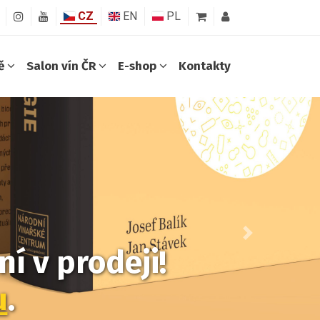
CZ
EN
PL
ně
Salon vín ČR
E-shop
Kontakty
Další
í v prodeji!
u
.