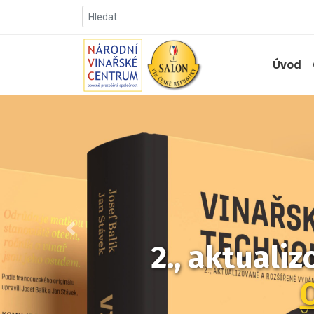
Úvod
Předchozí
2., aktuali