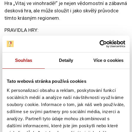
Hra „Vitaj ve vinohradě!“ je nejen vědomostní a zábavná
desková hra, ale může sloužit i jako skvělý průvodce
tímto krásným regionem.
PRAVIDLA HRY:
Cílem hry „Vitaj ve vinohradě!“ je nasbírat plný počet
žetonů ve svém poli. Žetony získáváte různými způsoby.
Souhlas
Detaily
Více o cookies
Kvízové otázky: Správně zodpovězené otázky vám
přidají žetony.
Strasti a radosti vinaře: V průběhu hry budete čelit
Tato webová stránka používá cookies
různým situacím, které mohou ovlivnit váš postup.
K personalizaci obsahu a reklam, poskytování funkcí
Některé vám žetony přidají nebo odeberou, jiné vás
sociálních médií a analýze naší návštěvnosti využíváme
mohou zase zpomalit.
soubory cookie. Informace o tom, jak náš web používáte,
sdílíme se svými partnery pro sociální média, inzerci a
Vyhrává hráč, který jako první nasbírá plný počet žetonů.
analýzy. Partneři tyto údaje mohou zkombinovat s
Hra je kombinací vědomostí, štěstí a strategie –
dalšími informacemi, které jste jim poskytli nebo které
vyhrává ten, kdo nejlépe zvládne všechny tři aspekty.