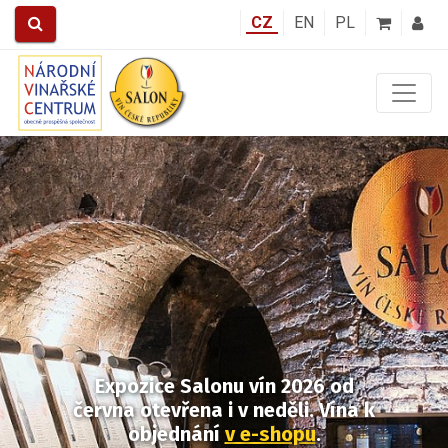
CZ
EN
PL
Předchozí
Další
Expozice Salonu vín 2026
od
června otevřena i v neděli.
Vína k
objednání
v e-shopu
.