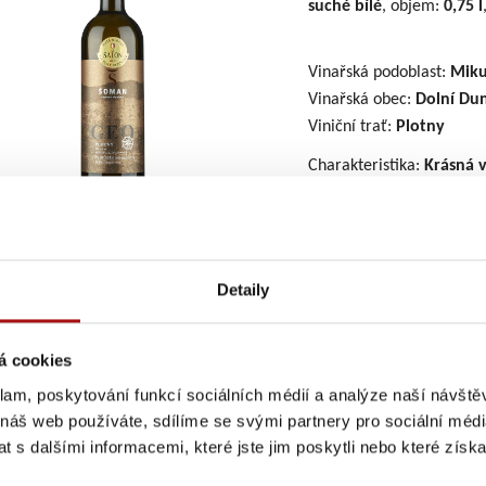
suché
bílé
, objem:
0,75 l
Vinařská podoblast:
Miku
Vinařská obec:
Dolní Du
Viniční trať:
Plotny
Charakteristika:
Krásná 
s příjemnou kořenitostí
krémové, s dobře zapra
delší slaně minerální do
Detaily
ná ocenění:
Zlatá medaile Salon vín 2026
á cookies
zbytkového cukru (g/l):
3,4
yselin (g/l):
7,0
klam, poskytování funkcí sociálních médií a analýze naší návšt
alkoholu (% obj.):
13,5
 náš web používáte, sdílíme se svými partnery pro sociální média
 s dalšími informacemi, které jste jim poskytli nebo které získa
rný extrakt (g/l):
23,4
atost moštu (°NM):
23,0