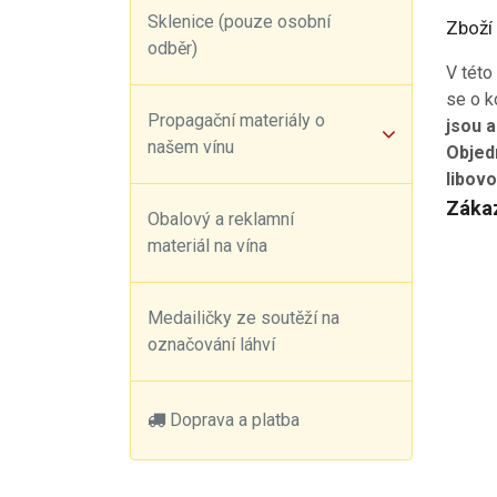
Sklenice (pouze osobní
Zboží 
odběr)
V této
se o k
Propagační materiály o
jsou a
našem vínu
Objedn
libov
Zákaz
Obalový a reklamní
materiál na vína
Medailičky ze soutěží na
označování láhví
Doprava a platba