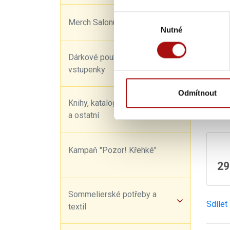
Číslo š
Výběr
Merch Salonu vín
Doporu
Nutné
souhlasu
Víno z 
Dárkové poukazy a
Vinařs
vstupenky
Víno s
Obsahuj
Odmítnout
Knihy, katalogy, kalendáře
#vinoz
a ostatní
Kampaň "Pozor! Křehké"
29
Sommelierské potřeby a
Sdílet
textil