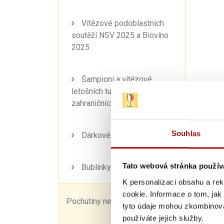
Vítězové podoblastních
soutěží NSV 2025 a Biovíno
2025
Šampioni a vítězové
letošních tuzemských a
zahraničních soutěží
Souhlas
Dárkové balíčky
Dosaže
Tato webová stránka použív
Bublinky
Obsah 
Obsah k
K personalizaci obsahu a re
Obsah 
cookie. Informace o tom, jak
Pochutiny nejen k vínu
tyto údaje mohou zkombinovat
Bezcuke
používáte jejich služby.
Cukern