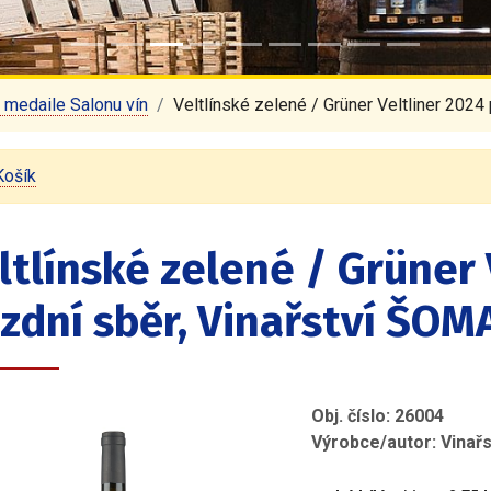
á medaile Salonu vín
Veltlínské zelené / Grüner Veltliner 202
Košík
ltlínské zelené / Grüner 
zdní sběr, Vinařství ŠOM
Obj. číslo: 26004
Výrobce/autor: Vinař