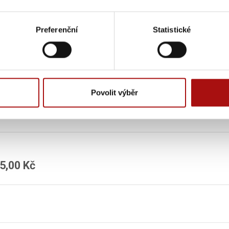
arže:
T22/24
čená lahvová zralost:
2026–2028
Preferenční
Statistické
České republiky
ká oblast
Morava
 chráněným označením původu (Víno s CHOP)
e siřičitany
Povolit výběr
odpovedne
5,00 Kč