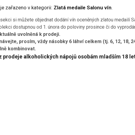
je zařazeno v kategorii:
Zlatá medaile Salonu vín
.
 sekci si můžete objednat dodání vín oceněných zlatou medailí 
olekci dostupnou od 1. února do poloviny prosince či do vyprodá
ktuálně uvolněná k prodeji.
ávejte, prosím, vždy násobky 6 láhví celkem (tj. 6, 12, 18, 2
olně kombinovat.
 prodeje alkoholických nápojů osobám mladším 18 let