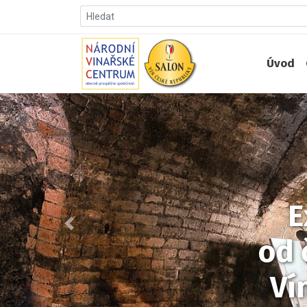
Úvod
E
Předchozí
od 
Ví