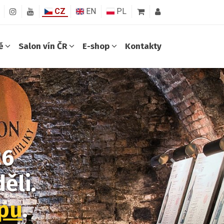
CZ
EN
PL
ně
Salon vín ČR
E-shop
Kontakty
26
Další
ěli.
opu
.