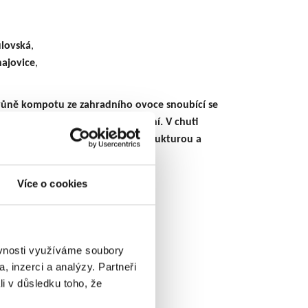
,
lovská
,
najovice
,
vůně kompotu ze zahradního ovoce snoubící se
 barevného pepře a nového koření. V chuti
covanou kyselinou, příjemnou strukturou a
chutí s patrnou kořenitostí.
Více o cookies
ěvnosti využíváme soubory
, inzerci a analýzy. Partneři
li v důsledku toho, že