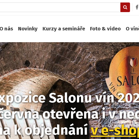
O nás
Novinky
Kurzy a semináře
Foto & video
O ví
xpozice Salonu vín 20
června otevřena i v ned
na k objednání
v e-sh