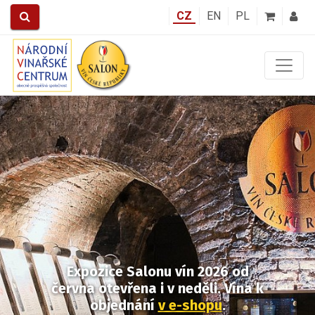
CZ
EN
PL
Předchozí
Další
Expozice Salonu vín 2026
od
června otevřena i v neděli.
Vína k
objednání
v e-shopu
.