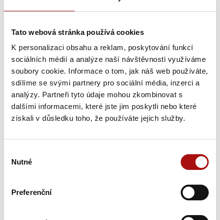
Výrobce/autor: VINICE - HNÁNICE s.r.o.
Tato webová stránka používá cookies
K personalizaci obsahu a reklam, poskytování funkcí
suché
bílé
, objem:
0,75 l
,
sociálních médií a analýze naší návštěvnosti využíváme
soubory cookie. Informace o tom, jak náš web používáte,
sdílíme se svými partnery pro sociální média, inzerci a
Vinařská podoblast:
Znojemská
,
analýzy. Partneři tyto údaje mohou zkombinovat s
Vinařská obec:
Havraníky
,
dalšími informacemi, které jste jim poskytli nebo které
Viniční trať:
Staré vinice
získali v důsledku toho, že používáte jejich služby.
Charakteristika:
Lehké a svěží víno zelenožluté barvy zaujme
všechny díky aroma maracuji a jemné kořenitosti. Ovocnost
se projevuje i v chuti, která přechází do svěží pikantně
Výběr
Nutné
kořenité dochuti.
souhlasu
Preferenční
Dosažená ocenění:
Zlatá medaile Salon vín 2026
Obsah zbytkového cukru (g/l):
3,4