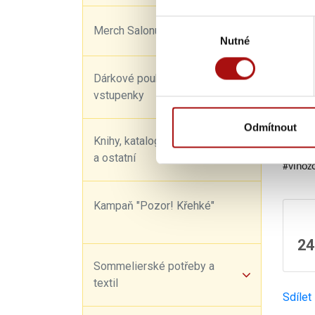
Cukern
Výběr
Merch Salonu vín
Číslo š
Nutné
souhlasu
Doporu
Dárkové poukazy a
Víno z 
vstupenky
Vinařs
Víno s
Odmítnout
Knihy, katalogy, kalendáře
Obsahuj
a ostatní
#vinoz
Kampaň "Pozor! Křehké"
24
Sommelierské potřeby a
textil
Sdílet