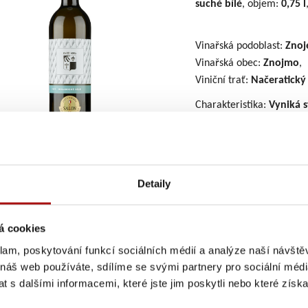
suché
bílé
, objem:
0,75 l
Vinařská podoblast:
Znoj
Vinařská obec:
Znojmo
,
Viniční trať:
Načeratický
Charakteristika:
Vyniká s
snoubí tóny zralých jab
Chuť je plná, harmonick
závěrem. Skvělé jako d
sýrům.
Detaily
ná ocenění:
Zlatá medaile Grand Prix Vinex 2025, Zlatá medaile Sa
á cookies
zbytkového cukru (g/l):
2,2
klam, poskytování funkcí sociálních médií a analýze naší návšt
yselin (g/l):
6,6
 náš web používáte, sdílíme se svými partnery pro sociální média
 s dalšími informacemi, které jste jim poskytli nebo které získa
alkoholu (% obj.):
14,0
rný extrakt (g/l):
24,1