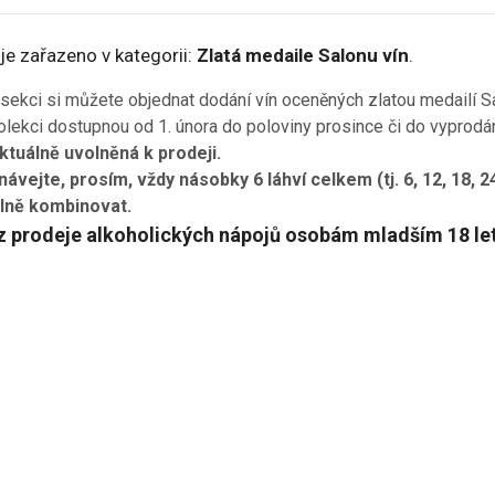
je zařazeno v kategorii:
Zlatá medaile Salonu vín
.
 sekci si můžete objednat dodání vín oceněných zlatou medailí 
olekci dostupnou od 1. února do poloviny prosince či do vyprodá
ktuálně uvolněná k prodeji.
ávejte, prosím, vždy násobky 6 láhví celkem (tj. 6, 12, 18, 2
olně kombinovat.
 prodeje alkoholických nápojů osobám mladším 18 let