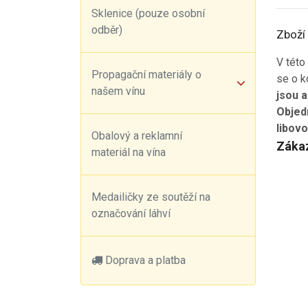
Sklenice (pouze osobní
odběr)
Zboží 
V této
Propagační materiály o
se o k
našem vínu
jsou a
Objedn
libov
Obalový a reklamní
Zákaz
materiál na vína
Medailičky ze soutěží na
označování láhví
Doprava a platba