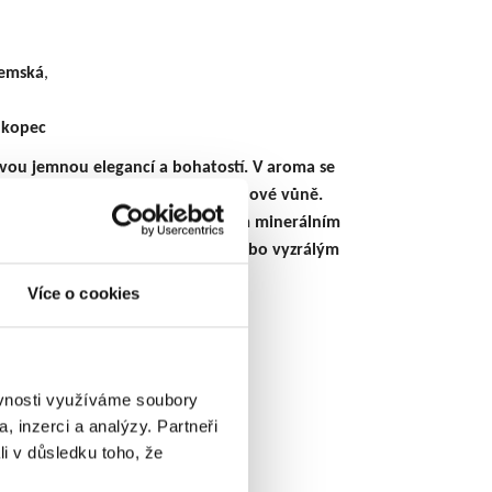
,
emská
,
 kopec
vou jemnou elegancí a bohatostí. V aroma se
lek, hrušek a nádech jemné květinové vůně.
á, s příjemnou svěžestí a dlouhým minerálním
oprovod k rybám, bílému masu nebo vyzrálým
Více o cookies
lon vín 2026
ěvnosti využíváme soubory
, inzerci a analýzy. Partneři
li v důsledku toho, že