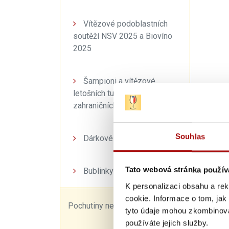
Vítězové podoblastních
soutěží NSV 2025 a Biovíno
2025
Šampioni a vítězové
letošních tuzemských a
zahraničních soutěží
Souhlas
Dárkové balíčky
Dosaže
Tato webová stránka použív
Bublinky
Obsah 
K personalizaci obsahu a re
Obsah k
cookie. Informace o tom, jak
Pochutiny nejen k vínu
tyto údaje mohou zkombinovat
Obsah 
používáte jejich služby.
Bezcuke