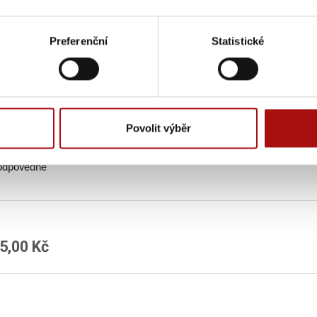
atost moštu (°NM):
24,2
arže:
23/32
Preferenční
Statistické
čená lahvová zralost:
2026–2030
České republiky
ká oblast
Morava
 chráněným označením původu (Víno s CHOP)
Povolit výběr
e siřičitany
odpovedne
5,00 Kč