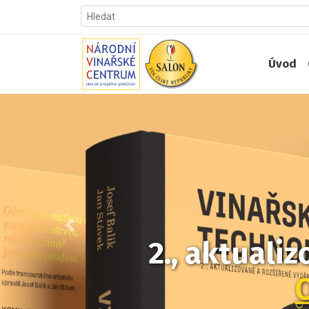
Úvod
Předchozí
2., aktuali