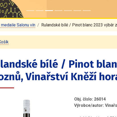
á medaile Salonu vín
Rulandské bílé / Pinot blanc 2023 výběr z 
Košík
landské bílé / Pinot blan
oznů, Vinařství Kněží hora
Obj. číslo: 26014
Výrobce/autor: Vinařst