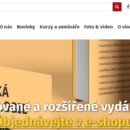
O nás
Novinky
Kurzy a semináře
Foto & video
O ví
zované a rozšířené vydán
Objednávejte v e-shop