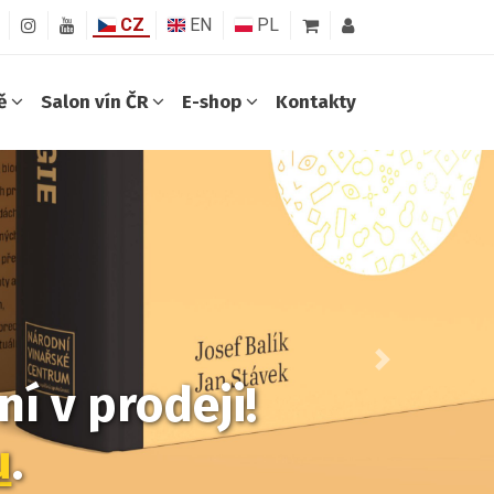
CZ
EN
PL
ně
Salon vín ČR
E-shop
Kontakty
Další
í v prodeji!
u
.