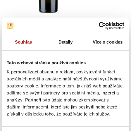
Výrobce/autor: Vinařství Vajbar Bronislav
Souhlas
Detaily
Více o cookies
suché
bílé
, objem:
0,75 l
,
Tato webová stránka používá cookies
Vinařská podoblast:
Mikulovská
,
Vinařská obec:
Bavory
,
K personalizaci obsahu a reklam, poskytování funkcí
sociálních médií a analýze naší návštěvnosti využíváme
Viniční trať:
Maliny
soubory cookie. Informace o tom, jak náš web používáte,
Charakteristika:
Barva je zlato-zelenkavá. Vůně je bohatá,
sdílíme se svými partnery pro sociální média, inzerci a
přímočaře svěží a dynamická, s tóny jitrocelového sirupu,
analýzy. Partneři tyto údaje mohou zkombinovat s
akátového medu, pečených jablek a křížal. Za velmi výraznou
dalšími informacemi, které jste jim poskytli nebo které
minerální stopou přichází červené pomelo. Chuť je široká a
získali v důsledku toho, že používáte jejich služby.
mohutná: zprvu cítíme pomelo, poté nastupují medové tóny
s praženými oříšky a hrušky máslovky. Závěr je šťavnatý,