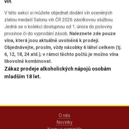
vín
.
V této sekci si můžete objednat dodání vín oceněných
zlatou medailí Salonu vín ČR 2026 zásilkovou službou.
Jedná se o kolekci dostupnou od 1. února do poloviny
prosince či do vyprodání zásob.
Naleznete zde pouze
vína, která jsou aktuálně uvolněná k prodeji.
Objednávejte, prosím, vždy násobky 6 láhví celkem (tj.
6, 12, 18, 24 atd.); v rámci těchto počtů je možno vína
libovolně kombinovat.
Zákaz prodeje alkoholických nápojů osobám
mladším 18 let.
O nás
Novinky