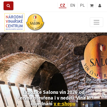
CZ
EN
PL
Předchozí
Další
Expozice Salonu vín 2026
od
června otevřena i v neděli.
Vína k
objednání
v e-shopu
.