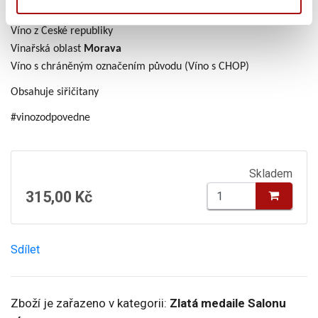
Doporučená lahvová zralost:
2026–2028
Víno z České republiky
Vinařská oblast
Morava
Víno s chráněným označením původu (Víno s CHOP)
Obsahuje siřičitany
#vinozodpovedne
Skladem
315,00 Kč
Sdílet
Zboží je zařazeno v kategorii:
Zlatá medaile Salonu