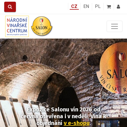
CZ
EN
PL
Předchozí
Další
Expozice Salonu vín 2026
od
června otevřena i v neděli.
Vína k
objednání
v e-shopu
.