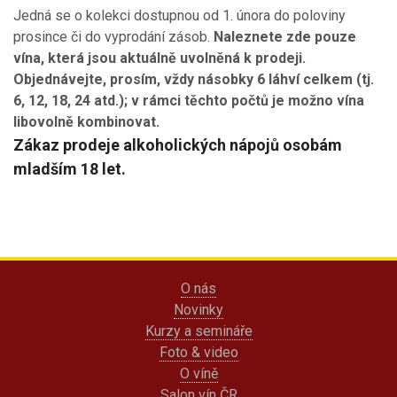
Jedná se o kolekci dostupnou od 1. února do poloviny
prosince či do vyprodání zásob.
Naleznete zde pouze
vína, která jsou aktuálně uvolněná k prodeji.
Objednávejte, prosím, vždy násobky 6 láhví celkem (tj.
6, 12, 18, 24 atd.); v rámci těchto počtů je možno vína
libovolně kombinovat.
Zákaz prodeje alkoholických nápojů osobám
mladším 18 let.
O nás
Novinky
Kurzy a semináře
Foto & video
O víně
Salon vín ČR