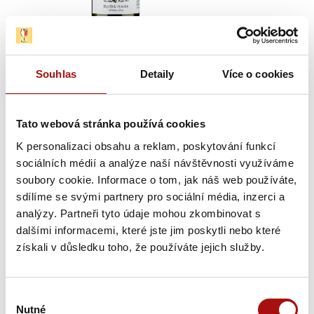
Souhlas
Detaily
Více o cookies
Výrobce/autor: Vinařství Aurora, s.r.o.
suché
bílé
, objem:
0,75 l
,
Tato webová stránka používá cookies
K personalizaci obsahu a reklam, poskytování funkcí
Vinařská podoblast:
Mikulovská
,
sociálních médií a analýze naší návštěvnosti využíváme
Vinařská obec:
Bavory
,
soubory cookie. Informace o tom, jak náš web používáte,
Viniční trať:
U Rybníčka
sdílíme se svými partnery pro sociální média, inzerci a
analýzy. Partneři tyto údaje mohou zkombinovat s
Charakteristika:
Ryzlink rýnský z více než čtyřicetileté vinice v
dalšími informacemi, které jste jim poskytli nebo které
obci Bavory na úbočí Pálavy, kde se rodí terroirová vína.
získali v důsledku toho, že používáte jejich služby.
Hrozny po jednodenní maceraci prošly šetrným lisováním,
odkalením a spontánním kvašením na vlastním zákvasu v
nerezu. Po dokvašení zrálo na středně hrubých kalech do
Výběr
konce března s decentním promícháváním – ve Vinařství
Nutné
souhlasu