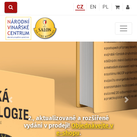
CZ
EN
PL
Předchozí
Další
2., aktualizované a rozšířené
vydání v prodeji!
Objednávejte v
e-shopu
.