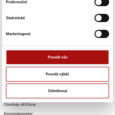
Preferenční
Dosažená ocenění:
Stříbrná medaile Král vín ČR 2025, Zlatá
medaile Národní soutěž vín – Slovácká podoblast 2025, Zlatá
Statistické
medaile Salon vín 2026
Obsah zbytkového cukru (g/l):
16,9
Marketingové
Obsah kyselin (g/l):
7,2
Obsah alkoholu (% obj.):
13,5
Bezcukerný extrakt (g/l):
22,7
Povolit vše
Cukernatost moštu (°NM):
24,2
Číslo šarže:
52417
Doporučená lahvová zralost:
2026–2032
Povolit výběr
Víno z České republiky
Vinařská oblast
Morava
Odmítnout
Víno s chráněným označením původu (Víno s CHOP)
Obsahuje siřičitany
#vinozodpovedne