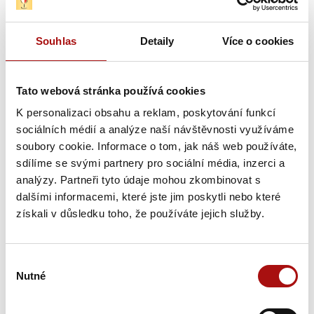
polosuché
bílé
, objem:
0,75 l
,
Souhlas
Detaily
Více o cookies
Vinařská podoblast:
Slovácká
,
Vinařská obec:
Polešovice
,
Tato webová stránka používá cookies
Viniční trať:
Míšky
K personalizaci obsahu a reklam, poskytování funkcí
sociálních médií a analýze naší návštěvnosti využíváme
Charakteristika:
Zlatavé víno s jemnou vůní medu a
soubory cookie. Informace o tom, jak náš web používáte,
kompotovaného ovoce nabízí plnou, harmonickou chuť s
sdílíme se svými partnery pro sociální média, inzerci a
tóny skořice. Dlouhá nasládlá dochuť svědčí o dokonalé
analýzy. Partneři tyto údaje mohou zkombinovat s
vyzrálosti hroznů. Ty pocházejí z proslulé polešovické trati
dalšími informacemi, které jste jim poskytli nebo které
Míšky, zmiňované již roku 1454 v listinách velehradských
získali v důsledku toho, že používáte jejich služby.
cisterciáků. Hlinitopísčité půdy s příměsí vápence, bohaté na
schránky třetihorních mořských živočichů, dodávají vínu
minerální ráz. Florianka (křížení VČR × MT), kvalitní
Výběr
novošlechtěnec ze ŠSV Polešovice, zde nachází svůj
Nutné
souhlasu
autentický výraz.