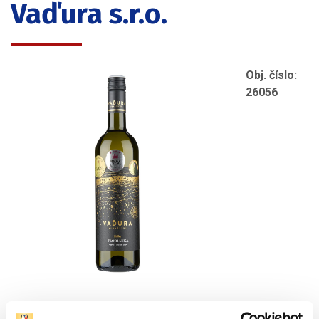
Vaďura s.r.o.
Obj. číslo:
26056
Výrobce/autor: Vinařství Vaďura s.r.o.