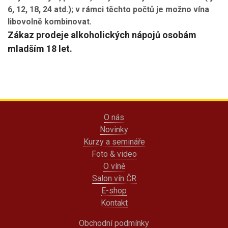
6, 12, 18, 24 atd.); v rámci těchto počtů je možno vína
libovolně kombinovat.
Zákaz prodeje alkoholických nápojů osobám
mladším 18 let.
O nás
Novinky
Kurzy a semináře
Foto & video
O víně
Salon vín ČR
E-shop
Kontakt
Obchodní podmínky