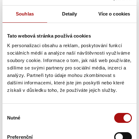
Souhlas
Detaily
Více o cookies
Výrobce/autor: Vinařství MERLON s.r.o.
suché
červené
, objem:
0,75 l
,
Tato webová stránka používá cookies
K personalizaci obsahu a reklam, poskytování funkcí
sociálních médií a analýze naší návštěvnosti využíváme
Vinařská podoblast:
Velkopavlovická
,
soubory cookie. Informace o tom, jak náš web používáte,
Vinařská obec:
Žabčice
,
sdílíme se svými partnery pro sociální média, inzerci a
Viniční trať:
Horní díly
analýzy. Partneři tyto údaje mohou zkombinovat s
Charakteristika:
Náš Alibernet, který jsme zatížili 1,5 kg
dalšími informacemi, které jste jim poskytli nebo které
hroznů na keři, vyniká inkoustově červenou barvou a zrál 24
získali v důsledku toho, že používáte jejich služby.
měsíců ve francouzských dubových sudech. Jeho vůně je
intenzivní a elegantní, připomíná sušené červené peckové
ovoce, pepř a spálené dřevo, s lehkým rybízovým podtónem.
Výběr
Nutné
Chuť je plná, šťavnatá a najdeme v ní tóny zralého černého
souhlasu
bobulového ovoce, jež doplňují podtóny sladkého koření a
hořké čokolády.
Preferenční