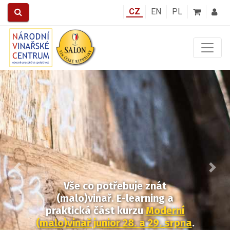
CZ
EN
PL
Předchozí
Další
Vše co potřebuje znát
(malo)vinař. E-learning a
praktická část kurzu
Moderní
(malo)vinař junior 28. a 29. srpna
.