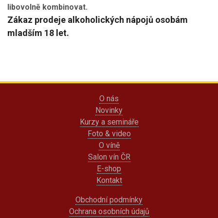
libovolně kombinovat.
Zákaz prodeje alkoholických nápojů osobám
mladším 18 let.
O nás
Novinky
Kurzy a semináře
Foto & video
O víně
Salon vín ČR
E-shop
Kontakt
Obchodní podmínky
Ochrana osobních údajů