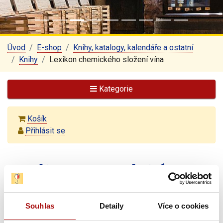
Úvod
E-shop
Knihy, katalogy, kalendáře a ostatní
Knihy
Lexikon chemického složení vína
Kategorie
Košík
Přihlásit se
Lexikon chemického
složení vína
Souhlas
Detaily
Více o cookies