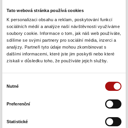
Obj. číslo:
Tato webová stránka používá cookies
395
K personalizaci obsahu a reklam, poskytování funkcí
sociálních médií a analýze naší návštěvnosti využíváme
soubory cookie. Informace o tom, jak náš web používáte,
sdílíme se svými partnery pro sociální média, inzerci a
analýzy. Partneři tyto údaje mohou zkombinovat s
dalšími informacemi, které jste jim poskytli nebo které
získali v důsledku toho, že používáte jejich služby.
Výběr
Nutné
souhlasu
Výrobce/autor: Miloš Michlovský
Preferenční
Brožovaná kniha formátu A5 našeho předního vinařského
Statistické
odborníka je určena všem producentům vína. Kniha podává