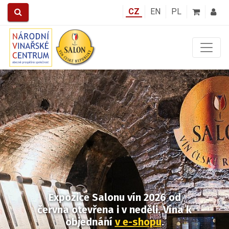
CZ
EN
PL
Předchozí
Další
Expozice Salonu vín 2026
od
června otevřena i v neděli.
Vína k
objednání
v e-shopu
.