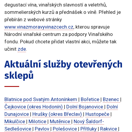
degustací vína, vinařských slavností a veletrhů,
sommelierských kurzů a přednášek o víně. Přehled je
přebírán z webové stránky
www.vinazmoravyvinazcech.cz
, kterou spravuje
Národní vinařské centrum za podpory Vinařského
fondu. Pokud chcete přidat vlastní akci, můžete tak
učinit
zde
.
Aktuální služby otevřených
sklepů
Blatnice pod Svatým Antonínkem
|
Bořetice
|
Bzenec
|
Čejkovice (okres Hodonín)
|
Dolní Bojanovice
|
Dolní
Dunajovice
|
Hrušky (okres Břeclav)
|
Hustopeče
|
Mikulčice
|
Milotice
|
Mutěnice
|
Nový Šaldorf-
Sedlešovice
|
Pavlov
|
Polešovice
|
Přítluky
|
Rakvice
|