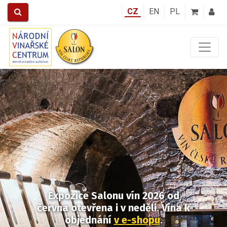
CZ
EN
PL
Předchozí
Další
Expozice Salonu vín 2026
od
června otevřena i v neděli.
Vína k
objednání
v e-shopu
.