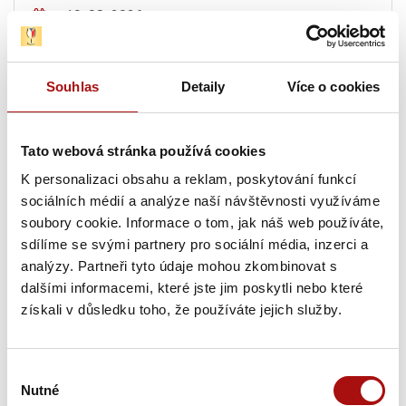
19. 08. 2026
Mikulecké búdy s průvodcem
, Mikulčice
19. 08. 2026
Souhlas
Detaily
Více o cookies
Pravidelné letní degustace vín s prohlídkou
Vinařství Lahofer
, Dobšice
Tato webová stránka používá cookies
Čtvrtek, 20. 08. 2026
K personalizaci obsahu a reklam, poskytování funkcí
sociálních médií a analýze naší návštěvnosti využíváme
soubory cookie. Informace o tom, jak náš web používáte,
20. 08. 2026
sdílíme se svými partnery pro sociální média, inzerci a
Hudba na vinicích: KOLLÁROVCI – CHÂTEAU
analýzy. Partneři tyto údaje mohou zkombinovat s
VALTICE
, Valtice
dalšími informacemi, které jste jim poskytli nebo které
získali v důsledku toho, že používáte jejich služby.
20. 08. 2026
Letní procházka Znojmem s ochutnávkou vín
,
Znojmo
Výběr
Nutné
souhlasu
20. 08. 2026