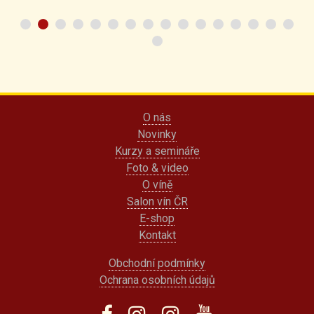
O nás
Novinky
Kurzy a semináře
Foto & video
O víně
Salon vín ČR
E-shop
Kontakt
Obchodní podmínky
Ochrana osobních údajů