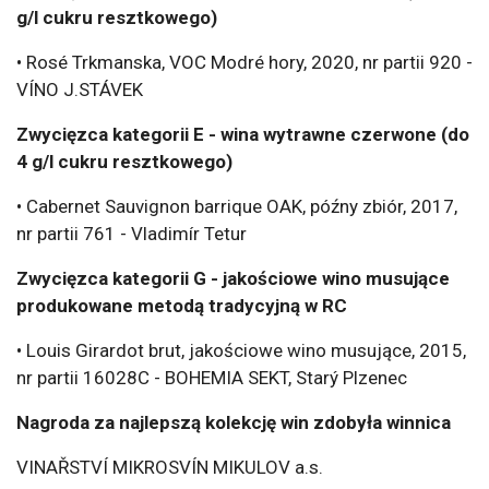
g/l cukru resztkowego)
• Rosé Trkmanska, VOC Modré hory, 2020, nr partii 920 -
VÍNO J.STÁVEK
Zwycięzca kategorii E - wina wytrawne czerwone (do
4 g/l cukru resztkowego)
• Cabernet Sauvignon barrique OAK, późny zbiór, 2017,
nr partii 761 - Vladimír Tetur
Zwycięzca kategorii G - jakościowe wino musujące
produkowane metodą tradycyjną w RC
• Louis Girardot brut, jakościowe wino musujące, 2015,
nr partii 16028C - BOHEMIA SEKT, Starý Plzenec
Nagroda za najlepszą kolekcję win zdobyła winnica
VINAŘSTVÍ MIKROSVÍN MIKULOV a.s.