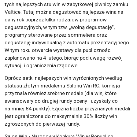
tych najlepszych stu win w zabytkowej piwnicy zamku
Valtice. Tutaj można degustować najlepsze wina na
dany rok poprzez kilka rodzajów programów
degustacyjnych, w tym tzw. „wolną degustację”,
programy sterowane przez sommeliera oraz
degustację indywidualną z automatu prezentacyjnego.
W tym roku otwarcie wystawy dla publiczności
zaplanowano na 4 lutego, biorąc pod uwagę rozwój
sytuacji i ograniczenia rządowe.
Oprócz setki najlepszych win wyróżnionych według
statusu złotym medalemu Salonu Win RC, komisja
przyznała również srebrne medale (dla win, które
awansowały do drugiej rundy oceny i uzyskały co
najmniej 84 punkty). Łączna liczba przyznanych medali
jest ograniczona do maksymalnie 30% liczby win
zgłoszonych do pierwszej rundy.
Salon Win - Narodowy Konkurs Win w Republice