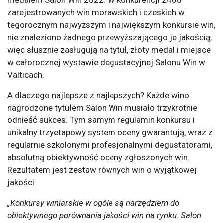
medalem Salon Win 2022. W konkurencji 2400
zarejestrowanych win morawskich i czeskich w
tegorocznym najwyższym i największym konkursie win,
nie znaleziono żadnego przewyższającego je jakością,
więc słusznie zasługują na tytuł, złoty medal i miejsce
w całorocznej wystawie degustacyjnej Salonu Win w
Valticach.
A dlaczego najlepsze z najlepszych? Każde wino
nagrodzone tytułem Salon Win musiało trzykrotnie
odnieść sukces. Tym samym regulamin konkursu i
unikalny trzyetapowy system oceny gwarantują, wraz z
regularnie szkolonymi profesjonalnymi degustatorami,
absolutną obiektywność oceny zgłoszonych win.
Rezultatem jest zestaw równych win o wyjątkowej
jakości.
„Konkursy winiarskie w ogóle są narzędziem do
obiektywnego porównania jakości win na rynku. Salon