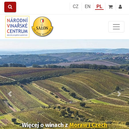
CZ
EN
PL
Předchozí
Další
Więcej o winach
z
Moraw i Czech