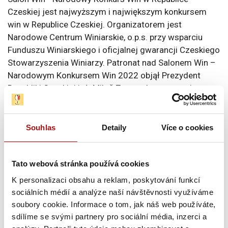
Czeskiej jest najwyższym i największym konkursem
win w Republice Czeskiej. Organizatorem jest
Narodowe Centrum Winiarskie, o.p.s. przy wsparciu
Funduszu Winiarskiego i oficjalnej gwarancji Czeskiego
Stowarzyszenia Winiarzy. Patronat nad Salonem Win –
Narodowym Konkursem Win 2022 objął Prezydent
Republiki Czeskiej inż. Miloš Zeman, hetman regionu
południowomorawskiego Jan Grolich, a obecnie już
były minister rolnictwa Miroslav Toman.
Souhlas
Detaily
Více o cookies
Tato webová stránka používá cookies
Fotografie do artykułu
K personalizaci obsahu a reklam, poskytování funkcí
sociálních médií a analýze naší návštěvnosti využíváme
soubory cookie. Informace o tom, jak náš web používáte,
sdílíme se svými partnery pro sociální média, inzerci a