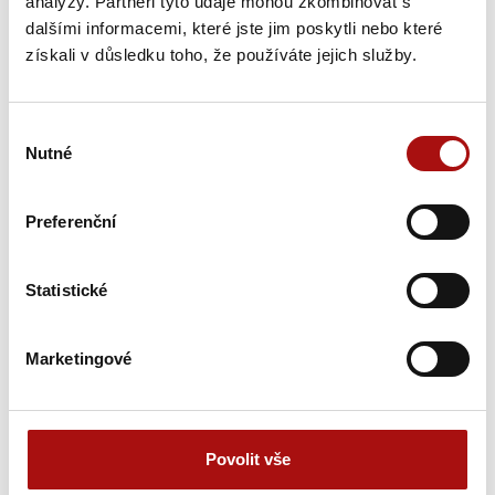
analýzy. Partneři tyto údaje mohou zkombinovat s
dalšími informacemi, které jste jim poskytli nebo které
získali v důsledku toho, že používáte jejich služby.
Výběr
Nutné
souhlasu
Preferenční
Statistické
Marketingové
Povolit vše