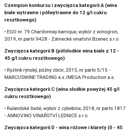
Czempion konkursu i zwycięzca kategorii A (wina
białe wytrawne i półwytrawne do 12 g/l cukru
resztkowego)
• EGO nr. 79 Chardonnay barrique, wybór z winogron,
2019, nr partii 9428 - Zámecké vinařství Bzenec s.r.o.
Zwycięzca kategorii B (półsłodkie wina białe z 12 -
45 g/l cukru resztkowego)
• Ryzlink rýnský, późny zbiór, 2015, nr partii 5/15 -
MARCUSWINE TRADING a.s./MEGA Production a.s.
Zwycięzca kategorii C (wina słodkie powyżej 45 g/l
cukru resztkowego)
• Rulandské šedé, wybór z cybebów, 2018, nr partii 1817
- ANNOVINO VINAŘSTVÍ LEDNICE s.r.o.
Zwycięzca kategorii D - wina różowe i klarety (0 - 45