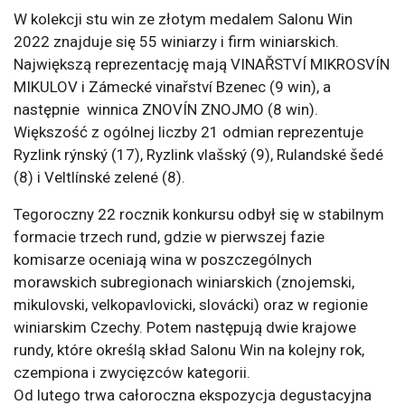
W kolekcji stu win ze złotym medalem Salonu Win
2022 znajduje się 55 winiarzy i firm winiarskich.
Największą reprezentację mają VINAŘSTVÍ MIKROSVÍN
MIKULOV i Zámecké vinařství Bzenec (9 win), a
następnie winnica ZNOVÍN ZNOJMO (8 win).
Większość z ogólnej liczby 21 odmian reprezentuje
Ryzlink rýnský (17), Ryzlink vlašský (9), Rulandské šedé
(8) i Veltlínské zelené (8).
Tegoroczny 22 rocznik konkursu odbył się w stabilnym
formacie trzech rund, gdzie w pierwszej fazie
komisarze oceniają wina w poszczególnych
morawskich subregionach winiarskich (znojemski,
mikulovski, velkopavlovicki, slovácki) oraz w regionie
winiarskim Czechy. Potem następują dwie krajowe
rundy, które określą skład Salonu Win na kolejny rok,
czempiona i zwycięzców kategorii.
Od lutego trwa całoroczna ekspozycja degustacyjna