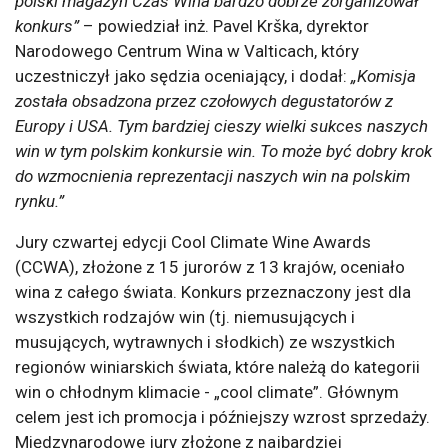
polski magazyn Czas Wina bardzo dobrze zorganizował
konkurs”
– powiedział inż. Pavel Krška, dyrektor
Narodowego Centrum Wina w Valticach, który
uczestniczył jako sędzia oceniający, i dodał:
„Komisja
została obsadzona przez czołowych degustatorów z
Europy i USA. Tym bardziej cieszy wielki sukces naszych
win w tym polskim konkursie win. To może być dobry krok
do wzmocnienia reprezentacji naszych win na polskim
rynku.”
Jury czwartej edycji Cool Climate Wine Awards
(CCWA), złożone z 15 jurorów z 13 krajów, oceniało
wina z całego świata. Konkurs przeznaczony jest dla
wszystkich rodzajów win (tj. niemusujących i
musujących, wytrawnych i słodkich) ze wszystkich
regionów winiarskich świata, które należą do kategorii
win o chłodnym klimacie - „cool climate”. Głównym
celem jest ich promocja i późniejszy wzrost sprzedaży.
Międzynarodowe jury złożone z najbardziej