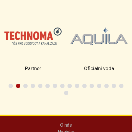
Partner
Oficiální voda
O nás