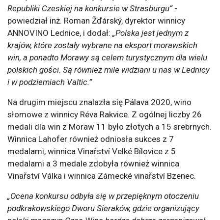
Republiki Czeskiej na konkursie w Strasburgu“
-
powiedział inż. Roman Žďárský, dyrektor winnicy
ANNOVINO Lednice, i dodał:
„Polska jest jednym z
krajów, które zostały wybrane na eksport morawskich
win, a ponadto Morawy są celem turystycznym dla wielu
polskich gości. Są również mile widziani u nas w Lednicy
i w podziemiach Valtic.”
Na drugim miejscu znalazła się Pálava 2020, wino
słomowe z winnicy Réva Rakvice. Z ogólnej liczby 26
medali dla win z Moraw 11 było złotych a 15 srebrnych.
Winnica Lahofer również odniosła sukces z 7
medalami, winnica Vinařství Velké Bílovice z 5
medalami a 3 medale zdobyła również winnica
Vinařství Válka i winnica Zámecké vinařství Bzenec.
„Ocena konkursu odbyła się w przepięknym otoczeniu
podkrakowskiego Dworu Sieraków, gdzie organizujący