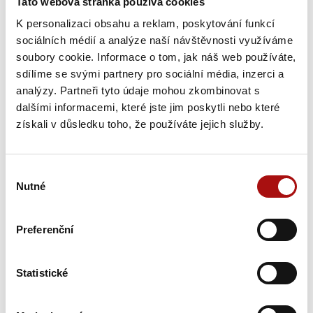
Tato webová stránka používá cookies
K personalizaci obsahu a reklam, poskytování funkcí
sociálních médií a analýze naší návštěvnosti využíváme
soubory cookie. Informace o tom, jak náš web používáte,
sdílíme se svými partnery pro sociální média, inzerci a
analýzy. Partneři tyto údaje mohou zkombinovat s
dalšími informacemi, které jste jim poskytli nebo které
získali v důsledku toho, že používáte jejich služby.
Výběr
Nutné
souhlasu
Preferenční
Statistické