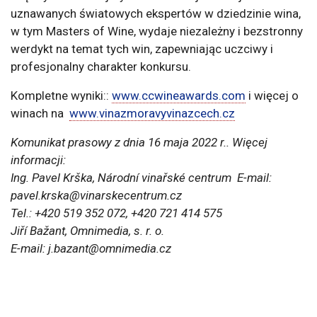
uznawanych światowych ekspertów w dziedzinie wina,
w tym Masters of Wine, wydaje niezależny i bezstronny
werdykt na temat tych win, zapewniając uczciwy i
profesjonalny charakter konkursu.
Kompletne wyniki::
www.ccwineawards.com
i więcej o
winach na
www.vinazmoravyvinazcech.cz
Komunikat prasowy z dnia 16 maja 2022 r.. Więcej
informacji:
Ing. Pavel Krška, Národní vinařské centrum E-mail:
pavel.krska@vinarskecentrum.cz
Tel.: +420 519 352 072, +420 721 414 575
Jiří Bažant, Omnimedia, s. r. o.
E-mail: j.bazant@omnimedia.cz