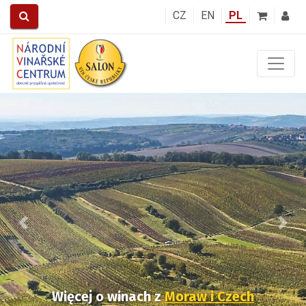
CZ
EN
PL
Předchozí
Další
Więcej o winach
z
Moraw i Czech