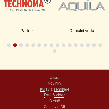
Partner
Oficiální voda
O nás
Novinky
Kurzy a semináře
Foto & video
O víně
Salon vín ČR