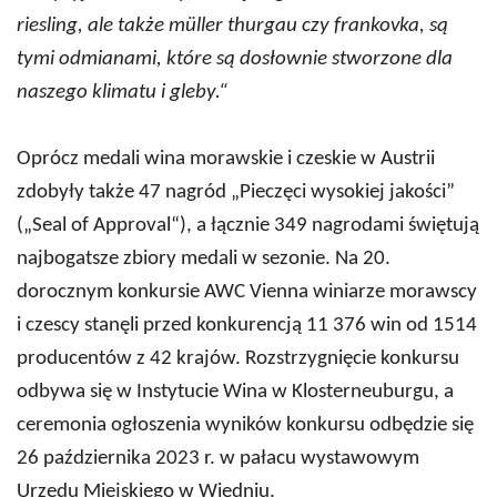
riesling, ale także müller thurgau czy frankovka, są
tymi odmianami, które są dosłownie stworzone dla
naszego klimatu i gleby.“
Oprócz medali wina morawskie i czeskie w Austrii
zdobyły także 47 nagród „Pieczęci wysokiej jakości”
(„Seal of Approval“), a łącznie 349 nagrodami świętują
najbogatsze zbiory medali w sezonie. Na 20.
dorocznym konkursie AWC Vienna winiarze morawscy
i czescy stanęli przed konkurencją 11 376 win od 1514
producentów z 42 krajów. Rozstrzygnięcie konkursu
odbywa się w Instytucie Wina w Klosterneuburgu, a
ceremonia ogłoszenia wyników konkursu odbędzie się
26 października 2023 r. w pałacu wystawowym
Urzędu Miejskiego w Wiedniu.