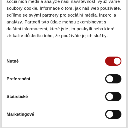
sociálních médií a analýze naší návštěvnosti využíváme
Nowości
soubory cookie. Informace o tom, jak náš web používáte,
sdílíme se svými partnery pro sociální média, inzerci a
analýzy. Partneři tyto údaje mohou zkombinovat s
dalšími informacemi, které jste jim poskytli nebo které
získali v důsledku toho, že používáte jejich služby.
Výběr
Nutné
souhlasu
Preferenční
Godziny otwarcia Salonu win w dni
świąteczne w 2026 roku
Statistické
Zaplanuj wizytę w Salonie win z wyprzedzeniem, na przykład
w jedno ze świąt narodowych.
Marketingové
26. 1. 2026