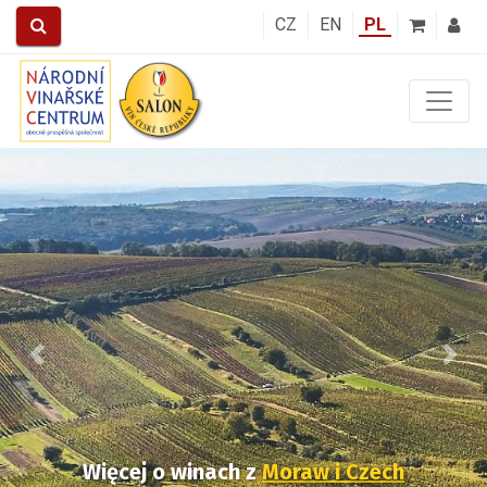
CZ
EN
PL
Předchozí
Další
Więcej o winach
z
Moraw i Czech